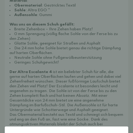
Material
:
Obermaterial
: Gestricktes Textil
Sohle
: Altra EGO ™
Außensohle
: Gummi
Was uns an diesem Schuh gefällt:
Breite Zehenbox – Ihre Zehen haben Platz!
0 mm Sprengung (völlig flache Sohle von der Ferse bis zu
den Zehen)
Glatte Sohle, geeignet für Straßen und Asphalt
Die 24 mm hohe Sohle bietet genau die richtige Dämpfung
auf harten Oberflächen.
Neutrale Sohle ohne Fußgewölbeunterstützung
Geringes Schuhgewicht!
Der Altra Escalante 4
ist ein beliebter Schuh für alle, die
gerne auf harten Oberflächen laufen und gehen und dabei viel
Zehenfreiheit wünschen. Dieser fußförmige Laufschuh bietet
den Zehen viel Platz! Der Escalante ist besonders leicht und
angenehm zu tragen. Die Sohle ist von der Ferse bis zu den
Zehen komplett flach und hat keinen Absatz. Mit einer
Gesamtdicke von 24 mm bietet sie eine angenehme
Dämpfung im Barfußschuh-Stil. Die Außensohle ist für harte
Untergründe wie Schotterwege und Asphalt geeignet.
Das Obermaterial besteht aus Textil und schmiegt sich bequem
und eng an den Fuß an, fast wie eine Socke. Dank des
atmungsaktiven Materials bleibt der Schuh auch bei
schweißtreibenden Workouts angenehm kühl.