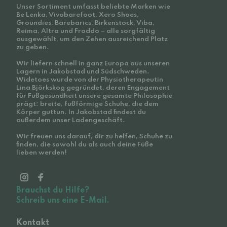
Unser Sortiment umfasst beliebte Marken wie
Be Lenka, Vivobarefoot, Xero Shoes,
Groundies, Barebarics, Birkenstock, Viba,
Reima, Altra und Froddo – alle sorgfältig
ausgewählt, um den Zehen ausreichend Platz
zu geben.
Wir liefern schnell in ganz Europa aus unseren
Lagern in Jakobstad und Südschweden.
Widetoes wurde von der Physiotherapeutin
Lina Björkskog gegründet, deren Engagement
für Fußgesundheit unsere gesamte Philosophie
prägt: breite, fußförmige Schuhe, die dem
Körper guttun. In Jakobstad findest du
außerdem unser Ladengeschäft.
Wir freuen uns darauf, dir zu helfen, Schuhe zu
finden, die sowohl du als auch deine Füße
lieben werden!
Brauchst du Hilfe?
Schreib uns eine E-Mail.
Kontakt