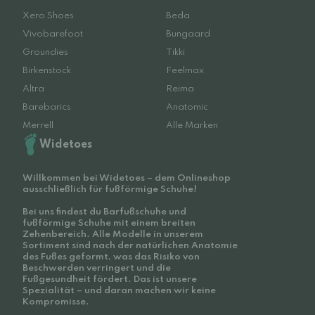
Xero Shoes
Beda
Vivobarefoot
Bungaard
Groundies
Tikki
Birkenstock
Feelmax
Altra
Reima
Barebarics
Anatomic
Merrell
Alle Marken
Widetoes
Willkommen bei Widetoes – dem Onlineshop
ausschließlich für fußförmige Schuhe!
Bei uns findest du Barfußschuhe und
fußförmige Schuhe mit einem breiten
Zehenbereich. Alle Modelle in unserem
Sortiment sind nach der natürlichen Anatomie
des Fußes geformt, was das Risiko von
Beschwerden verringert und die
Fußgesundheit fördert. Das ist unsere
Spezialität – und daran machen wir keine
Kompromisse.