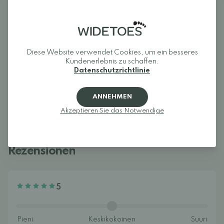
Der Altra Escalante eignet sich zum Laufen, Gehen und für den
Alltag – von zügigen Spaziergängen über schnelle Runden bis
hin zu langen Trainingseinheiten. Dank seines unglaublichen
Komforts wird der Escalante schnell zum Lieblingsschuh, der
auch im Alltag gerne getragen wird.
Diese Website verwendet Cookies, um ein besseres
Kundenerlebnis zu schaffen.
Datenschutzrichtlinie
ANNEHMEN
Akzeptieren Sie das Notwendige
Rezensionen
5