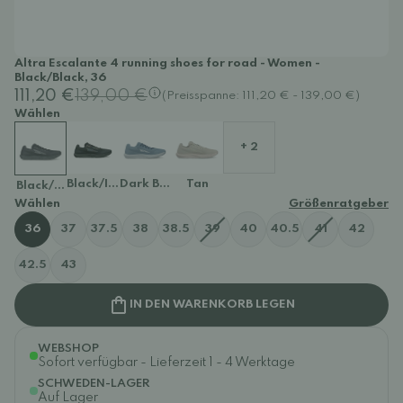
Altra Escalante 4 running shoes for road - Women -
Black/Black, 36
111,20 €
139,00 €
(Preisspanne: 111,20 € - 139,00 €)
Wählen
+ 2
Black/Iridescent
Dark Blue
Tan
Black/Black
Wählen
Größenratgeber
36
37
37.5
38
38.5
39
40
40.5
41
42
42.5
43
IN DEN WARENKORB LEGEN
WEBSHOP
Sofort verfügbar - Lieferzeit 1 - 4 Werktage
SCHWEDEN-LAGER
Auf Lager