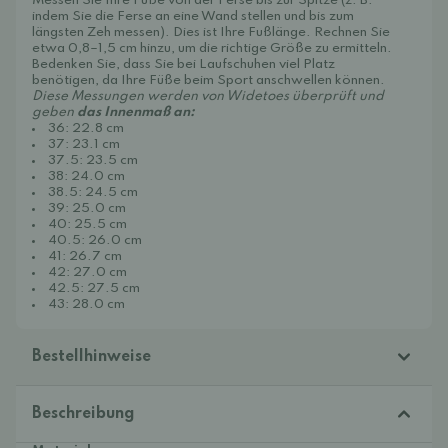
Messen Sie Ihre Füße von der Ferse bis zur Spitze (z. B.
indem Sie die Ferse an eine Wand stellen und bis zum
längsten Zeh messen). Dies ist Ihre Fußlänge. Rechnen Sie
etwa 0,8–1,5 cm hinzu, um die richtige Größe zu ermitteln.
Bedenken Sie, dass Sie bei Laufschuhen viel Platz
benötigen, da Ihre Füße beim Sport anschwellen können.
Diese Messungen werden von Widetoes überprüft und
geben
das Innenmaß an:
36: 22.8 cm
37: 23.1 cm
3
7.5: 23.5 cm
38: 24.0 cm
3
8.5: 24.5 cm
39: 25.0 cm
40: 25.5 cm
40.5: 26.0 cm
41: 26.7 cm
42: 27.0 cm
42.5: 27.5 cm
43: 28.0 cm
Bestellhinweise
Beschreibung