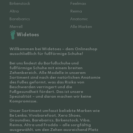
Birkenstock
Feelmax
Altra
Reima
Barebarics
Anatomic
Merrell
Alle Marken
Widetoes
Willkommen bei Widetoes – dem Onlineshop
ausschließlich für fußförmige Schuhe!
Bei uns findest du Barfußschuhe und
fußförmige Schuhe mit einem breiten
Zehenbereich. Alle Modelle in unserem
Sortiment sind nach der natürlichen Anatomie
des Fußes geformt, was das Risiko von
Beschwerden verringert und die
Fußgesundheit fördert. Das ist unsere
Spezialität – und daran machen wir keine
Kompromisse.
Unser Sortiment umfasst beliebte Marken wie
Be Lenka, Vivobarefoot, Xero Shoes,
Groundies, Barebarics, Birkenstock, Viba,
Reima, Altra und Froddo – alle sorgfältig
ausgewählt, um den Zehen ausreichend Platz