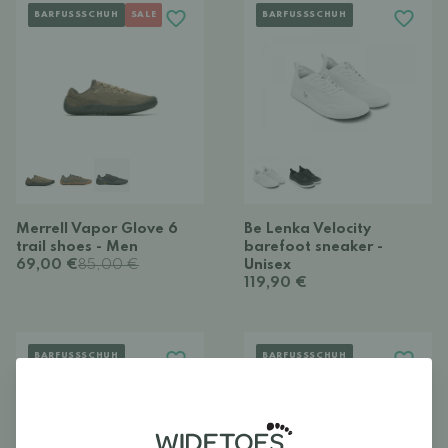
BARFUSSSCHUH
SALE
BARFUSSSCHUH
Merrell Vapor Glove 6
Be Lenka Velocity
trail shoes - Men
barefoot sneaker -
69,00 €
85,00 €
Unisex
119,90 €
BARFUSSSCHUH
BARFUSSSCHUH