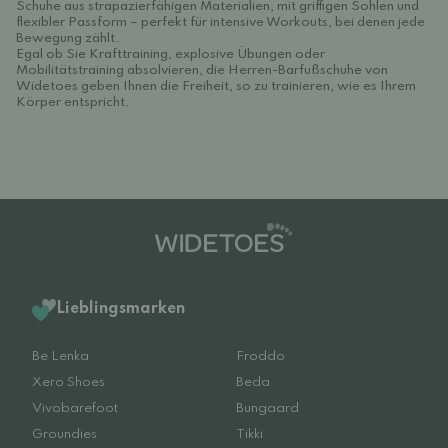
Schuhe aus strapazierfähigen Materialien, mit griffigen Sohlen und
flexibler Passform – perfekt für intensive Workouts, bei denen jede
Bewegung zählt.
Egal ob Sie Krafttraining, explosive Übungen oder
Mobilitätstraining absolvieren, die Herren-Barfußschuhe von
Widetoes geben Ihnen die Freiheit, so zu trainieren, wie es Ihrem
Körper entspricht.
Lieblingsmarken
Be Lenka
Froddo
Xero Shoes
Beda
Vivobarefoot
Bungaard
Groundies
Tikki