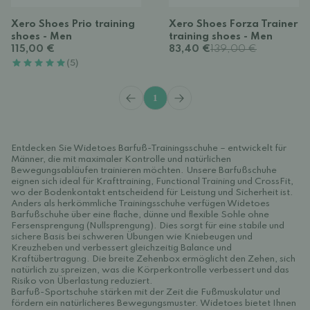
Xero Shoes Prio training
Xero Shoes Forza Trainer
shoes - Men
training shoes - Men
115,00 €
83,40 €
139,00 €
(5)
1
Entdecken Sie Widetoes Barfuß-Trainingsschuhe – entwickelt für
Männer, die mit maximaler Kontrolle und natürlichen
Bewegungsabläufen trainieren möchten. Unsere Barfußschuhe
eignen sich ideal für Krafttraining, Functional Training und CrossFit,
wo der Bodenkontakt entscheidend für Leistung und Sicherheit ist.
Anders als herkömmliche Trainingsschuhe verfügen Widetoes
Barfußschuhe über eine flache, dünne und flexible Sohle ohne
Fersensprengung (Nullsprengung). Dies sorgt für eine stabile und
sichere Basis bei schweren Übungen wie Kniebeugen und
Kreuzheben und verbessert gleichzeitig Balance und
Kraftübertragung. Die breite Zehenbox ermöglicht den Zehen, sich
natürlich zu spreizen, was die Körperkontrolle verbessert und das
Risiko von Überlastung reduziert.
Barfuß-Sportschuhe stärken mit der Zeit die Fußmuskulatur und
fördern ein natürlicheres Bewegungsmuster. Widetoes bietet Ihnen