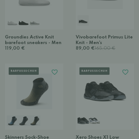
Groundies Active Knit
Vivobarefoot Primus Lite
barefoot sneakers - Men
Knit - Men's
119,00 €
89,00 €
165,00 €
BARFUSSSCHUH
BARFUSSSCHUH
Skinners Sock-Shoe
Xero Shoes X1 Low