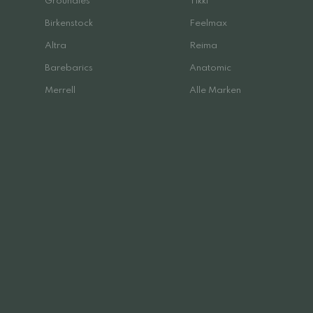
Groundies
Tikki
Birkenstock
Feelmax
Altra
Reima
Barebarics
Anatomic
Merrell
Alle Marken