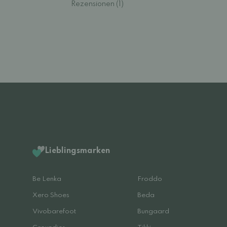
Rezensionen (1)
Lieblingsmarken
Be Lenka
Froddo
Xero Shoes
Beda
Vivobarefoot
Bungaard