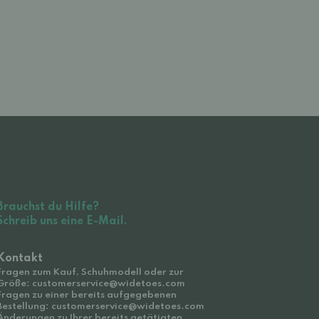
Brauchst du Hilfe?
Schreib uns eine E-Mail.
Kontakt
Fragen zum Kauf, Schuhmodell oder zur
Größe: customerservice@widetoes.com
Fragen zu einer bereits aufgegebenen
Bestellung: customerservice@widetoes.com
Änderungen zu Ihrer bereits getätigten