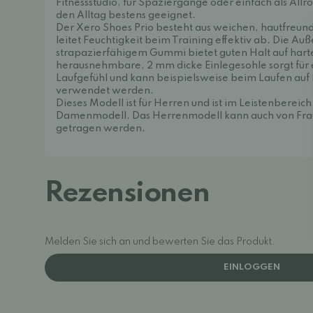
Fitnessstudio, für Spaziergänge oder einfach als Allr
den Alltag bestens geeignet.
Der Xero Shoes Prio besteht aus weichen, hautfreund
leitet Feuchtigkeit beim Training effektiv ab. Die Au
strapazierfähigem Gummi bietet guten Halt auf hart
herausnehmbare, 2 mm dicke Einlegesohle sorgt für 
Laufgefühl und kann beispielsweise beim Laufen au
verwendet werden.
Dieses Modell ist für Herren und ist im Leistenbereich
Damenmodell. Das Herrenmodell kann auch von Frau
getragen werden.
Rezensionen
Melden Sie sich an und bewerten Sie das Produkt.
EINLOGGEN