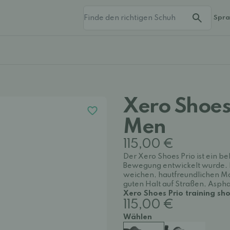
Spr
Xero Shoes 
Men
115,00 €
Der Xero Shoes Prio ist ein bel
Bewegung entwickelt wurde. E
weichen, hautfreundlichen Mat
guten Halt auf Straßen, Aspha
Xero Shoes Prio training sho
115,00 €
Wählen