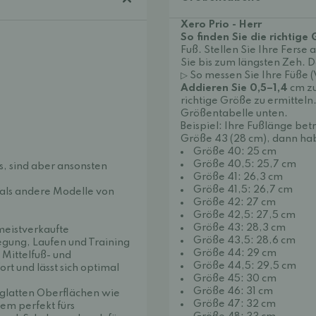
Xero Prio - Herr
So finden Sie die richtige
Fuß. Stellen Sie Ihre Fers
Sie bis zum längsten Zeh. Da
▷ So messen Sie Ihre Füße 
Addieren Sie 0,5–1,4
cm zu
richtige Größe zu ermitteln
Größentabelle unten.
Beispiel: Ihre Fußlänge bet
Größe 43 (28 cm), dann hab
Größe 40: 25 cm
Größe 40,5: 25,7 cm
s, sind aber ansonsten
Größe 41: 26,3 cm
Größe 41,5: 26,7 cm
r als andere Modelle von
Größe 42: 27 cm
Größe 42,5: 27,5 cm
Größe 43: 28,3 cm
 meistverkaufte
Größe 43,5: 28,6 cm
egung, Laufen und Training
Größe 44: 29 cm
 Mittelfuß- und
Größe 44,5: 29,5 cm
t und lässt sich optimal
Größe 45: 30 cm
Größe 46: 31 cm
f glatten Oberflächen wie
Größe 47: 32 cm
em perfekt fürs