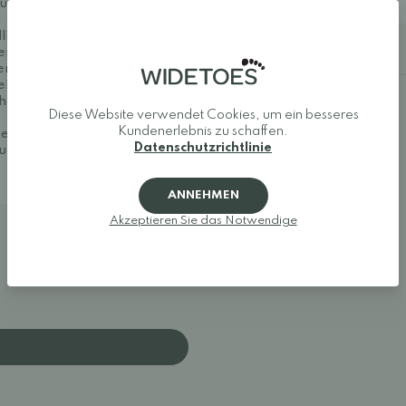
Größe 48: 33 cm
ound-Schuh – und auch für
lichen Materialien und
Bestellhinweise
ßensohle aus
en Oberflächen. Die
ein barfußähnliches
f hartem Untergrund
Diese Website verwendet Cookies, um ein besseres
Kundenerlebnis zu schaffen.
 etwas breiter als das
Datenschutzrichtlinie
en mit breiten Füßen
ANNEHMEN
Akzeptieren Sie das Notwendige