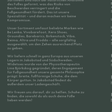
Sortiment sind nach der natürlichen Anatomie
des Fußes geformt, was das Risiko von
Beschwerden verringert und die
Fußgesundheit fördert. Das ist unsere
Spezialität – und daran machen wir keine
Kompromisse.
Unser Sortiment umfasst beliebte Marken wie
Be Lenka, Vivobarefoot, Xero Shoes,
Groundies, Barebarics, Birkenstock, Viba,
Reima, Altra und Froddo – alle sorgfältig
ausgewählt, um den Zehen ausreichend Platz
zu geben.
Wir liefern schnell in ganz Europa aus unseren
Lagern in Jakobstad und Südschweden.
Widetoes wurde von der Physiotherapeutin
Lina Björkskog gegründet, deren Engagement
für Fußgesundheit unsere gesamte Philosophie
prägt: breite, fußförmige Schuhe, die dem
Körper guttun. In Jakobstad findest du
außerdem unser Ladengeschäft.
Wir freuen uns darauf, dir zu helfen, Schuhe zu
finden, die sowohl du als auch deine Füße
lieben werden!