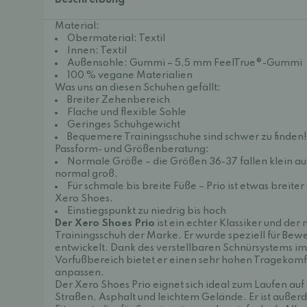
Beschreibung
Material:
Obermaterial: Textil
Innen: Textil
Außensohle: Gummi – 5,5 mm FeelTrue®-Gummi
100 % vegane Materialien
Was uns an diesen Schuhen gefällt:
Breiter Zehenbereich
Flache und flexible Sohle
Geringes Schuhgewicht
Bequemere Trainingsschuhe sind schwer zu finden!
Passform- und Größenberatung:
Normale Größe – die Größen 36-37 fallen klein au
normal groß.
Für schmale bis breite Füße – Prio ist etwas breite
Xero Shoes.
Einstiegspunkt zu niedrig bis hoch
Der Xero Shoes Prio
ist ein echter Klassiker und der
Trainingsschuh der Marke. Er wurde speziell für Bew
entwickelt. Dank des verstellbaren Schnürsystems im
Vorfußbereich bietet er einen sehr hohen Tragekomfor
anpassen.
Der Xero Shoes Prio eignet sich ideal zum Laufen au
Straßen, Asphalt und leichtem Gelände. Er ist außerd