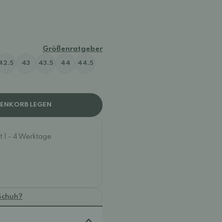
Größenratgeber
42.5
43
43.5
44
44.5
RENKORB LEGEN
t 1 - 4 Werktage
Schuh?