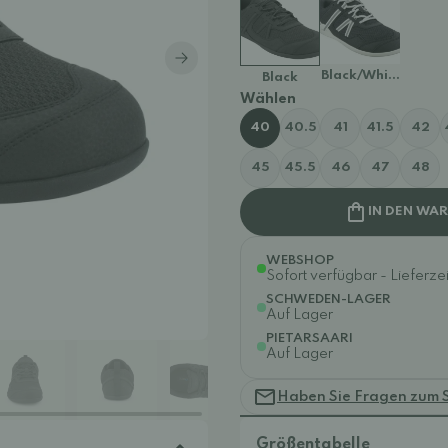
Black/White
Black
Wählen
40
40.5
41
41.5
42
45
45.5
46
47
48
IN DEN WA
WEBSHOP
Sofort verfügbar - Lieferzei
SCHWEDEN-LAGER
Auf Lager
PIETARSAARI
Auf Lager
Haben Sie Fragen zum 
Größentabelle