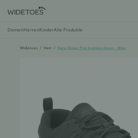
Damen
Herren
Kinder
Alle Produkte
Widetoes
/
Herr
/
Xero Shoes Prio training shoes - Men