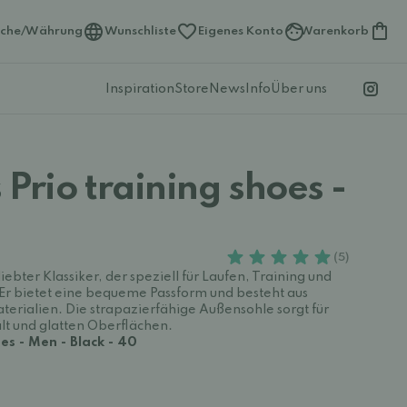
ache/Währung
Wunschliste
Eigenes Konto
Warenkorb
Inspiration
Store
News
Info
Über uns
Prio training shoes -
(5)
iebter Klassiker, der speziell für Laufen, Training und
r bietet eine bequeme Passform und besteht aus
erialien. Die strapazierfähige Außensohle sorgt für
lt und glatten Oberflächen.
es - Men - Black - 40