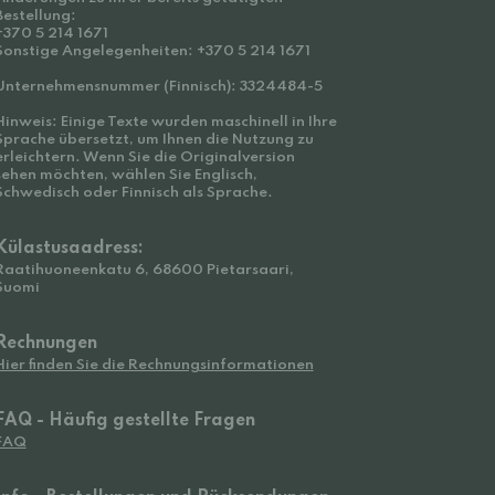
Bestellung:
+370 5 214 1671
Sonstige Angelegenheiten: +370 5 214 1671
Unternehmensnummer (Finnisch): 3324484-5
Hinweis: Einige Texte wurden maschinell in Ihre
Sprache übersetzt, um Ihnen die Nutzung zu
erleichtern. Wenn Sie die Originalversion
sehen möchten, wählen Sie Englisch,
Schwedisch oder Finnisch als Sprache.
Külastusaadress:
Raatihuoneenkatu 6, 68600 Pietarsaari,
Suomi
Rechnungen
Hier finden Sie die Rechnungsinformationen
FAQ - Häufig gestellte Fragen
FAQ