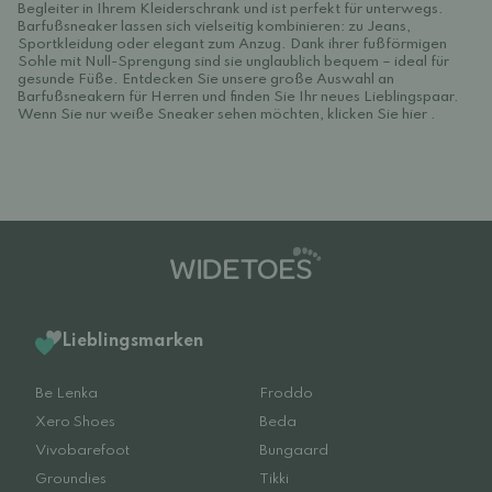
Begleiter in Ihrem Kleiderschrank und ist perfekt für unterwegs.
Barfußsneaker lassen sich vielseitig kombinieren: zu Jeans,
Sportkleidung oder elegant zum Anzug. Dank ihrer fußförmigen
Sohle mit Null-Sprengung sind sie unglaublich bequem – ideal für
gesunde Füße. Entdecken Sie unsere große Auswahl an
Barfußsneakern für Herren und finden Sie Ihr neues Lieblingspaar.
Wenn Sie nur
weiße Sneaker sehen möchten, klicken Sie hier
.
Lieblingsmarken
Be Lenka
Froddo
Xero Shoes
Beda
Vivobarefoot
Bungaard
Groundies
Tikki