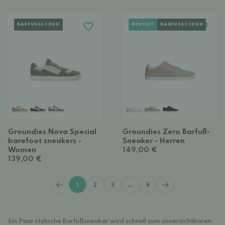
BARFUSSSCHUH
NEUHEIT
BARFUSSSCHUH
Groundies Nova Special
Groundies Zero Barfuß-
barefoot sneakers -
Sneaker - Herren
Women
149,00 €
139,00 €
1
2
3
...
6
Ein Paar stylische Barfußsneaker wird schnell zum unverzichtbaren