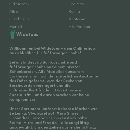
Birkenstock
Feelmax
Altra
Reima
Barebarics
Anatomic
Merrell
Alle Marken
Widetoes
Willkommen bei Widetoes – dem Onlineshop
ausschließlich für fußförmige Schuhe!
Bei uns findest du Barfußschuhe und
fußförmige Schuhe mit einem breiten
Zehenbereich. Alle Modelle in unserem
Sortiment sind nach der natürlichen Anatomie
des Fußes geformt, was das Risiko von
Beschwerden verringert und die
Fußgesundheit fördert. Das ist unsere
Spezialität – und daran machen wir keine
Kompromisse.
Unser Sortiment umfasst beliebte Marken wie
Be Lenka, Vivobarefoot, Xero Shoes,
Groundies, Barebarics, Birkenstock, Viba,
Reima, Altra und Froddo – alle sorgfältig
ausgewählt, um den Zehen ausreichend Platz