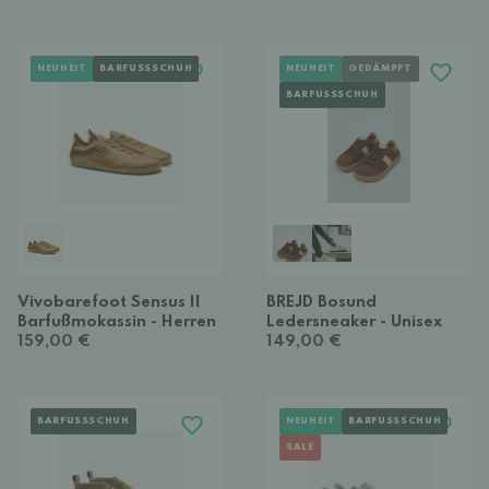
NEUHEIT
BARFUSSSCHUH
NEUHEIT
GEDÄMPFT
BARFUSSSCHUH
Vivobarefoot Sensus II
BREJD Bosund
Barfußmokassin - Herren
Ledersneaker - Unisex
159,00 €
149,00 €
BARFUSSSCHUH
NEUHEIT
BARFUSSSCHUH
SALE