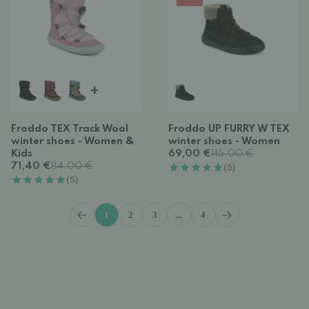
+
Froddo TEX Track Wool
Froddo UP FURRY W TEX
winter shoes - Women &
winter shoes - Women
Kids
69,00 €
115,00 €
71,40 €
84,00 €
(5)
(5)
1
2
3
...
4