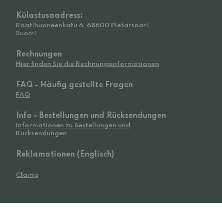
Külastusaadress:
Raatihuoneenkatu 6, 68600 Pietarsaari,
Suomi
Rechnungen
Hier finden Sie die Rechnungsinformationen
FAQ - Häufig gestellte Fragen
FAQ
Info - Bestellungen und Rücksendungen
Informationen zu Bestellungen und
Rücksendungen
Reklamationen (Englisch)
Claims
© 2026 Widetoes