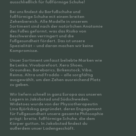
ausschließlich für fußförmige Schuhe!
Bei uns findest du Barfußschuhe und
fußförmige Schuhe mit einem breiten
Zehenbereich. Alle Modelle in unserem
Sortiment sind nach der natürlichen Anatomie
des Fußes geformt, was das Risiko von
Beschwerden verringert und die
Fußgesundheit fördert. Das ist unsere
Spezialität – und daran machen wir keine
Kompromisse.
Unser Sortiment umfasst beliebte Marken wie
Be Lenka, Vivobarefoot, Xero Shoes,
Groundies, Barebarics, Birkenstock, Viba,
Reima, Altra und Froddo – alle sorgfältig
ausgewählt, um den Zehen ausreichend Platz
zu geben.
Wir liefern schnell in ganz Europa aus unseren
Lagern in Jakobstad und Südschweden.
Widetoes wurde von der Physiotherapeutin
Lina Björkskog gegründet, deren Engagement
für Fußgesundheit unsere gesamte Philosophie
prägt: breite, fußförmige Schuhe, die dem
Körper guttun. In Jakobstad findest du
außerdem unser Ladengeschäft.