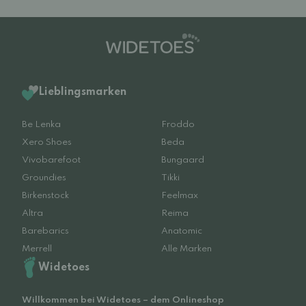
Lieblingsmarken
Be Lenka
Froddo
Xero Shoes
Beda
Vivobarefoot
Bungaard
Groundies
Tikki
Birkenstock
Feelmax
Altra
Reima
Barebarics
Anatomic
Merrell
Alle Marken
Widetoes
Willkommen bei Widetoes – dem Onlineshop