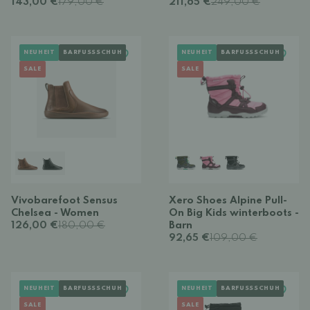
143,00 €
179,00 €
211,65 €
249,00 €
NEUHEIT
BARFUSSSCHUH
NEUHEIT
BARFUSSSCHUH
SALE
SALE
Vivobarefoot Sensus
Xero Shoes Alpine Pull-
Chelsea - Women
On Big Kids winterboots -
126,00 €
180,00 €
Barn
92,65 €
109,00 €
NEUHEIT
BARFUSSSCHUH
NEUHEIT
BARFUSSSCHUH
SALE
SALE