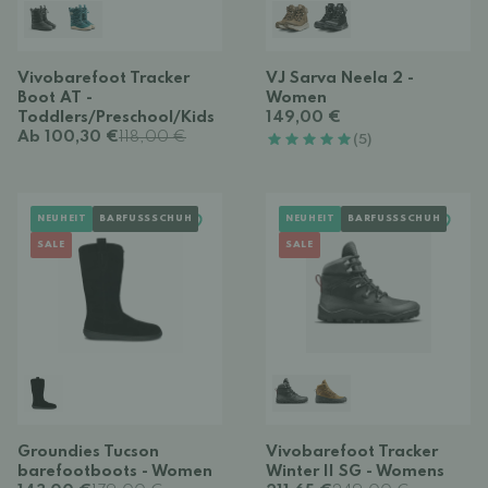
Vivobarefoot Tracker
VJ Sarva Neela 2 -
Boot AT -
Women
Toddlers/Preschool/Kids
149,00 €
Ab 100,30 €
118,00 €
(5)
NEUHEIT
BARFUSSSCHUH
NEUHEIT
BARFUSSSCHUH
SALE
SALE
Groundies Tucson
Vivobarefoot Tracker
barefootboots - Women
Winter II SG - Womens