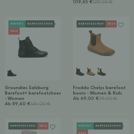
109,65 €
129,00 €
NEUHEIT
BARFUSSSCHUH
BARFUSSSCHUH
SALE
SALE
Groundies Salzburg
Froddo Chelys barefoot
Barefoot+ barefootshoes
boots - Women & Kids
- Women
Ab 69,00 €
79,00 €
Ab 89,40 €
149,00 €
BARFUSSSCHUH
SALE
NEUHEIT
BARFUSSSCHUH
SALE