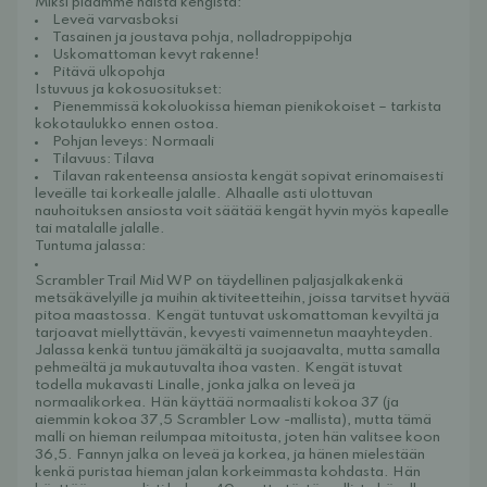
Miksi pidämme näistä kengistä:
Leveä varvasboksi
Tasainen ja joustava pohja, nolladroppipohja
Uskomattoman kevyt rakenne!
Pitävä ulkopohja
Istuvuus ja kokosuositukset:
Pienemmissä kokoluokissa hieman pienikokoiset – tarkista
kokotaulukko ennen ostoa.
Pohjan leveys: Normaali
Tilavuus: Tilava
Tilavan rakenteensa ansiosta kengät sopivat erinomaisesti
leveälle tai korkealle jalalle. Alhaalle asti ulottuvan
nauhoituksen ansiosta voit säätää kengät hyvin myös kapealle
tai matalalle jalalle.
Tuntuma jalassa:
Scrambler Trail Mid WP on täydellinen paljasjalkakenkä
metsäkävelyille ja muihin aktiviteetteihin, joissa tarvitset hyvää
pitoa maastossa. Kengät tuntuvat uskomattoman kevyiltä ja
tarjoavat miellyttävän, kevyesti vaimennetun maayhteyden.
Jalassa kenkä tuntuu jämäkältä ja suojaavalta, mutta samalla
pehmeältä ja mukautuvalta ihoa vasten.
Kengät istuvat
todella mukavasti Linalle, jonka jalka on leveä ja
normaalikorkea. Hän käyttää normaalisti kokoa 37 (ja
aiemmin kokoa 37,5 Scrambler Low -mallista), mutta tämä
malli on hieman reilumpaa mitoitusta, joten hän valitsee koon
36,5. Fannyn jalka on leveä ja korkea, ja hänen mielestään
kenkä puristaa hieman jalan korkeimmasta kohdasta. Hän