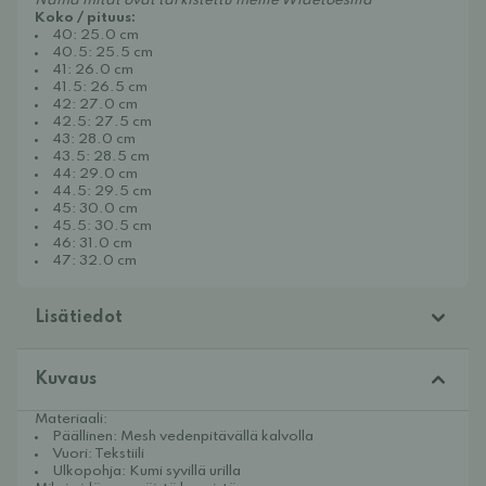
Nämä mitat ovat tarkistettu meille Widetoesilla
Koko / pituus:
40: 25.0 cm
40.5: 25.5 cm
41: 26.0 cm
41.5: 26.5 cm
42: 27.0 cm
42.5: 27.5 cm
43: 28.0 cm
43.5: 28.5 cm
44: 29.0 cm
44.5: 29.5 cm
45: 30.0 cm
45.5: 30.5 cm
46: 31.0 cm
47: 32.0 cm
Lisätiedot
Kuvaus
Materiaali:
Päällinen: Mesh vedenpitävällä kalvolla
Vuori: Tekstiili
Ulkopohja: Kumi syvillä urilla