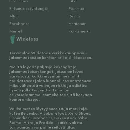
Groundies
Tikki
Birkenstock työkengät
Feelmax
Altra
Reima
Barebarics
Anatomic
Merrell
Kaikki merkit
Widetoes
Tervetuloa Widetoes-verkkokauppaan –
jalanmuotoisten kenkien erikoisliikkeeseen!
Meiltä löydät paljasjalkakengät ja
jalanmuotoiset kengät, joissa on leveä
varvasosa. Kaikki myymämme mallit
noudattavat jalan luonnollista anatomiaa,
mikä vähentää vaivojen riskiä ja edistää
hyvää jalkaterveyttä. Tämä on
erikoisalaamme, emmekä tee siitä koskaan
kompromisseja.
Valikoimasta löytyy suosittuja merkkejä,
kuten Be Lenka, Vivobarefoot, Xero Shoes,
Groundies, Barebarics, Birkenstock, Viba,
Reima, Altra ja Froddo – kaikki valittu
tarjoamaan varpaille reilusti tilaa.