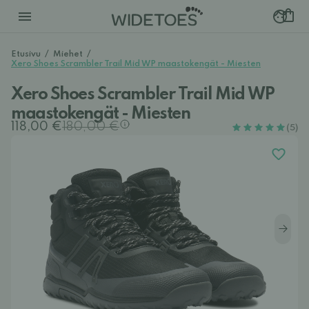
Etusivu
/
Miehet
/
Xero Shoes Scrambler Trail Mid WP maastokengät - Miesten
Xero Shoes Scrambler Trail Mid WP
maastokengät - Miesten
118,00 €
180,00 €
(5)