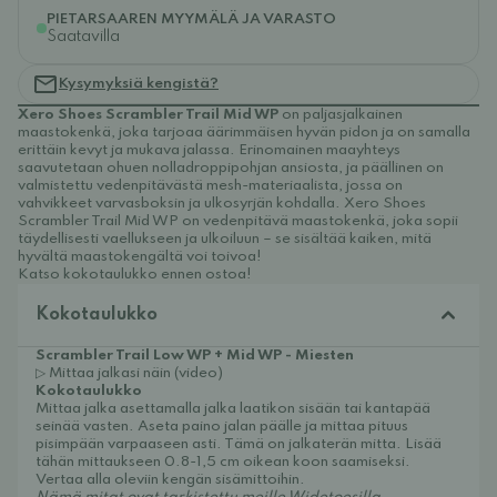
PIETARSAAREN MYYMÄLÄ JA VARASTO
Saatavilla
Kysymyksiä kengistä?
Xero Shoes Scrambler Trail Mid WP
on paljasjalkainen
maastokenkä, joka tarjoaa äärimmäisen hyvän pidon ja on samalla
erittäin kevyt ja mukava jalassa. Erinomainen maayhteys
saavutetaan ohuen nolladroppipohjan ansiosta, ja päällinen on
valmistettu vedenpitävästä mesh-materiaalista, jossa on
vahvikkeet varvasboksin ja ulkosyrjän kohdalla. Xero Shoes
Scrambler Trail Mid WP on vedenpitävä maastokenkä, joka sopii
täydellisesti vaellukseen ja ulkoiluun – se sisältää kaiken, mitä
hyvältä maastokengältä voi toivoa!
Katso kokotaulukko ennen ostoa!
Kokotaulukko
Scrambler Trail Low WP + Mid WP - Miesten
▷ Mittaa jalkasi näin (video)
Kokotaulukko
Mittaa jalka asettamalla jalka laatikon sisään tai kantapää
seinää vasten. Aseta paino jalan päälle ja mittaa pituus
pisimpään varpaaseen asti. Tämä on jalkaterän mitta. Lisää
tähän mittaukseen 0.8-1,5 cm oikean koon saamiseksi.
Vertaa alla oleviin kengän sisämittoihin.