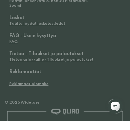
Raatihuoneenkatu 6, 68600 Pietarsaari,
Suomi
Laskut
Täältä löydät laskutustiedot
FAQ - Usein kysyttyä
FAQ
Tietoa - Tilaukset ja palautukset
Tietoa asiakkaille - Tilaukset ja palautukset
Reklamaatiot
Reklamaatiolomake
© 2026 Widetoes