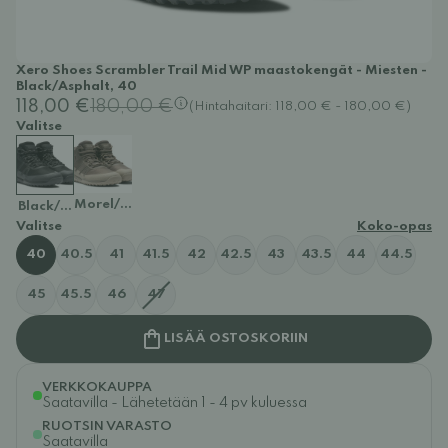
Xero Shoes Scrambler Trail Mid WP maastokengät - Miesten -
Black/Asphalt, 40
118,00 €
180,00 €
(Hintahaitari: 118,00 € - 180,00 €)
Valitse
Morel/Pure Cashmere
Black/Asphalt
Valitse
Koko-opas
40
40.5
41
41.5
42
42.5
43
43.5
44
44.5
45
45.5
46
47
LISÄÄ OSTOSKORIIN
VERKKOKAUPPA
Saatavilla - Lähetetään 1 - 4 pv kuluessa
RUOTSIN VARASTO
Saatavilla