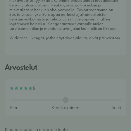
mukavat että tyylikkäät. Olemme erikoistuneet leveälestisiin
kenkiin, jalkamuotoisiin kenkiin, paljasjalkakenkiin ja
minimalistisiin kenkiin koko perheelle. Tavoitteenamme on
koota yhteen yksi Euroopan parhaista jalkamuotoisten
kenkien valikoimista ja tehdä juuri sinulle sopivien mallien
löytäminen helpoksi. Kengät antavat varpaille niiden
tarvitseman tilan ja mahdollistavat jalan luonnollisen liikkeen.
Widetoes – kengät, jotka näyttävät jaloilta, eivät päinvastoin.
Arvostelut
5
Kirjaudu sisään ja arvostele tuote.