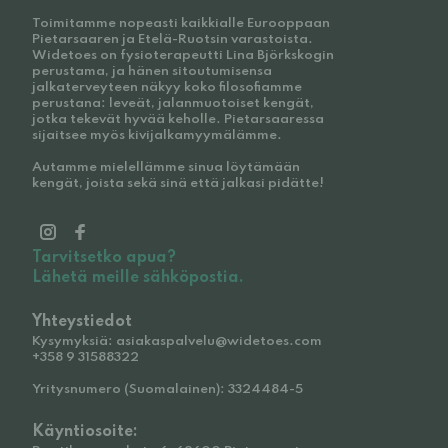
Toimitamme nopeasti kaikkialle Eurooppaan
Pietarsaaren ja Etelä-Ruotsin varastoista.
Widetoes on fysioterapeutti Lina Björkskogin
perustama, ja hänen sitoutumisensa
jalkaterveyteen näkyy koko filosofiamme
perustana: leveät, jalanmuotoiset kengät,
jotka tekevät hyvää keholle. Pietarsaaressa
sijaitsee myös kivijalkamyymälämme.
Autamme mielellämme sinua löytämään
kengät, joista sekä sinä että jalkasi pidätte!
Tarvitsetko apua?
Lähetä meille sähköpostia.
Yhteystiedot
Kysymyksiä: asiakaspalvelu@widetoes.com
+358 9 31588322
Yritysnumero (Suomalainen): 3324484-5
Käyntiosoite: