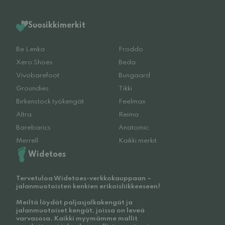
Suosikkimerkit
Be Lenka
Froddo
Xero Shoes
Beda
Vivobarefoot
Bungaard
Groundies
Tikki
Birkenstock työkengät
Feelmax
Altra
Reima
Barebarics
Anatomic
Merrell
Kaikki merkit
Widetoes
Tervetuloa Widetoes-verkkokauppaan –
jalanmuotoisten kenkien erikoisliikkeeseen!
Meiltä löydät paljasjalkakengät ja
jalanmuotoiset kengät, joissa on leveä
varvasosa. Kaikki myymämme mallit