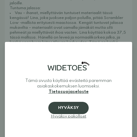
jaloille.
Tuntuma jalassa:
Vau – ihanat, miellyttävän tuntuiset materiaalit tässä
kengässä! Lina, joka juoksee paljon poluilla, pitää Scrambler
Low -mallista erityisesti maastossa. Kengät tuntuvat jalassa
mukavilta – materiaalit ovat samalla jämäkät mutta silti
pehmeät ja miellyttävät ihoa vasten. Lina käyttää kokoa 37,5
tässä mallissa. Hänellä on leveä ja normaalikorkea jalka, ja
kenkä sopii hyvin kiitos tilavan korkeuden. Tämä on kenkä,
joka jää mielellään jalkaan ja tulee varmasti mukaan
polkujuoksuun jatkossakin! Natalialla taas on kapea ja matala
jalka sekä matala jalkapöytä, ja hän kokee kengän liian väljäksi
nilkan kohdalta – hän ei saa sitä tarpeeksi napakaksi
kantapään ympäriltä. Kun hän pujottaa nauhan ylimpään
lenkkiin, istuvuus paranee huomattavasti. Natalia käyttää
normaalisti kokoa 42, mutta tästä mallista hänelle sopii koko
Tämä sivusto käyttää evästeitä paremman
41. Fannylla, jolla on leveä ja korkea jalka, kenkä tuntuu
asiakaskokemuksen luomiseksi.
hieman puristavalta. Hän käyttää normaalisti kokoa 40, mutta
tästä mallista hänelle sopii koko 39.
Tietosuojaseloste
Xero Shoes Scrambler Low EV
on paljasjalkakenkä
maastojuoksuun, metsäkävelyihin ja muihin aktiviteetteihin,
joissa tarvitset hyvän pidon maastossa. Erityistä Scrambler
HYVÄKSY
Low -kengässä on sen ulkopohja, joka on valmistettu
Michelin-kumista ja tarjoaa erinomaisen pidon jopa
Hyväksy pakolliset
vaikeimmassa maastossa! Kenkä on äärimmäisen kevyt ja
ohuen pohjan ansiosta saat uskomattoman mukavan
paljasjalkatunteen näissä kengissä. Ulkopohjan paksuus on
noin 4 mm plus urat, ja irrotettava ulkopohja on noin 3.5 mm