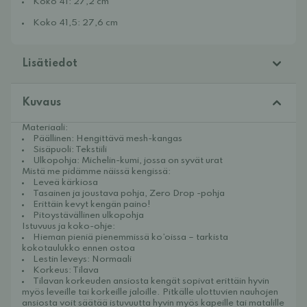
Koko 41: 27,2 cm
Koko 41,5: 27,6 cm
Koko 42: 28 cm
Lisätiedot
Kuvaus
Materiaali:
Päällinen: Hengittävä mesh-kangas
Sisäpuoli: Tekstiili
Ulkopohja: Michelin-kumi, jossa on syvät urat
Mistä me pidämme näissä kengissä:
Leveä kärkiosa
Tasainen ja joustava pohja, Zero Drop -pohja
Erittäin kevyt kengän paino!
Pitoystävällinen ulkopohja
Istuvuus ja koko-ohje:
Hieman pieniä pienemmissä ko’oissa – tarkista
kokotaulukko ennen ostoa
Lestin leveys: Normaali
Korkeus: Tilava
Tilavan korkeuden ansiosta kengät sopivat erittäin hyvin
myös leveille tai korkeille jaloille. Pitkälle ulottuvien nauhojen
ansiosta voit säätää istuvuutta hyvin myös kapeille tai matalille