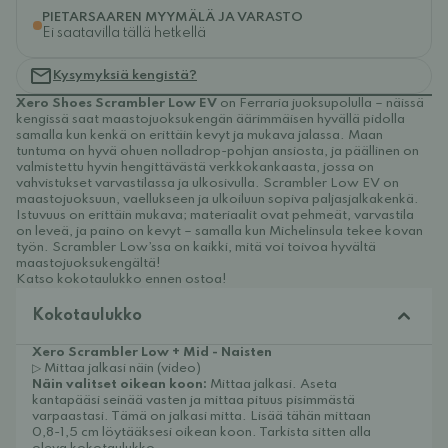
PIETARSAAREN MYYMÄLÄ JA VARASTO
Ei saatavilla tällä hetkellä
Kysymyksiä kengistä?
Xero Shoes Scrambler Low EV
on Ferraria juoksupolulla – näissä
kengissä saat maastojuoksukengän äärimmäisen hyvällä pidolla
samalla kun kenkä on erittäin kevyt ja mukava jalassa. Maan
tuntuma on hyvä ohuen nolladrop-pohjan ansiosta, ja päällinen on
valmistettu hyvin hengittävästä verkkokankaasta, jossa on
vahvistukset varvastilassa ja ulkosivulla. Scrambler Low EV on
maastojuoksuun, vaellukseen ja ulkoiluun sopiva paljasjalkakenkä.
Istuvuus on erittäin mukava; materiaalit ovat pehmeät, varvastila
on leveä, ja paino on kevyt – samalla kun Michelinsula tekee kovan
työn. Scrambler Low’ssa on kaikki, mitä voi toivoa hyvältä
maastojuoksukengältä!
Katso kokotaulukko ennen ostoa!
Kokotaulukko
Xero Scrambler Low + Mid - Naisten
▷ Mittaa jalkasi näin (video)
Näin valitset oikean koon:
Mittaa jalkasi. Aseta
kantapääsi seinää vasten ja mittaa pituus pisimmästä
varpaastasi. Tämä on jalkasi mitta. Lisää tähän mittaan
0,8-1,5 cm löytääksesi oikean koon. Tarkista sitten alla