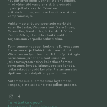
noudattavat jalan luonnollista anatomiaa,
mikä vähentää vaivojen riskiä ja edistää
hyvää jalkaterveyttä. Tämä on
erikoisalaamme, emmekä tee siitä koskaan
kompromisseja.
Valikoimasta löytyy suosittuja merkkejä,
kuten Be Lenka, Vivobarefoot, Xero Shoes,
Groundies, Barebarics, Birkenstock, Viba,
Reima, Altra ja Froddo – kaikki valittu
tarjoamaan varpaille reilusti tilaa.
Toimitamme nopeasti kaikkialle Eurooppaan
Pietarsaaren ja Etelä-Ruotsin varastoista.
Widetoes on fysioterapeutti Lina Björkskogin
perustama, ja hänen sitoutumisensa
jalkaterveyteen näkyy koko filosofiamme
perustana: leveät, jalanmuotoiset kengät,
jotka tekevät hyvää keholle. Pietarsaaressa
sijaitsee myös kivijalkamyymälämme.
Autamme mielellämme sinua löytämään
kengät, joista sekä sinä että jalkasi pidätte!
Tarvitsetko apua?