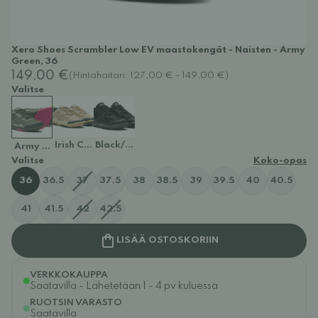
Xero Shoes Scrambler Low EV maastokengät - Naisten - Army
Green, 36
149,00 €
(Hintahaitari: 127,00 € - 149,00 €)
Valitse
Irish Cream/Sunny Lime
Black/Steel Gray
Army Green
Valitse
Koko-opas
36
36.5
37
37.5
38
38.5
39
39.5
40
40.5
41
41.5
42
42.5
LISÄÄ OSTOSKORIIN
VERKKOKAUPPA
Saatavilla - Lähetetään 1 - 4 pv kuluessa
RUOTSIN VARASTO
Saatavilla