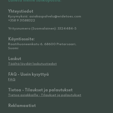
Lähetä meille sähköpostia.
Yhteystiedot
Kysymyksiä: asiakaspalvelu@widetoes.com
+358 9 31588322
Yritysnumero (Suomalainen): 3324484-5
Käyntiosoite:
Raatihuoneenkatu 6, 68600 Pietarsaari,
Suomi
Laskut
Täältä löydät laskutustiedot
FAQ - Usein kysyttyä
FAQ
Tietoa - Tilaukset ja palautukset
Tietoa asiakkaille - Tilaukset ja palautukset
Reklamaatiot