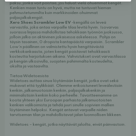
paksu, jonka voit poistaa, jos haluat vielä ohuemmat kengät.
Kenkien maan tuntu on hyvä, mutta ne tuntuvat hieman
pehmustetummilta kuin markkinoiden ohuimmat
paljasjalkakengät.
Xero Shoes Scrambler Low EV
-kengällä on leveä
varvastila, joka antaa varpaille tilaa levitä hyvin. Isovarvas
suorassa linjassa mahdollistaa tehokkaan työnnön juoksussa,
jolloin jalka on aktiivinen jokaisessa askeleessa. Pohja on
täysin tasainen, 0 dropista kantapäästä varpaisiin. Scrambler
Low’n päällinen on valmistettu hyvin hengittävästä
verkkokankaasta, joten kengät poistavat tehokkaasti
kosteutta harjoituksen aikana. Vahvistukset ovat varvastilassa
ja kengän ulkosivulla, suojaten pahimmalta kosteudelta,
oksilta ja vastaavilta.
Tietoa Widetoesista
Widetoes auttaa sinua löytämään kengät, jotka ovat sekä
mukavat että tyylikkäät. Olemme erikoistuneet leveälestisiin
kenkiin, jalkamuotoisiin kenkiin, paljasjalkakenkiin ja
minimalistisiin kenkiin koko perheelle. Tavoitteenamme on
koota yhteen yksi Euroopan parhaista jalkamuotoisten
kenkien valikoimista ja tehdä juuri sinulle sopivien mallien
löytäminen helpoksi. Kengät antavat varpaille niiden
tarvitseman tilan ja mahdollistavat jalan luonnollisen liikkeen.
Widetoes – kengät, jotka näyttävät jaloilta, eivät päinvastoin.