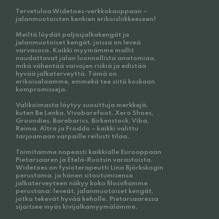
Tervetuloa Widetoes-verkkokauppaan –
jalanmuotoisten kenkien erikoisliikkeeseen!
Meiltä löydät paljasjalkakengät ja
jalanmuotoiset kengät, joissa on leveä
varvasosa. Kaikki myymämme mallit
noudattavat jalan luonnollista anatomiaa,
mikä vähentää vaivojen riskiä ja edistää
hyvää jalkaterveyttä. Tämä on
erikoisalaamme, emmekä tee siitä koskaan
kompromisseja.
Valikoimasta löytyy suosittuja merkkejä,
kuten Be Lenka, Vivobarefoot, Xero Shoes,
Groundies, Barebarics, Birkenstock, Viba,
Reima, Altra ja Froddo – kaikki valittu
tarjoamaan varpaille reilusti tilaa.
Toimitamme nopeasti kaikkialle Eurooppaan
Pietarsaaren ja Etelä-Ruotsin varastoista.
Widetoes on fysioterapeutti Lina Björkskogin
perustama, ja hänen sitoutumisensa
jalkaterveyteen näkyy koko filosofiamme
perustana: leveät, jalanmuotoiset kengät,
jotka tekevät hyvää keholle. Pietarsaaressa
sijaitsee myös kivijalkamyymälämme.