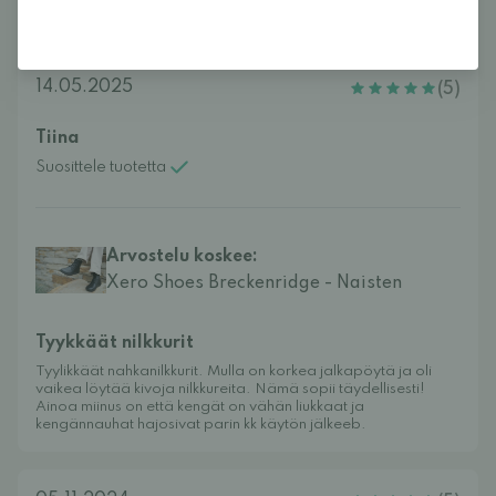
Arvostelut (3)
14.05.2025
(5)
Tiina
Suosittele tuotetta
Arvostelu koskee:
Xero Shoes Breckenridge - Naisten
Tyykkäät nilkkurit
Tyylikkäät nahkanilkkurit. Mulla on korkea jalkapöytä ja oli
vaikea löytää kivoja nilkkureita. Nämä sopii täydellisesti!
Ainoa miinus on että kengät on vähän liukkaat ja
kengännauhat hajosivat parin kk käytön jälkeeb.