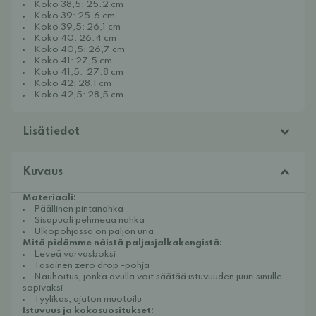
Koko 38,5: 25.2 cm
Koko 39: 25.6 cm
Koko 39,5: 26,1 cm
Koko 40: 26.4 cm
Koko 40,5: 26,7 cm
Koko 41: 27,5 cm
Koko 41,5: 27.8 cm
Koko 42: 28,1 cm
Koko 42,5: 28,5 cm
Lisätiedot
Kuvaus
Materiaali:
Päällinen pintanahka
Sisäpuoli pehmeää nahka
Ulkopohjassa on paljon uria
Mitä pidämme näistä paljasjalkakengistä:
Leveä varvasboksi
Tasainen zero drop -pohja
Nauhoitus, jonka avulla voit säätää istuvuuden juuri sinulle
sopivaksi
Tyylikäs, ajaton muotoilu
Istuvuus ja kokosuositukset: