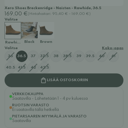
Xero Shoes Breckenridge - Naisten - Rawhide, 36.5
169,00 €
(Hintahaitari: 95,40 € - 169,00 €)
Valitse
Black
Brown
Rawhide
Valitse
Koko-opas
36
36.5
37
37.5
38
38.5
39
39.5
40
41
40.5
41.5
42
42.5
LISÄÄ OSTOSKORIIN
VERKKOKAUPPA
Saatavilla - Lähetetään 1 - 4 pv kuluessa
RUOTSIN VARASTO
Ei saatavilla tällä hetkellä
PIETARSAAREN MYYMÄLÄ JA VARASTO
Saatavilla