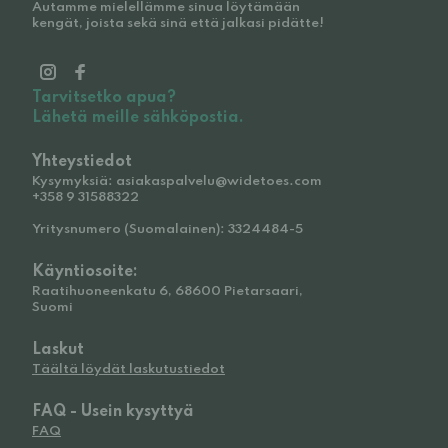
Autamme mielellämme sinua löytämään
kengät, joista sekä sinä että jalkasi pidätte!
Tarvitsetko apua?
Lähetä meille sähköpostia.
Yhteystiedot
Kysymyksiä: asiakaspalvelu@widetoes.com
+358 9 31588322
Yritysnumero (Suomalainen): 3324484-5
Käyntiosoite:
Raatihuoneenkatu 6, 68600 Pietarsaari,
Suomi
Laskut
Täältä löydät laskutustiedot
FAQ - Usein kysyttyä
FAQ