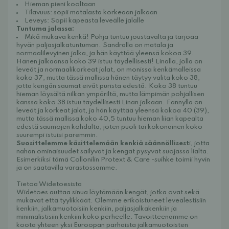
Hieman pieni kooltaan
Tilavuus: sopii matalasta korkeaan jalkaan
Leveys: Sopii kapeasta leveälle jalalle
Tuntuma jalassa:
Mikä mukava kenkä! Pohja tuntuu joustavalta ja tarjoaa
hyvän paljasjalkatuntuman. Sandralla on matala ja
normaalilevyinen jalka, ja hän käyttää yleensä kokoa 39.
Hänen jalkaansa koko 39 istuu täydellisesti! Linalla, jolla on
leveät ja normaalikorkeat jalat, on monissa kenkämalleissa
koko 37, mutta tässä mallissa hänen täytyy valita koko 38,
jotta kengän saumat eivät purista edestä. Koko 38 tuntuu
hieman löysältä nilkan ympäriltä, mutta lämpimän pohjallisen
kanssa koko 38 istuu täydellisesti Linan jalkaan. Fannylla on
leveät ja korkeat jalat, ja hän käyttää yleensä kokoa 40 (39),
mutta tässä mallissa koko 40,5 tuntuu hieman liian kapealta
edestä saumojen kohdalta, joten puoli tai kokonainen koko
suurempi istuisi paremmin.
Suosittelemme käsittelemään kenkiä säännöllisest
i, jotta
nahan ominaisuudet säilyvät ja kengät pysyvät suojassa lialta.
Esimerkiksi
tämä Collonilin Protext & Care
-suihke toimii hyvin
ja on saatavilla varastossamme.
Tietoa Widetoesista
Widetoes auttaa sinua löytämään kengät, jotka ovat sekä
mukavat että tyylikkäät. Olemme erikoistuneet leveälestisiin
kenkiin, jalkamuotoisiin kenkiin, paljasjalkakenkiin ja
minimalistisiin kenkiin koko perheelle. Tavoitteenamme on
koota yhteen yksi Euroopan parhaista jalkamuotoisten