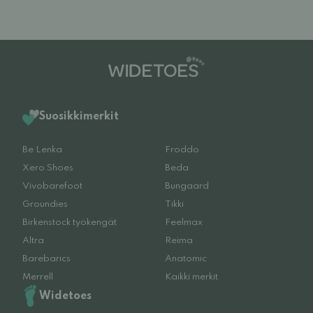
Suosikkimerkit
Be Lenka
Froddo
Xero Shoes
Beda
Vivobarefoot
Bungaard
Groundies
Tikki
Birkenstock työkengät
Feelmax
Altra
Reima
Barebarics
Anatomic
Merrell
Kaikki merkit
Widetoes