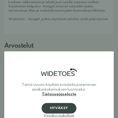
kenkien valikoimista ja tehdä juuri sinulle sopivien mallien
löytäminen helpoksi. Kengät antavat varpaille niiden
tarvitseman tilan ja mahdollistavat jalan luonnollisen liikkeen.
Widetoes – kengät, jotka näyttävät jaloilta, eivät päinvastoin.
Arvostelut
5
Tämä sivusto käyttää evästeitä paremman
asiakaskokemuksen luomiseksi.
Tietosuojaseloste
Kirjaudu sisään ja arvostele tuote.
HYVÄKSY
KIRJAUDU SISÄÄN
Hyväksy pakolliset