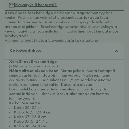
Kysymyksiä kengistä?
Xero Shoes Breckenridge
on klassisen ja ajattoman tyylikäs
kenkä. Päällinen on valmistettu täysnahasta, joka saa lisää
luonnetta ajan myötä. Näitä kenkiä on helppo yhdistellä sekä
arkeen että juhlaan. Breckenridge sopivat täydellisesti syksyn ja
kevään päiviin, ja lisäämällä
lämmin pohjallinen
saat kengät myös
talvikäyttöön.
Alempana löydät tietoa istuvuudesta ja kokotaulukon.
Kokotaulukko
XeroShoes Breckenridge
▷ Mittaa jalkasi näin (video)
Näin valitset oikean koon:
Mittaa jalkasi. Aseta kantapää
seinää vasten ja mittaa pisimmän varpaan kärkeen. Tämä
on jalkasi pituus. Lisää siihen 0,8-1,5 cm saadaksesi tietää,
minkä koon sinun tulisi valita. Katso alla olevaa
kokotaulukkoa. (Suosittelemme yleensä vähintään yhtä
senttiä lisää vaelluskenkiin, koska jalat turpoavat hieman
lämmettyään).
Koko: Sisämitta
Koko 36: 23 cm
Koko 36,5: 23.4 cm
Koko 37: 23.8 cm
Koko 37,5: 24.4 cm
Koko 38: 24,8 cm