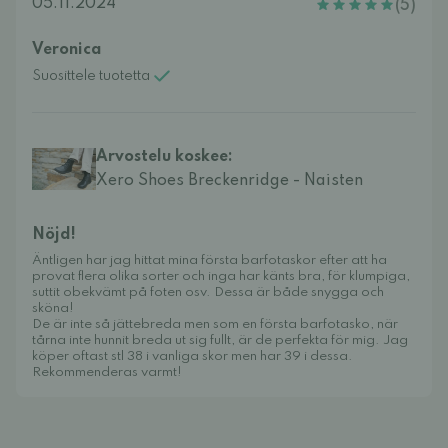
05.11.2024
(5)
Veronica
Suosittele tuotetta
Arvostelu koskee:
Xero Shoes Breckenridge - Naisten
Nöjd!
Äntligen har jag hittat mina första barfotaskor efter att ha
provat flera olika sorter och inga har känts bra, för klumpiga,
suttit obekvämt på foten osv. Dessa är både snygga och
sköna!
De är inte så jättebreda men som en första barfotasko, när
tårna inte hunnit breda ut sig fullt, är de perfekta för mig. Jag
köper oftast stl 38 i vanliga skor men har 39 i dessa.
Rekommenderas varmt!