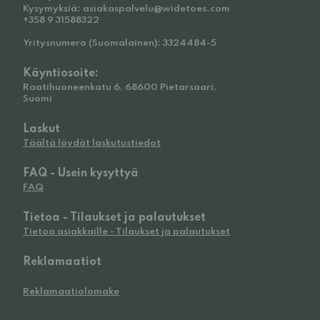
Kysymyksiä: asiakaspalvelu@widetoes.com
+358 9 31588322
Yritysnumero (Suomalainen): 3324484-5
Käyntiosoite:
Raatihuoneenkatu 6, 68600 Pietarsaari,
Suomi
Laskut
Täältä löydät laskutustiedot
FAQ - Usein kysyttyä
FAQ
Tietoa - Tilaukset ja palautukset
Tietoa asiakkaille - Tilaukset ja palautukset
Reklamaatiot
Reklamaatiolomake