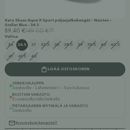
Xero Shoes Aqua X Sport paljasjalkakengät - Naisten -
Stellar Blue - 36.5
89,40 €
149,00 €
Valitse
36
36.5
37
37.5
38
38.5
39
39.5
40
40.5
41
41.5
42
LISÄÄ OSTOSKORIIN
VERKKOKAUPPA
Saatavilla - Lähetetään 1 - 4 pv kuluessa
RUOTSIN VARASTO
Ei saatavilla tällä hetkellä
PIETARSAAREN MYYMÄLÄ JA VARASTO
Saatavilla
Kysymyksiä kengistä?