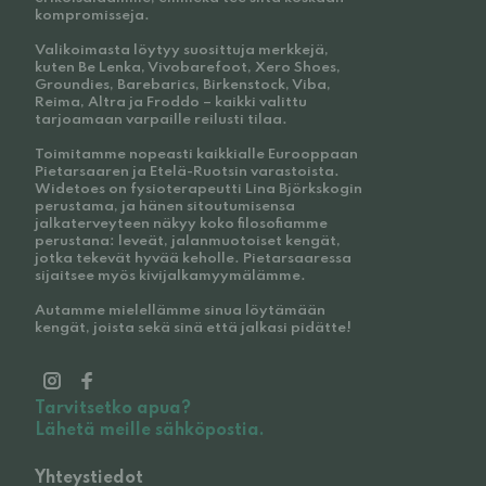
kompromisseja.
Valikoimasta löytyy suosittuja merkkejä,
kuten Be Lenka, Vivobarefoot, Xero Shoes,
Groundies, Barebarics, Birkenstock, Viba,
Reima, Altra ja Froddo – kaikki valittu
tarjoamaan varpaille reilusti tilaa.
Toimitamme nopeasti kaikkialle Eurooppaan
Pietarsaaren ja Etelä-Ruotsin varastoista.
Widetoes on fysioterapeutti Lina Björkskogin
perustama, ja hänen sitoutumisensa
jalkaterveyteen näkyy koko filosofiamme
perustana: leveät, jalanmuotoiset kengät,
jotka tekevät hyvää keholle. Pietarsaaressa
sijaitsee myös kivijalkamyymälämme.
Autamme mielellämme sinua löytämään
kengät, joista sekä sinä että jalkasi pidätte!
Tarvitsetko apua?
Lähetä meille sähköpostia.
Yhteystiedot