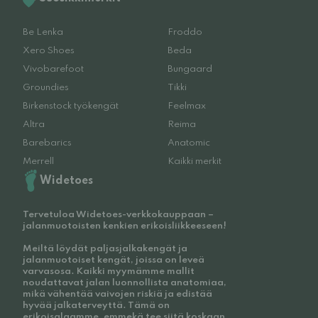
Be Lenka
Froddo
Xero Shoes
Beda
Vivobarefoot
Bungaard
Groundies
Tikki
Birkenstock työkengät
Feelmax
Altra
Reima
Barebarics
Anatomic
Merrell
Kaikki merkit
Widetoes
Tervetuloa Widetoes-verkkokauppaan –
jalanmuotoisten kenkien erikoisliikkeeseen!
Meiltä löydät paljasjalkakengät ja
jalanmuotoiset kengät, joissa on leveä
varvasosa. Kaikki myymämme mallit
noudattavat jalan luonnollista anatomiaa,
mikä vähentää vaivojen riskiä ja edistää
hyvää jalkaterveyttä. Tämä on
erikoisalaamme, emmekä tee siitä koskaan