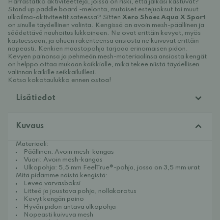
Harrastatko aktiviteetteja, joissa on riski, että jalkasi kastuvat?
Stand up paddle board -melonta, mutaiset estejuoksut tai muut
ulkoilma-aktiviteetit sateessa? Sitten
Xero Shoes Aqua X Sport
on sinulle täydellinen valinta. Kengissä on avoin mesh-päällinen ja
säädettävä nauhoitus lukkoineen. Ne ovat erittäin kevyet, myös
kastuessaan, ja ohuen rakenteensa ansiosta ne kuivuvat erittäin
nopeasti. Kenkien maastopohja tarjoaa erinomaisen pidon.
Kevyen painonsa ja pehmeän mesh-materiaalinsa ansiosta kengät
on helppo ottaa mukaan kaikkialle, mikä tekee niistä täydellisen
valinnan kaikille seikkailuillesi.
Katso kokotaulukko ennen ostoa!
Lisätiedot
Kuvaus
Materiaali:
Päällinen: Avoin mesh-kangas
Vuori: Avoin mesh-kangas
Ulkopohja: 5,5 mm FeelTrue®-pohja, jossa on 3,5 mm urat
Mitä pidämme näistä kengistä:
Leveä varvasboksi
Litteä ja joustava pohja, nollakorotus
Kevyt kengän paino
Hyvän pidon antava ulkopohja
Nopeasti kuivuva mesh