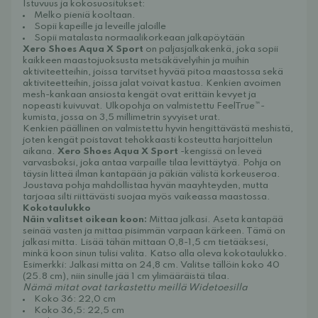
Istuvuus ja kokosuositukset:
Melko pieniä kooltaan.
Sopii kapeille ja leveille jaloille
Sopii matalasta normaalikorkeaan jalkapöytään
Xero Shoes Aqua X Sport
on paljasjalkakenkä, joka sopii
kaikkeen maastojuoksusta metsäkävelyihin ja muihin
aktiviteetteihin, joissa tarvitset hyvää pitoa maastossa sekä
aktiviteetteihin, joissa jalat voivat kastua. Kenkien avoimen
mesh-kankaan ansiosta kengät ovat erittäin kevyet ja
nopeasti kuivuvat. Ulkopohja on valmistettu FeelTrue™-
kumista, jossa on 3,5 millimetrin syvyiset urat.
Kenkien päällinen on valmistettu hyvin hengittävästä meshistä,
joten kengät poistavat tehokkaasti kosteutta harjoittelun
aikana.
Xero Shoes Aqua X Sport
-kengissä on leveä
varvasboksi, joka antaa varpaille tilaa levittäytyä. Pohja on
täysin litteä ilman kantapään ja päkiän välistä korkeuseroa.
Joustava pohja mahdollistaa hyvän maayhteyden, mutta
tarjoaa silti riittävästi suojaa myös vaikeassa maastossa.
Kokotaulukko
Näin valitset oikean koon:
Mittaa jalkasi. Aseta kantapää
seinää vasten ja mittaa pisimmän varpaan kärkeen. Tämä on
jalkasi mitta. Lisää tähän mittaan 0,8-1,5 cm tietääksesi,
minkä koon sinun tulisi valita. Katso alla oleva kokotaulukko.
Esimerkki: Jalkasi mitta on 24,8 cm. Valitse tällöin koko 40
(25.8 cm), niin sinulle jää 1 cm ylimääräistä tilaa.
Nämä mitat ovat tarkastettu meillä Widetoesilla
Koko 36: 22,0 cm
Koko 36,5: 22,5 cm