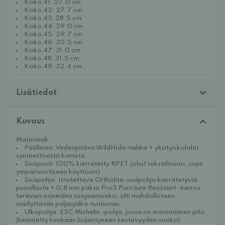
Koko 41: 27.0 cm
Koko 42: 27.7 cm
Koko 43: 28.5 cm
Koko 44: 29.0 cm
Koko 45: 29.7 cm
Koko 46: 30.5 cm
Koko 47: 31.0 cm
Koko 48: 31.5 cm
Koko 49: 32.4 cm
Lisätiedot
Kuvaus
Materiaali:
Päällinen: Vedenpitävä WildHide-nahka + yksityiskohdat
synteettisestä kumista
Sisäpuoli: 100% kierrätetty RPET (ohut tekstiilivuori, sopii
ympärivuotiseen käyttöön)
Sisäpohja: Irrotettava Ortholite-sisäpohja kierrätetystä
puuvillasta + 0,8 mm paksu Pro5 Puncture Resistant -kerros
terävien esineiden suojaamiseksi, silti mahdollistaen
miellyttävän paljasjalka-tuntuman.
Ulkopohja: ESC Michelin -pohja, jossa on erinomainen pito
(kiinnitetty kenkään lisääntyneen kestävyyden vuoksi)