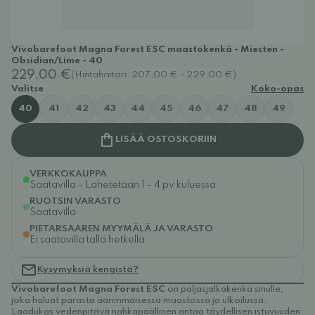
Vivobarefoot Magna Forest ESC maastokenkä - Miesten -
Obsidian/Lime - 40
229,00 €
(Hintahaitari: 207,00 € - 229,00 €)
Valitse
Koko-opas
40
41
42
43
44
45
46
47
48
49
LISÄÄ OSTOSKORIIN
VERKKOKAUPPA
Saatavilla - Lähetetään 1 - 4 pv kuluessa
RUOTSIN VARASTO
Saatavilla
PIETARSAAREN MYYMÄLÄ JA VARASTO
Ei saatavilla tällä hetkellä
Kysymyksiä kengistä?
Vivobarefoot Magna Forest ESC
on paljasjalkakenkä sinulle,
joka haluat parasta äärimmäisessä maastossa ja ulkoilussa.
Laadukas vedenpitävä nahkapäällinen antaa täydellisen istuvuuden