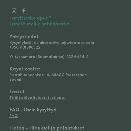
Tarvitsetko apua?
Lähetä meille sähköpostia.
Yhteystiedot
Kysymyksiä: asiakaspalvelu@widetoes.com
+358 9 31588322
Yritysnumero (Suomalainen): 3324484-5
Käyntiosoite:
Raatihuoneenkatu 6, 68600 Pietarsaari,
Suomi
Laskut
Täältä löydät laskutustiedot
FAQ - Usein kysyttyä
FAQ
Tietoa - Tilaukset ja palautukset