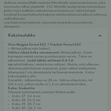
yhdessä merinovillalla neulotun Woolmark-avausosan kanssa, joka
muotoutuu nilkan ympärille. ESC Michelin-pohja antaa erinomaisen
pidon myös kaikkein vaikeimmassa maastossa: nämä kengät
kestävät kovaa kulutusta kaikissa sääolosuhteissa kaikissa tulevissa
seikkailuissasi.
Lue lisää materiaaleista, istuvuudesta ja kokosuosituksista
alempana.
Kokotaulukko
Vivo Magna forest ESC + Tracker Forest ESC
▷ Mittaa jalkasi näin (video)
Valitse oikea koko seuraavasti:
Mittaa jalkasi. Aseta
kantapää seinää vasten ja mittaa pisin varvas. Tämä on
jalkamittasi.
Lisää tähän mittaan 0,6-1,6
cm
selvittääksesi, minkä koon valitset. Muista, että ollessasi
aktiivinen jalat hieman turpoavat, joten valitse mieluummin
lähempänä 1 cm ylimääräistä tai hieman enemmän. Katso
kokotaulukko alta.
Esimerkki: Jalkamittasi on 28 cm. Valitse sitten koko 44
(29,4 cm), jolloin sinulla on 1,4 cm ylimääräistä tilaa.
Koko: Sisämitta
Olemme tarkistaneet sisämitat Widetoesilla:
Koko 37: 24.4 cm
Koko 38: 25.0 cm
Koko 39: 25.7 cm
Koko 40: 26.3 cm