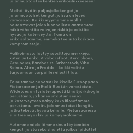
jalanmuotoisten kenkien erikoisliikkeeseen!
Meiltä löydät paljasjalkakengät ja
jalanmuotoiset kengät, joissa on leveä
varvasosa. Kaikki myymämme mallit
noudattavat jalan luonnollista anatomiaa,
mikä vähentää vaivojen riskiä ja edistää
hyvää jalkaterveyttä. Tämä on
erikoisalaamme, emmekä tee siitä koskaan
kompromisseja.
Valikoimasta löytyy suosittuja merkkejä,
kuten Be Lenka, Vivobarefoot, Xero Shoes,
Groundies, Barebarics, Birkenstock, Viba,
Reima, Altra ja Froddo – kaikki valittu
tarjoamaan varpaille reilusti tilaa.
Toimitamme nopeasti kaikkialle Eurooppaan
Pietarsaaren ja Etelä-Ruotsin varastoista.
Widetoes on fysioterapeutti Lina Björkskogin
perustama, ja hänen sitoutumisensa
jalkaterveyteen näkyy koko filosofiamme
perustana: leveät, jalanmuotoiset kengät,
jotka tekevät hyvää keholle. Pietarsaaressa
sijaitsee myös kivijalkamyymälämme.
Autamme mielellämme sinua löytämään
kengät, joista sekä sinä että jalkasi pidätte!