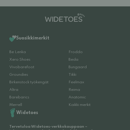
Suosikkimerkit
Be Lenka
Froddo
Xero Shoes
Beda
Vivobarefoot
Bungaard
Groundies
Tikki
Birkenstock työkengät
Feelmax
Altra
Reima
Barebarics
Anatomic
Merrell
Kaikki merkit
Widetoes
Tervetuloa Widetoes-verkkokauppaan –