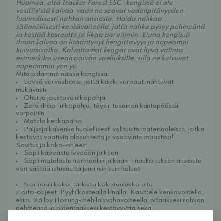
Huomaa, että Tracker Forest ESC -kengissä ei ole
vesitiivistä kalvoa, vaan ne saavat vedenpitävyyden
luonnollisesti nahkan ansiosta. Hoida nahkaa
säännöllisesti kenkävoiteella, jotta nahka pysyy pehmeänä
ja kestää kosteutta ja likaa paremmin. Etuna kengissä
ilman kalvoa on lisääntynyt hengittävyys ja nopeampi
kuivumisaika. Kalvottomat kengät ovat hyvä valinta
esimerkiksi usean päivän vaelluksille, sillä ne kuivuvat
nopeammin yön yli.
Mitä pidämme näissä kengissä:
Leveä varvasboksi, jotta kaikki varpaat mahtuvat
mukavasti
Ohut ja joustava ulkopohja
Zero drop -ulkopohja, täysin tasainen kantapäästä
varpaisiin
Matala kenkäpaino
Paljasjalkakenkä huolellisesti valituista materiaaleista, jotka
kestävät vaativia olosuhteita ja vaativinta maastoa!
Sovitus ja koko-ohjeet:
Sopii kapeasta leveään jalkaan
Sopii matalasta normaaliin jalkaan – nauhoituksen ansiosta
voit säätää istuvuutta juuri niin kuin haluat
Normaali koko, tarkista kokotaulukko alta
Hoito-ohjeet: Pyyhi kostealla liinalla. Käsittele kenkävoidella,
esim.
Kållby Honung-mehiläisvahavoiteella
, pitääksesi nahkan
pehmeänä ja pidentääksesi kestävyyttä sekä
vedenkestävyyttä.