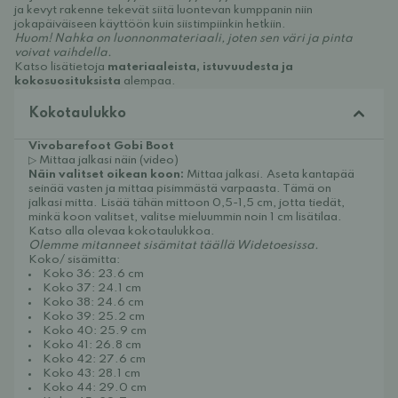
ja kevyt rakenne tekevät siitä luontevan kumppanin niin
jokapäiväiseen käyttöön kuin siistimpiinkin hetkiin.
Huom! Nahka on luonnonmateriaali, joten sen väri ja pinta
voivat vaihdella.
Katso lisätietoja
materiaaleista, istuvuudesta ja
kokosuosituksista
alempaa.
Kokotaulukko
Vivobarefoot Gobi Boot
▷ Mittaa jalkasi näin (video)
Näin valitset oikean koon:
Mittaa jalkasi. Aseta kantapää
seinää vasten ja mittaa pisimmästä varpaasta. Tämä on
jalkasi mitta. Lisää tähän mittoon 0,5-1,5 cm, jotta tiedät,
minkä koon valitset, valitse mieluummin noin 1 cm lisätilaa.
Katso alla olevaa kokotaulukkoa.
Olemme mitanneet sisämitat täällä Widetoesissa.
Koko/ sisämitta:
Koko 36: 23.6 cm
Koko 37: 24.1 cm
Koko 38: 24.6 cm
Koko 39: 25.2 cm
Koko 40: 25.9 cm
Koko 41: 26.8 cm
Koko 42: 27.6 cm
Koko 43: 28.1 cm
Koko 44: 29.0 cm