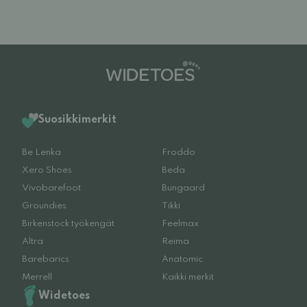
Suosikkimerkit
Be Lenka
Froddo
Xero Shoes
Beda
Vivobarefoot
Bungaard
Groundies
Tikki
Birkenstock työkengät
Feelmax
Altra
Reima
Barebarics
Anatomic
Merrell
Kaikki merkit
Widetoes