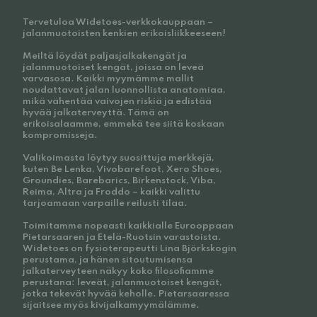
Tervetuloa Widetoes-verkkokauppaan –
jalanmuotoisten kenkien erikoisliikkeeseen!
Meiltä löydät paljasjalkakengät ja
jalanmuotoiset kengät, joissa on leveä
varvasosa. Kaikki myymämme mallit
noudattavat jalan luonnollista anatomiaa,
mikä vähentää vaivojen riskiä ja edistää
hyvää jalkaterveyttä. Tämä on
erikoisalaamme, emmekä tee siitä koskaan
kompromisseja.
Valikoimasta löytyy suosittuja merkkejä,
kuten Be Lenka, Vivobarefoot, Xero Shoes,
Groundies, Barebarics, Birkenstock, Viba,
Reima, Altra ja Froddo – kaikki valittu
tarjoamaan varpaille reilusti tilaa.
Toimitamme nopeasti kaikkialle Eurooppaan
Pietarsaaren ja Etelä-Ruotsin varastoista.
Widetoes on fysioterapeutti Lina Björkskogin
perustama, ja hänen sitoutumisensa
jalkaterveyteen näkyy koko filosofiamme
perustana: leveät, jalanmuotoiset kengät,
jotka tekevät hyvää keholle. Pietarsaaressa
sijaitsee myös kivijalkamyymälämme.