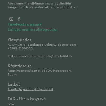
Autamme mielellämme sinua löytämään
kengät, joista sekä sinä että jalkasi pidätte!
Tarvitsetko apua?
Lähetä meille sähköpostia.
Yhteystiedot
Kysymyksiä: asiakaspalvelu@widetoes.com
+358 9 31588322
Yritysnumero (Suomalainen): 3324484-5
Käyntiosoite:
Raatihuoneenkatu 6, 68600 Pietarsaari,
Suomi
Laskut
Täältä löydät laskutustiedot
FAQ - Usein kysyttyä
FAQ