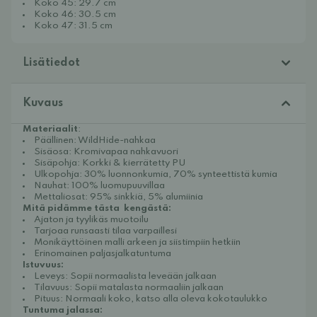
Koko 45: 29.7 cm
Koko 46: 30.5 cm
Koko 47: 31.5 cm
Lisätiedot
Kuvaus
Materiaalit
:
Päällinen: WildHide-nahkaa
Sisäosa: Kromivapaa nahkavuori
Sisäpohja: Korkki & kierrätetty PU
Ulkopohja: 30% luonnonkumia, 70% synteettistä kumia
Nauhat: 100% luomupuuvillaa
Mettaliosat: 95% sinkkiä, 5% alumiinia
Mitä pidämme tästa kengästä:
Ajaton ja tyylikäs muotoilu
Tarjoaa runsaasti tilaa varpaillesi
Monikäyttöinen malli arkeen ja siistimpiin hetkiin
Erinomainen paljasjalkatuntuma
Istuvuus:
Leveys: Sopii normaalista leveään jalkaan
Tilavuus: Sopii matalasta normaaliin jalkaan
Pituus: Normaali koko, katso alla oleva kokotaulukko
Tuntuma jalassa: