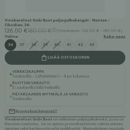
Vivobarefoot Gobi Boot paljasjalkakengät - Naisten -
Obsidian, 36
126,00 €
180,00 €
(Hintahaitari: 126,00 € - 180,00 €)
Valitse
Koko-opas
36
37
38
39
40
41
42
43
LISÄÄ OSTOSKORIIN
VERKKOKAUPPA
Saatavilla - Lähetetään 1 - 4 pv kuluessa
RUOTSIN VARASTO
Ei saatavilla tällä hetkellä
PIETARSAAREN MYYMÄLÄ JA VARASTO
Saatavilla
Kysymyksiä kengistä?
Vivobarefoot Gobi Boot
on nahkainen paljasjalkakenkä, jossa on
klassinen nauhoitus. Se on ajaton ja monikäyttöinen valinta arkeen,
tarjoten sekä kestävyyttä että tyylikkyyttä. Minimalistinen muotoilu