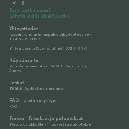
Tarvitsetko apua?
Lähetä meille sähköpostia.
Yhteystiedot
Kysymyksiä: asiakaspalvelu@widetoes.com
+358 9 31588322
Yritysnumero (Suomalainen): 3324484-5
Käyntiosoite:
Raatihuoneenkatu 6, 68600 Pietarsaari,
Suomi
Laskut
Täältä löydät laskutustiedot
FAQ - Usein kysyttyä
FAQ
Tietoa - Tilaukset ja palautukset
Tietoa asiakkaille - Tilaukset ja palautukset