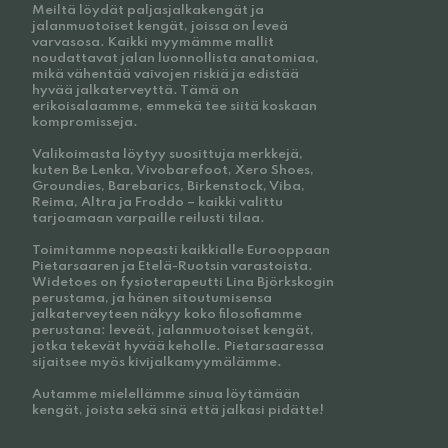
Meiltä löydät paljasjalkakengät ja
jalanmuotoiset kengät, joissa on leveä
varvasosa. Kaikki myymämme mallit
noudattavat jalan luonnollista anatomiaa,
mikä vähentää vaivojen riskiä ja edistää
hyvää jalkaterveyttä. Tämä on
erikoisalaamme, emmekä tee siitä koskaan
kompromisseja.
Valikoimasta löytyy suosittuja merkkejä,
kuten Be Lenka, Vivobarefoot, Xero Shoes,
Groundies, Barebarics, Birkenstock, Viba,
Reima, Altra ja Froddo – kaikki valittu
tarjoamaan varpaille reilusti tilaa.
Toimitamme nopeasti kaikkialle Eurooppaan
Pietarsaaren ja Etelä-Ruotsin varastoista.
Widetoes on fysioterapeutti Lina Björkskogin
perustama, ja hänen sitoutumisensa
jalkaterveyteen näkyy koko filosofiamme
perustana: leveät, jalanmuotoiset kengät,
jotka tekevät hyvää keholle. Pietarsaaressa
sijaitsee myös kivijalkamyymälämme.
Autamme mielellämme sinua löytämään
kengät, joista sekä sinä että jalkasi pidätte!