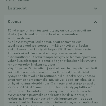
Lisätiedot
Kuvaus
Tämä ergonominen tasapainotyyny on loistava apuväline
sinulle, joka haluat parantaa työskentelyasentoa
kotitoimistossa.
Kun käytät tyynyä, lonkat avautuvat enemmän kuin
tavallisessa tuolissa istuessa – mikä on hyvä asia, koska
lonkankoukistajat kiristyvät helposti liiallisesta istumisesta.
Tämän lonkkakulman ansiosta myös selkä suoristuu
automaattisesti. Koska tasapainotyyny on hieman epävakaa,
vähän kuin pilatespallo, samalla harjoitat lonkkien liikkuvuutta
ja keskivartalon lihaksia istuessasi.
Käytä tyynyä 15 minuutista jopa kahteen tuntiin päivässä. Voit
vaihdella työasentoa niin, että välillä seisot ja välillä istut
tyynyn päällä tavallisella keittiöntuolilla. Koska tyyny nostaa
sinua hieman korkeammalle, näyttö voi jäädä liian alas. Siksi
on hyvä nostaa näyttöä noin 10 cm esimerkiksi kirjojen avulla.
Yksi suosikkivinkkimme on laittaa tasapainotyyny lattialle ja
istua sen päällä matalan sohvapöydän ääressä. Näin selkä
pysyy suorana ja samalla saat liikettä lonkkiin, polviin ja
nilkkoihin. Tyynyä voi käyttää myös harjoitteluun – se sopii
hyvin esimerkiksi lonkannostoon tai lankkuun, koska epävakaa