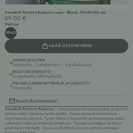
Swedish Posture balance seat - Black, 30x30x10 cm
89,00 €
Valitse
30x30x10 cm
LISÄÄ OSTOSKORIIN
VERKKOKAUPPA
Saatavilla - Lähetetään 1 - 4 pv kuluessa
RUOTSIN VARASTO
Ei saatavilla tällä hetkellä
PIETARSAAREN MYYMÄLÄ JA VARASTO
Saatavilla
Kysymyksiä kengistä?
Swedish Posture Balance
– erinomainen tasapainotyyny, jonka voi
laittaa minkä tahansa tuolin päälle. Se parantaa kotitoimiston
ergonomiaa selvästi. Tyyny tekee istumisesta aktiivisempaa, mikä
vähentää selän ja niskan kuormitusta. Tyynyä on helppo siirtää ja
käyttää eri tuoleilla. Se on miellyttävä istua ja auttaa saamaan
hyvän ryhdin heti.