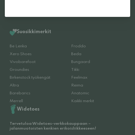
Suosikkimerkit
Be Lenka
Froddo
Xero Shoes
Beda
Vivobarefoot
Bungaard
Groundies
Tikki
Birkenstock työkengät
Feelmax
Altra
Reima
Barebarics
Anatomic
Merrell
Kaikki merkit
Widetoes
Tervetuloa Widetoes-verkkokauppaan –
jalanmuotoisten kenkien erikoisliikkeeseen!