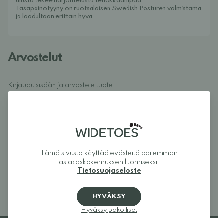
alusta tekee harjoittelusta tehokkaampaa.
Tasapainotyyny on ruotsalaisen Swedish Posturen valmistama
ja laadultaan erittäin hyvä.
Arvostelut
Kirjaudu sisään ja arvostele tuote.
KIRJAUDU SISÄÄN
Arvostelut (0)
Tuotteella ei ole vielä yhtään
Tämä sivusto käyttää evästeitä paremman
arvostelua.
Kirjaudu sisään ja arvostele tuote.
asiakaskokemuksen luomiseksi.
Tietosuojaseloste
HYVÄKSY
Hyväksy pakolliset