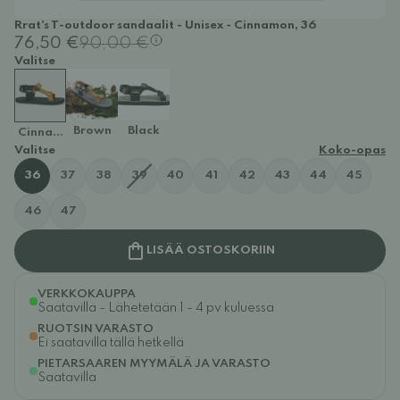
Rrat's T-outdoor sandaalit - Unisex - Cinnamon, 36
76,50 €
90,00 €
Valitse
Brown
Black
Cinnamon
Valitse
Koko-opas
36
37
38
39
40
41
42
43
44
45
46
47
LISÄÄ OSTOSKORIIN
VERKKOKAUPPA
Saatavilla - Lähetetään 1 - 4 pv kuluessa
RUOTSIN VARASTO
Ei saatavilla tällä hetkellä
PIETARSAAREN MYYMÄLÄ JA VARASTO
Saatavilla