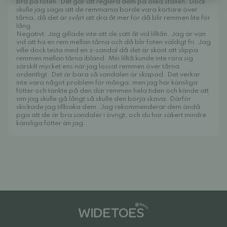
bra på foten. Det går att reglera dem på olika ställen. Dock
skulle jag säga att de remmarna borde vara kortare över
tårna, då det är svårt att dra åt mer för då blir remmen lite för
lång.
Negativt: Jag gillade inte att de satt åt vid lilltån. Jag är van
vid att ha en rem mellan tårna och då blir foten väldigt fri. Jag
ville dock testa med en z-sandal då det är skönt att slippa
remmen mellan tårna ibland. Min lilltå kunde inte röra sig
särskilt mycket ens när jag lossat remmen över tårna
ordentligt. Det är bara så sandalen är skapad. Det verkar
inte vara något problem för många, men jag har känsliga
fötter och tänkte på den där remmen hela tiden och kände att
om jag skulle gå långt så skulle den börja skava. Därför
skickade jag tillbaka dem. Jag rekommenderar dem ändå
pga att de är bra sandaler i övrigt, och du har säkert mindre
känsliga fötter än jag.