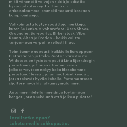
mikä vähentää vaivojen riskiä ja edistää
hyvää jalkaterveyttä. Tämä on
erikoisalaamme, emmekä tee siitä koskaan
kompromisseja.
Valikoimasta löytyy suosittuja merkkejä,
kuten Be Lenka, Vivobarefoot, Xero Shoes,
Groundies, Barebarics, Birkenstock, Viba,
Reima, Altra ja Froddo – kaikki valittu
tarjoamaan varpaille reilusti tilaa.
Toimitamme nopeasti kaikkialle Eurooppaan
Pietarsaaren ja Etelä-Ruotsin varastoista.
Widetoes on fysioterapeutti Lina Björkskogin
perustama, ja hänen sitoutumisensa
jalkaterveyteen näkyy koko filosofiamme
perustana: leveät, jalanmuotoiset kengät,
jotka tekevät hyvää keholle. Pietarsaaressa
sijaitsee myös kivijalkamyymälämme.
Autamme mielellämme sinua löytämään
kengät, joista sekä sinä että jalkasi pidätte!
Tarvitsetko apua?
Lähetä meille sähköpostia.