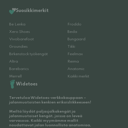
Suosikkimerkit
Be Lenka
Froddo
Xero Shoes
Beda
Vivobarefoot
Bungaard
Groundies
Tikki
Birkenstock työkengät
Feelmax
Altra
Reima
Barebarics
Anatomic
Merrell
Kaikki merkit
Widetoes
Tervetuloa Widetoes-verkkokauppaan –
jalanmuotoisten kenkien erikoisliikkeeseen!
Meiltä löydät paljasjalkakengät ja
jalanmuotoiset kengät, joissa on leveä
varvasosa. Kaikki myymämme mallit
noudattavat jalan luonnollista anatomiaa,