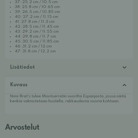
37: 25.2 cm / 10.5 cm
38: 25.8 cm / 10.65 cm
39: 26.5 cm / 10.85 cm
40: 27.2 cm / 11.15 cm
41: 27.8 cm / 11.3 cm
42: 28.5 cm / 11.45 cm
43: 29.2 cm / 11.55 cm
44: 29.8 cm / 11.7 cm
45: 30.5 cm / 11.85 cm
46: 31.2 cm / 12 cm
47: 31.8 cm / 12.2 cm
Lisätiedot
Kuvaus
Nimi Rrat's tulee Montserratin vuorilta Espanjasta, jossa näitä
kenkiä valmistetaan huolella, rakkaudesta vuoria kohtaan.
Arvostelut