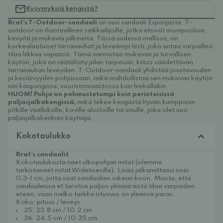
Kysymyksiä kengistä?
Rrat's T-Outdoor-sandaali
on uusi sandaali Espanjasta. T-
outdoor on ihanteellinen seikkailijoille, jotka etsivät monipuolisia,
kevyitä ja mukavia jalkineita. Tässä uudessa mallissa, on
korkealaatuiset tarranauhat ja leveämpi lesti, joka antaa varpaillesi
tilaa liikkua vapaasti. Tämä varmistaa mukavan ja turvallisen
käytön, joka on räätälöity jalan tarpeisiin, kiitos säädettävän
tarranauhan leveyden. T-Outdoor-sandaali yhdistää joustavuuden
ja kestävyyden pohjassaan, mikä mahdollistaa sen mukavan käytön
niin kaupungissa, vuoristomaastossa kuin hiekallakin.
HUOM! Pohja on pehmustetumpi kuin perinteisissä
paljasjalkakengissä,
mikä tekee kengästä hyvän kumppanin
pitkille vaelluksille, koville alustoille tai sinulle, joka olet uusi
paljasjalkakenkien käyttäjä.
Kokotaulukko
Rrat's sandaalit
Kokotaulukosta näet ulkopohjan mitat (olemme
tarkistaneet mitat Widetoesilla). Lisää jalkamittaasi noin
0,3-1 cm, jotta saat sandaalien oikean koon. Muista, että
sandaaleissa et tarvitse paljon ylimääräistä tilaa varpaiden
eteen, vaan melko tarkka istuvuus on yleensä paras.
Koko: pituus / leveys
35: 23.8 cm / 10.2 cm
36: 24.5 cm / 10.35 cm