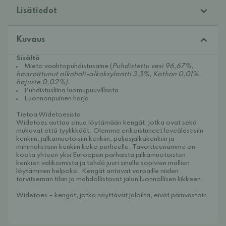
Lisätiedot
Kuvaus
Sisältö
Mieto vaahtopuhdistusaine (
Puhdistettu vesi 96,67%,
haaroittunut alkoholi-alkoksylaatti 3,3%, Kathon 0,01%,
hajuste 0,02%).
Puhdistusliina luomupuuvillasta
Luonnonpuinen harja
Tietoa Widetoesista
Widetoes auttaa sinua löytämään kengät, jotka ovat sekä
mukavat että tyylikkäät. Olemme erikoistuneet leveälestisiin
kenkiin, jalkamuotoisiin kenkiin, paljasjalkakenkiin ja
minimalistisiin kenkiin koko perheelle. Tavoitteenamme on
koota yhteen yksi Euroopan parhaista jalkamuotoisten
kenkien valikoimista ja tehdä juuri sinulle sopivien mallien
löytäminen helpoksi. Kengät antavat varpaille niiden
tarvitseman tilan ja mahdollistavat jalan luonnollisen liikkeen.
Widetoes – kengät, jotka näyttävät jaloilta, eivät päinvastoin.