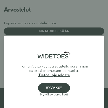
Arvostelut
Kirjaudu sisään ja arvostele tuote.
KIRJAUDU SISÄÄN
Arvostelut (0)
Tuotteella ei ole vielä yhtään
arvostelua.
Kirjaudu sisään ja arvostele tuote.
Tämä sivusto käyttää evästeitä paremman
asiakaskokemuksen luomiseksi.
Tietosuojaseloste
HYVÄKSY
Hyväksy pakolliset