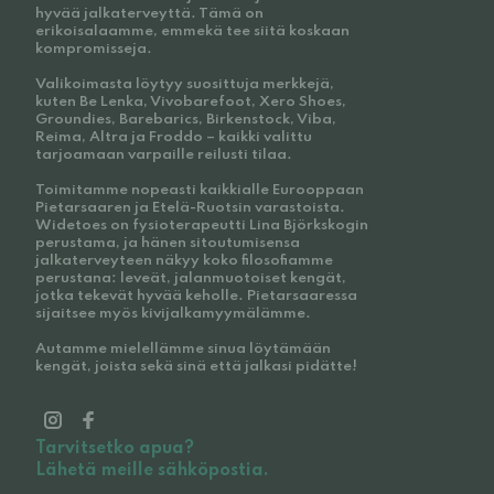
hyvää jalkaterveyttä. Tämä on
erikoisalaamme, emmekä tee siitä koskaan
kompromisseja.
Valikoimasta löytyy suosittuja merkkejä,
kuten Be Lenka, Vivobarefoot, Xero Shoes,
Groundies, Barebarics, Birkenstock, Viba,
Reima, Altra ja Froddo – kaikki valittu
tarjoamaan varpaille reilusti tilaa.
Toimitamme nopeasti kaikkialle Eurooppaan
Pietarsaaren ja Etelä-Ruotsin varastoista.
Widetoes on fysioterapeutti Lina Björkskogin
perustama, ja hänen sitoutumisensa
jalkaterveyteen näkyy koko filosofiamme
perustana: leveät, jalanmuotoiset kengät,
jotka tekevät hyvää keholle. Pietarsaaressa
sijaitsee myös kivijalkamyymälämme.
Autamme mielellämme sinua löytämään
kengät, joista sekä sinä että jalkasi pidätte!
Tarvitsetko apua?
Lähetä meille sähköpostia.