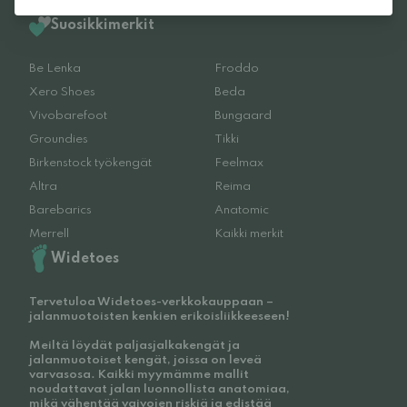
Suosikkimerkit
Be Lenka
Froddo
Xero Shoes
Beda
Vivobarefoot
Bungaard
Groundies
Tikki
Birkenstock työkengät
Feelmax
Altra
Reima
Barebarics
Anatomic
Merrell
Kaikki merkit
Widetoes
Tervetuloa Widetoes-verkkokauppaan –
jalanmuotoisten kenkien erikoisliikkeeseen!
Meiltä löydät paljasjalkakengät ja
jalanmuotoiset kengät, joissa on leveä
varvasosa. Kaikki myymämme mallit
noudattavat jalan luonnollista anatomiaa,
mikä vähentää vaivojen riskiä ja edistää