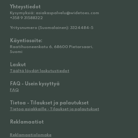
Yhteystiedot
Kysymyksiä: asiakaspalvelu@widetoes.com
+358 9 31588322
Yritysnumero (Suomalainen): 3324484-5
Käyntiosoite:
Raatihuoneenkatu 6, 68600 Pietarsaari,
Suomi
Laskut
Täältä löydät laskutustiedot
FAQ - Usein kysyttyä
FAQ
Tietoa - Tilaukset ja palautukset
Tietoa asiakkaille - Tilaukset ja palautukset
Reklamaatiot
Reklamaatiolomake