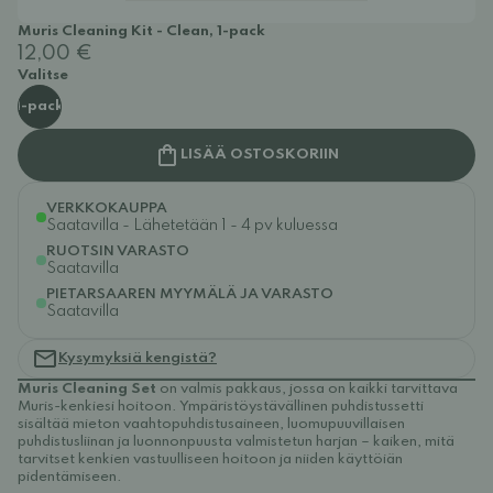
Muris Cleaning Kit - Clean, 1-pack
12,00 €
Valitse
1-pack
LISÄÄ OSTOSKORIIN
VERKKOKAUPPA
Saatavilla - Lähetetään 1 - 4 pv kuluessa
RUOTSIN VARASTO
Saatavilla
PIETARSAAREN MYYMÄLÄ JA VARASTO
Saatavilla
Kysymyksiä kengistä?
Muris Cleaning Set
on valmis pakkaus, jossa on kaikki tarvittava
Muris-kenkiesi hoitoon. Ympäristöystävällinen puhdistussetti
sisältää mieton vaahtopuhdistusaineen, luomupuuvillaisen
puhdistusliinan ja luonnonpuusta valmistetun harjan – kaiken, mitä
tarvitset kenkien vastuulliseen hoitoon ja niiden käyttöiän
pidentämiseen.