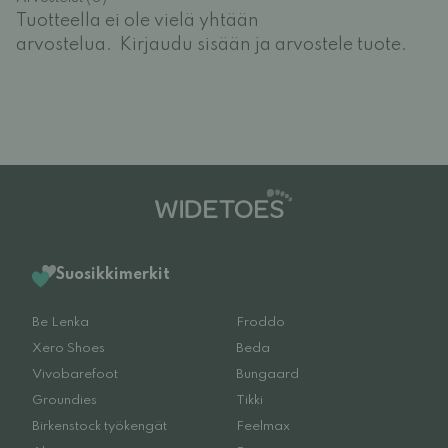
Tuotteella ei ole vielä yhtään
arvostelua.
Kirjaudu sisään ja arvostele tuote.
Suosikkimerkit
Be Lenka
Froddo
Xero Shoes
Beda
Vivobarefoot
Bungaard
Groundies
Tikki
Birkenstock työkengät
Feelmax