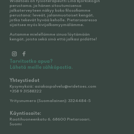
Widetoes on fysioterapeutti Lina Björkskogin
perustama, ja hänen sitoutumisensa
jalkaterveyteen näkyy koko filosofiamme
perustana: leveät, jalanmuotoiset kengät,
jotka tekevät hyvää keholle. Pietarsaaressa
sijaitsee myös kivijalkamyymälämme.
Autamme mielellämme sinua löytämään
kengät, joista sekä sinä että jalkasi pidätte!
Tarvitsetko apua?
Lähetä meille sähköpostia.
Yhteystiedot
Kysymyksiä: asiakaspalvelu@widetoes.com
+358 9 31588322
Yritysnumero (Suomalainen): 3324484-5
Käyntiosoite:
Raatihuoneenkatu 6, 68600 Pietarsaari,
Suomi