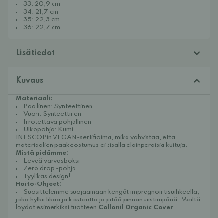
33: 20,9 cm
34: 21,7 cm
35: 22,3 cm
36: 22,7 cm
Lisätiedot
Kuvaus
Materiaali:
Päällinen: Synteettinen
Vuori: Synteettinen
Irrotettava pohjallinen
Ulkopohja: Kumi
INESCOPin VEGAN-sertifioima, mikä vahvistaa, että
materiaalien pääkoostumus ei sisällä eläinperäisiä kuituja.
Mistä pidämme:
Leveä varvasboksi
Zero drop -pohja
Tyylikäs design!
Hoito-Ohjeet:
Suosittelemme suojaamaan kengät
impregnointisuihkeella
,
joka hylkii likaa ja kosteutta ja pitää pinnan siistimpänä. Meiltä
löydät esimerkiksi tuotteen
Collonil Organic Cover
.