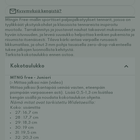
Kysymyksiä kengistä?
Mtngin Free-mallin sporttiset paljasjalkatyyliset tennarit, joissa on
tyylikkäät yksityiskohdat ja klassisista tennareista inspiroitu
muotoilu. Tarrakiinnitys ja joustavat nauhat takaavat mukavuuden ja
hyvän istuvuuden, ja leveä suuaukko helpottaa kenkien pukemista ja
riisumista itsenäisesti. Tilava kärki antaa varpaille runsaasti
liikkumatilaa, ja ohut 3 mm pohja tasaisella zero-drop-rakenteella
tukee jalkojen luonnollista kehitystä.
Tarkista kokotaulukko ennen ostoa.
Kokotaulukko
MTNG free - Juniori
▷ Mittaa jalkasi näin (video)
Mittaa jalkasi (kantapää seinää vasten, eteenpäin
pisimpään varpaaseen asti). Lisää 0,5-1,3 cm lisätilaa
kengän sisällä ja noudata kokotaulukon ohjeita.
Nämä mitat ovat tarkistettu Widetoesilla:
Koko: sisämitta
27: 16,7 cm
28 : 17,7 cm
29: 18,3 cm
30: 19 cm
31: 19,5 cm
32: 20,3 cm