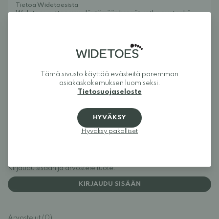
Tietoa Widetoesista
Widetoes auttaa sinua löytämään kengät, jotka ovat sekä
mukavat että tyylikkäät. Olemme erikoistuneet leveälestisiin
kenkiin, jalkamuotoisiin kenkiin, paljasjalkakenkiin ja
minimalistisiin kenkiin koko perheelle. Tavoitteenamme on
koota yhteen yksi Euroopan parhaista jalkamuotoisten
kenkien valikoimista ja tehdä juuri sinulle sopivien mallien
löytäminen helpoksi. Kengät antavat varpaille niiden
tarvitseman tilan ja mahdollistavat jalan luonnollisen liikkeen.
Tämä sivusto käyttää evästeitä paremman
asiakaskokemuksen luomiseksi.
Widetoes – kengät, jotka näyttävät jaloilta, eivät päinvastoin.
Tietosuojaseloste
HYVÄKSY
Hyväksy pakolliset
Arvostelut
Kirjaudu sisään ja arvostele tuote.
KIRJAUDU SISÄÄN
Arvostelut (0)