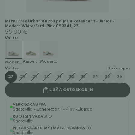
MTNG Free Urban 48953 paljasjalkatennarit - Junior -
Modern White/Ferdi Pink C59341, 27
55,00 €
Valitse
Amber Off White/ Modern White C59343
Modern White/Losfo Kakhy C59340
Modern White/Ferdi Pink C59341
Valitse
Koko-opas
27
28
29
30
31
32
33
34
35
36
LISÄÄ OSTOSKORIIN
VERKKOKAUPPA
Saatavilla - Lähetetään 1 - 4 pv kuluessa
RUOTSIN VARASTO
Saatavilla
PIETARSAAREN MYYMÄLÄ JA VARASTO
Saatavilla