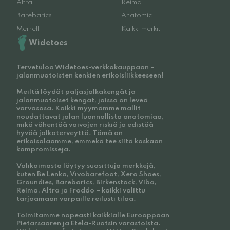
Altra
Reima
Barebarics
Anatomic
Merrell
Kaikki merkit
Widetoes
Tervetuloa Widetoes-verkkokauppaan –
jalanmuotoisten kenkien erikoisliikkeeseen!
Meiltä löydät paljasjalkakengät ja
jalanmuotoiset kengät, joissa on leveä
varvasosa. Kaikki myymämme mallit
noudattavat jalan luonnollista anatomiaa,
mikä vähentää vaivojen riskiä ja edistää
hyvää jalkaterveyttä. Tämä on
erikoisalaamme, emmekä tee siitä koskaan
kompromisseja.
Valikoimasta löytyy suosittuja merkkejä,
kuten Be Lenka, Vivobarefoot, Xero Shoes,
Groundies, Barebarics, Birkenstock, Viba,
Reima, Altra ja Froddo – kaikki valittu
tarjoamaan varpaille reilusti tilaa.
Toimitamme nopeasti kaikkialle Eurooppaan
Pietarsaaren ja Etelä-Ruotsin varastoista.