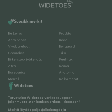
Suosikkimerkit
Be Lenka
Froddo
Xero Shoes
Beda
Vivobarefoot
Bungaard
Groundies
Tikki
Birkenstock työkengät
Feelmax
Altra
Reima
Barebarics
Anatomic
Merrell
Kaikki merkit
Widetoes
Tervetuloa Widetoes-verkkokauppaan –
jalanmuotoisten kenkien erikoisliikkeeseen!
Meiltä löydät paljasjalkakengät ja