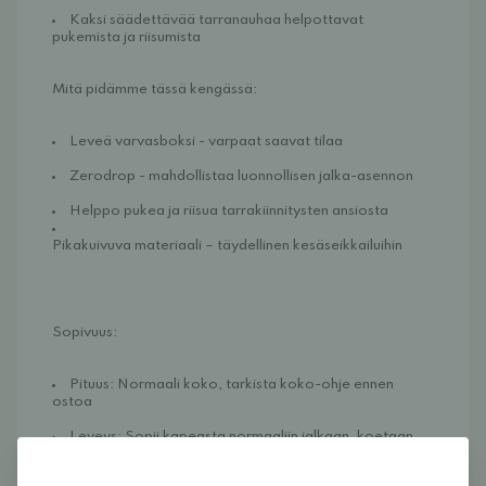
Kaksi säädettävää tarranauhaa helpottavat 
pukemista ja riisumista
Mitä pidämme tässä kengässä:
Leveä varvasboksi - varpaat saavat tilaa
Zerodrop - mahdollistaa luonnollisen jalka-asennon
Helppo pukea ja riisua tarrakiinnitysten ansiosta
Pikakuivuva materiaali
 – täydellinen kesäseikkailuihin
Sopivuus:
Pituus: Normaali koko, tarkista koko-ohje ennen 
ostoa
Leveys: Sopii kapeasta normaaliin jalkaan, koetaan 
melko kapeaksi malliksi.