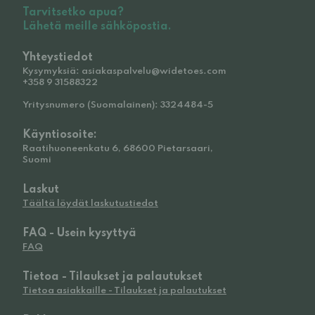
Tarvitsetko apua?
Lähetä meille sähköpostia.
Yhteystiedot
Kysymyksiä: asiakaspalvelu@widetoes.com
+358 9 31588322
Yritysnumero (Suomalainen): 3324484-5
Käyntiosoite:
Raatihuoneenkatu 6, 68600 Pietarsaari,
Suomi
Laskut
Täältä löydät laskutustiedot
FAQ - Usein kysyttyä
FAQ
Tietoa - Tilaukset ja palautukset
Tietoa asiakkaille - Tilaukset ja palautukset