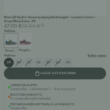
Merrell Hydro Quest paljasjalkakengät - Lasten/Junior -
Grey/Blue/Lime, 29
47,00 €
59,00 €
Valitse
Purple/Pink
Grey/Blue/Lime
Valitse
Koko-opas
29
30
31
32
33
34
35
LISÄÄ OSTOSKORIIN
VERKKOKAUPPA
Saatavilla - Lähetetään 1 - 4 pv kuluessa
RUOTSIN VARASTO
Ei saatavilla tällä hetkellä
PIETARSAAREN MYYMÄLÄ JA VARASTO
Saatavilla