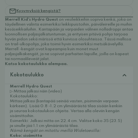
Kysymyksiä kengistä?
Merrell Kid's Hydro Quest
on vesileikkeihin sopiva kenkä, joka on
täydellinen valinta esimerkiksi leikkipuistoihin, päiväleireille ja muihin
kesäseikkailuihin. Kantapään ja varpaiden välinen nolladroppi antaa
luonnollisen paljasjalkatuntuman, ja erityisen pitävä pohja tarjoaa
hyvän pidon sekä märissä että kuivissa olosuhteissa. Tässä mallissa
on trail-ulkopohja, joka toimii hyvin esimerkiksi metsäkävelyillä.
Merrell -kengät ovat kapeampia kuin monet muut
paljasjalkakengät, ja ne sopivat parhaiten lapsille, joilla on kapeat
tai normaalileveät jalat.
Katso kokotaulukko alempaa.
Kokotaulukko
Merrell Hydro Quest
▷ Mittaa jalkasi näin (video)
Kokotaulukko:
Mittaa jalkasi (kantapää seinää vasten, pisimmän varpaan
kärkeen). Lisää 0.8 -1.2 cm ylimääräistä tilaa sisään kenkiin
ja seuraa kokotaulukon ohjeita. Vertaa alla oleviin kengän
sisämittoihin.
Esimerkki: Jalkasi mitta on 22.4 cm. Valitse koko 35 (23.5)
ja sinulle jää 1.1 cm ylimääräistä tilaa.
Nämä kengät on mitattu meillä Widetoesilla:
Koko: sisämitta