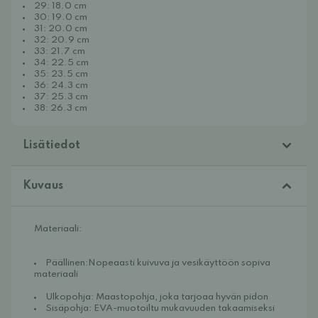
29: 18.0 cm
30: 19.0 cm
31: 20.0 cm
32: 20.9 cm
33: 21.7 cm
34: 22.5 cm
35: 23.5 cm
36: 24.3 cm
37: 25.3 cm
38: 26.3 cm
Lisätiedot
Kuvaus
Materiaali:
Päällinen:Nopeaasti kuivuva ja vesikäyttöön sopiva 
materiaali
Ulkopohja: Maastopohja, joka tarjoaa hyvän pidon
Sisäpohja:
 EVA-muotoiltu mukavuuden takaamiseksi