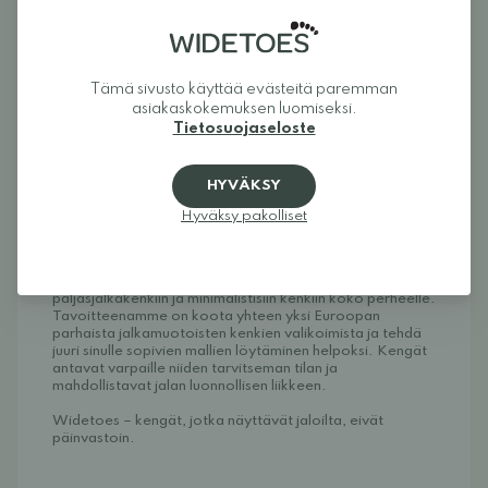
Tilavuus: Sopii matalasta normaaliin jalkaan - voi sopia 
myös korkeammalle jalkaholville säädettävän 
nauhoituksen ansiosta
Tämä sivusto käyttää evästeitä paremman
Käsittele kenkiä säännöllisesti suojaavalla suihkeella 
suojataksesi kenkiä likaa vastaan. 
Esim. tämä Collonilin 
asiakaskokemuksen luomiseksi.
suihke.
Tietosuojaseloste
VINKKI: Saadaksesi enemmän paljjasjalkatuntumaa, voit 
käyttää kenkiä ilman pohjallisia, tämä antaa myös hieman 
HYVÄKSY
enemmän leveyttä kenkiin.
Hyväksy pakolliset
Tietoa Widetoesista
Widetoes auttaa sinua löytämään kengät, jotka ovat 
sekä mukavat että tyylikkäät. Olemme erikoistuneet 
leveälestisiin kenkiin, jalkamuotoisiin kenkiin, 
paljasjalkakenkiin ja minimalistisiin kenkiin koko perheelle. 
Tavoitteenamme on koota yhteen yksi Euroopan 
parhaista jalkamuotoisten kenkien valikoimista ja tehdä 
juuri sinulle sopivien mallien löytäminen helpoksi. Kengät 
antavat varpaille niiden tarvitseman tilan ja 
mahdollistavat jalan luonnollisen liikkeen.
Widetoes – kengät, jotka näyttävät jaloilta, eivät 
päinvastoin.