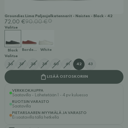
Groundies Lima Paljasjalkatennarit - Naisten - Black - 42
72,00 €
90,00 €
Valitse
Bordeaux
White
Black
Valitse
36
37
38
39
40
41
42
43
LISÄÄ OSTOSKORIIN
VERKKOKAUPPA
Saatavilla - Lähetetään 1 - 4 pv kuluessa
RUOTSIN VARASTO
Saatavilla
PIETARSAAREN MYYMÄLÄ JA VARASTO
Ei saatavilla tällä hetkellä