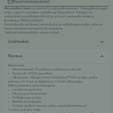
Kysymyksiä kengistä?
Groundies Lima
on odotettu paljasjalkatennari! Paljasjalkakengät
jotka sopivat useimpiin tyyleihin ja tilaisuuksiin. Kengät on
valmistettu puuvillatekstiilistä ja ne ovat saatavilla väreissä
Bordeaux, White ja Black.
Groundiesilla on leveä varvasboksi ja nolladropin pohja, joka on
täysin tasainen kantapäästä varpaisiin.
Tarkista kokotaulukko ennen ostoa.
Lisätiedot
Kuvaus
Materiaali:
Ulomateriaali: Puuvillasta valmistettu tekstiili
Sisäpuoli: 100% puuvillaa
Ulkopohja: Alkuperäinen TrueSense® GS1-pohja, jonka
paksuus on 3 mm pohjalevy ja 3,9 mm ulkopohja
Miksi pidämme näistä kengistä:
Leveä varvasboksi
Ohut ja joustava pohja
Nolladroppi-pohja
Matala kenkäpaino
Erittäin tyylikäs tennari, joka sopii kaiken kanssa!
Sovitus ja koko-ohje: