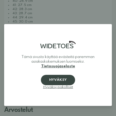
40: 26.9 cm
41: 27.5 cm
42: 28.3 cm
43: 28.7 cm
44: 29.4 cm
45: 30.0 cm
46: 30.6 cm
47: 31.2 cm
48: 31.8 cm
Tietoa Widetoesista
Widetoes auttaa sinua löytämään kengät, jotka ovat sekä
mukavat että tyylikkäät. Olemme erikoistuneet leveälestisiin
kenkiin, jalkamuotoisiin kenkiin, paljasjalkakenkiin ja
Tämä sivusto käyttää evästeitä paremman
minimalistisiin kenkiin koko perheelle. Tavoitteenamme on
asiakaskokemuksen luomiseksi.
koota yhteen yksi Euroopan parhaista jalkamuotoisten
Tietosuojaseloste
kenkien valikoimista ja tehdä juuri sinulle sopivien mallien
löytäminen helpoksi. Kengät antavat varpaille niiden
tarvitseman tilan ja mahdollistavat jalan luonnollisen liikkeen.
HYVÄKSY
Widetoes – kengät, jotka näyttävät jaloilta, eivät päinvastoin.
Hyväksy pakolliset
Arvostelut