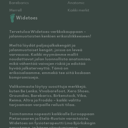
Barebarics
Anatomic
Merrell
Kaikki merkit
Widetoes
Tervetuloa Widetoes-verkkokauppaan –
jalanmuotoisten kenkien erikoisliikkeeseen!
Meiltä löydät paljasjalkakengät ja
jalanmuotoiset kengät, joissa on leveä
varvasosa. Kaikki myymämme mallit
noudattavat jalan luonnollista anatomiaa,
mikä vähentää vaivojen riskiä ja edistää
hyvää jalkaterveyttä. Tämä on
erikoisalaamme, emmekä tee siitä koskaan
kompromisseja.
Valikoimasta löytyy suosittuja merkkejä,
kuten Be Lenka, Vivobarefoot, Xero Shoes,
Groundies, Barebarics, Birkenstock, Viba,
Reima, Altra ja Froddo – kaikki valittu
tarjoamaan varpaille reilusti tilaa.
Toimitamme nopeasti kaikkialle Eurooppaan
Pietarsaaren ja Etelä-Ruotsin varastoista.
Widetoes on fysioterapeutti Lina Björkskogin
perustama, ja hänen sitoutumisensa