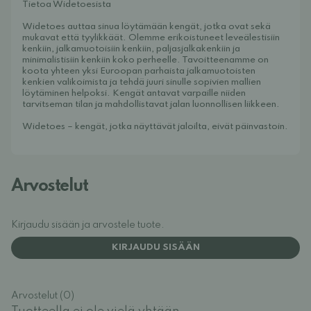
Tietoa Widetoesista
Widetoes auttaa sinua löytämään kengät, jotka ovat sekä
mukavat että tyylikkäät. Olemme erikoistuneet leveälestisiin
kenkiin, jalkamuotoisiin kenkiin, paljasjalkakenkiin ja
minimalistisiin kenkiin koko perheelle. Tavoitteenamme on
koota yhteen yksi Euroopan parhaista jalkamuotoisten
kenkien valikoimista ja tehdä juuri sinulle sopivien mallien
löytäminen helpoksi. Kengät antavat varpaille niiden
tarvitseman tilan ja mahdollistavat jalan luonnollisen liikkeen.
Widetoes – kengät, jotka näyttävät jaloilta, eivät päinvastoin.
Arvostelut
Kirjaudu sisään ja arvostele tuote.
KIRJAUDU SISÄÄN
Arvostelut (0)