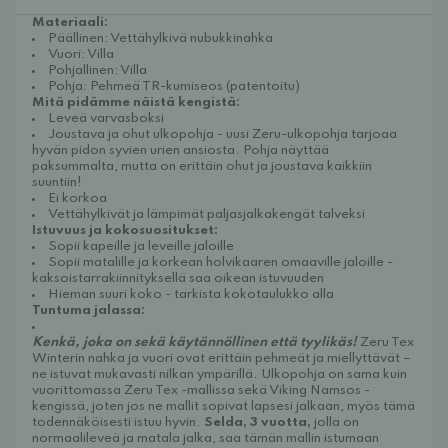
Materiaali:
Päällinen: Vettähylkivä nubukkinahka
Vuori: Villa
Pohjallinen: Villa
Pohja: Pehmeä TR-kumiseos (patentoitu)
Mitä pidämme näistä kengistä:
Leveä varvasboksi
Joustava ja ohut ulkopohja - uusi Zeru-ulkopohja tarjoaa
hyvän pidon syvien urien ansiosta. Pohja näyttää
paksummalta, mutta on erittäin ohut ja joustava kaikkiin
suuntiin!
Ei korkoa
Vettähylkivät ja lämpimät paljasjalkakengät talveksi
Istuvuus ja kokosuositukset:
Sopii kapeille ja leveille jaloille
Sopii matalille ja korkean holvikaaren omaaville jaloille -
kaksoistarrakiinnityksellä saa oikean istuvuuden
Hieman suuri koko - tarkista kokotaulukko alla
Tuntuma jalassa:
Kenkä, joka on sekä käytännöllinen että tyylikäs!
Zeru Tex
Winterin nahka ja vuori ovat erittäin pehmeät ja miellyttävät –
ne istuvat mukavasti nilkan ympärillä. Ulkopohja on sama kuin
vuorittomassa Zeru Tex -mallissa sekä Viking Namsos -
kengissä, joten jos ne mallit sopivat lapsesi jalkaan, myös tämä
todennäköisesti istuu hyvin.
Selda, 3 vuotta,
jolla on
normaalileveä ja matala jalka, saa tämän mallin istumaan