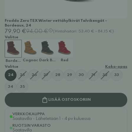
Froddo Zeru TEX Winter vettähylkivät Talvikengät -
Bordeaux, 24
79,90 €
94,00 €
(Hintahaitari: 53,40 € - 84,15 €)
Valitse
Cognac
Dark Blue
Red
Bordeaux
Valitse
Koko-opas
24
25
26
27
28
29
30
31
32
33
34
35
LISÄÄ OSTOSKORIIN
VERKKOKAUPPA
Saatavilla - Lähetetään 1 - 4 pv kuluessa
RUOTSIN VARASTO
Saatavilla