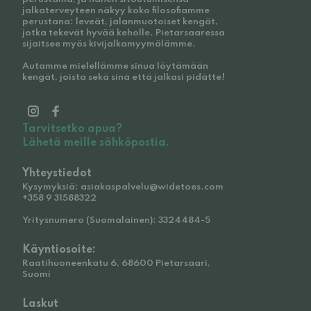
jalkaterveyteen näkyy koko filosofiamme
perustana: leveät, jalanmuotoiset kengät,
jotka tekevät hyvää keholle. Pietarsaaressa
sijaitsee myös kivijalkamyymälämme.
Autamme mielellämme sinua löytämään
kengät, joista sekä sinä että jalkasi pidätte!
Tarvitsetko apua?
Lähetä meille sähköpostia.
Yhteystiedot
Kysymyksiä: asiakaspalvelu@widetoes.com
+358 9 31588322
Yritysnumero (Suomalainen): 3324484-5
Käyntiosoite:
Raatihuoneenkatu 6, 68600 Pietarsaari,
Suomi
Laskut