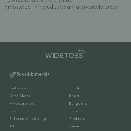
Tuotteella ei ole vielä yhtään
arvostelua.
Kirjaudu sisään ja arvostele tuote.
Suosikkimerkit
Be Lenka
Froddo
Xero Shoes
Beda
Vivobarefoot
Bungaard
Groundies
Tikki
Birkenstock työkengät
Feelmax
Altra
Reima