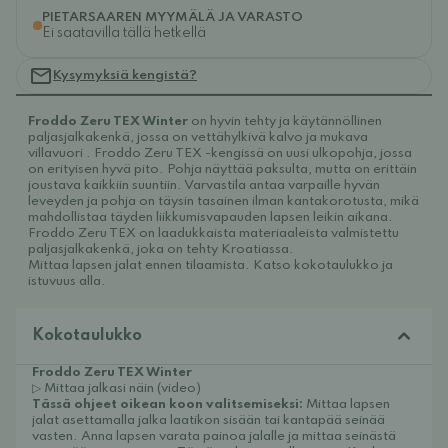
PIETARSAAREN MYYMÄLÄ JA VARASTO
Ei saatavilla tällä hetkellä
Kysymyksiä kengistä?
Froddo Zeru TEX Winter
 on hyvin tehty ja käytännöllinen 
paljasjalkakenkä, jossa on vettähylkivä kalvo ja mukava 
villavuori . Froddo Zeru TEX -kengissä on uusi ulkopohja, jossa 
on erityisen hyvä pito. Pohja näyttää paksulta, mutta on erittäin 
joustava kaikkiin suuntiin. Varvastila antaa varpaille hyvän 
leveyden ja pohja on täysin tasainen ilman kantakorotusta, mikä 
mahdollistaa täyden liikkumisvapauden lapsen leikin aikana. 
Froddo Zeru TEX on laadukkaista materiaaleista valmistettu 
paljasjalkakenkä, joka on tehty Kroatiassa.
Mittaa lapsen jalat ennen tilaamista. Katso kokotaulukko ja 
istuvuus alla. 
Kokotaulukko
Froddo Zeru TEX Winter
▷ Mittaa jalkasi näin (video)
Tässä ohjeet oikean koon valitsemiseksi:
Mittaa lapsen
jalat asettamalla jalka laatikon sisään tai kantapää seinää
vasten. Anna lapsen varata painoa jalalle ja mittaa seinästä