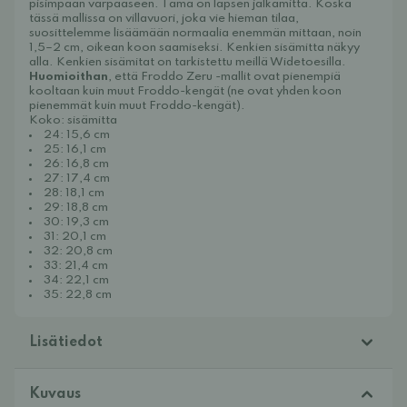
pisimpään varpaaseen. Tämä on lapsen jalkamitta. Koska
tässä mallissa on villavuori, joka vie hieman tilaa,
suosittelemme lisäämään normaalia enemmän mittaan, noin
1,5–2 cm, oikean koon saamiseksi. Kenkien sisämitta näkyy
alla. Kenkien sisämitat on tarkistettu meillä Widetoesilla.
Huomioithan
, että Froddo Zeru -mallit ovat pienempiä
kooltaan kuin muut Froddo-kengät (ne ovat yhden koon
pienemmät kuin muut Froddo-kengät).
Koko: sisämitta
24: 15,6 cm
25: 16,1 cm
26: 16,8 cm
27: 17,4 cm
28: 18,1 cm
29: 18,8 cm
30: 19,3 cm
31: 20,1 cm
32: 20,8 cm
33: 21,4 cm
34: 22,1 cm
35: 22,8 cm
Lisätiedot
Kuvaus