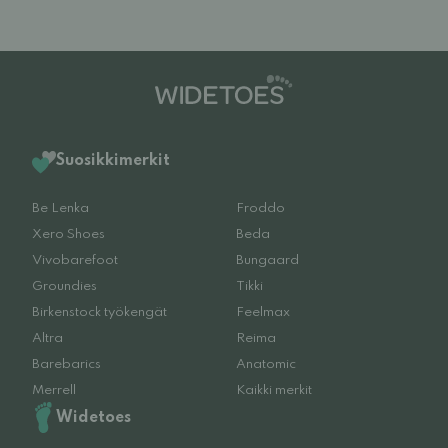
Suosikkimerkit
Be Lenka
Froddo
Xero Shoes
Beda
Vivobarefoot
Bungaard
Groundies
Tikki
Birkenstock työkengät
Feelmax
Altra
Reima
Barebarics
Anatomic
Merrell
Kaikki merkit
Widetoes