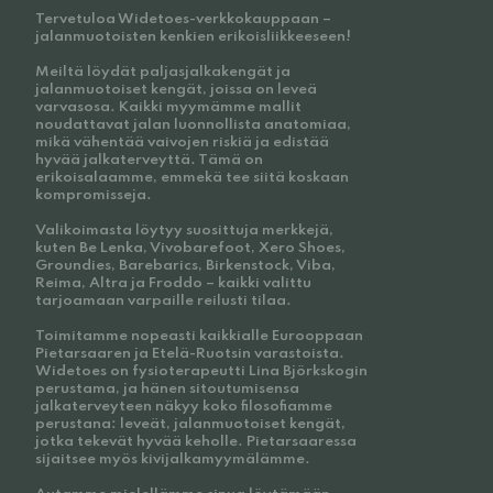
Tervetuloa Widetoes-verkkokauppaan –
jalanmuotoisten kenkien erikoisliikkeeseen!
Meiltä löydät paljasjalkakengät ja
jalanmuotoiset kengät, joissa on leveä
varvasosa. Kaikki myymämme mallit
noudattavat jalan luonnollista anatomiaa,
mikä vähentää vaivojen riskiä ja edistää
hyvää jalkaterveyttä. Tämä on
erikoisalaamme, emmekä tee siitä koskaan
kompromisseja.
Valikoimasta löytyy suosittuja merkkejä,
kuten Be Lenka, Vivobarefoot, Xero Shoes,
Groundies, Barebarics, Birkenstock, Viba,
Reima, Altra ja Froddo – kaikki valittu
tarjoamaan varpaille reilusti tilaa.
Toimitamme nopeasti kaikkialle Eurooppaan
Pietarsaaren ja Etelä-Ruotsin varastoista.
Widetoes on fysioterapeutti Lina Björkskogin
perustama, ja hänen sitoutumisensa
jalkaterveyteen näkyy koko filosofiamme
perustana: leveät, jalanmuotoiset kengät,
jotka tekevät hyvää keholle. Pietarsaaressa
sijaitsee myös kivijalkamyymälämme.