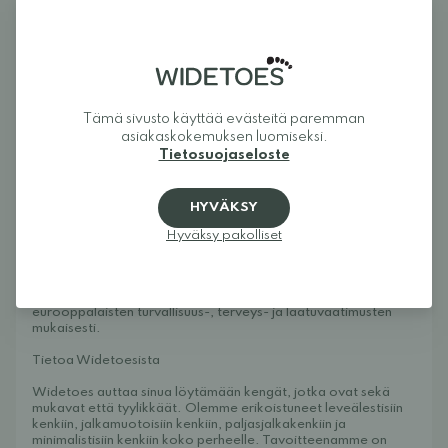
Sopii kapealle ja leveille jaloille
Sopii matalista normaalikorkeisiin jalkoihin – kaksi
tarrakiinnitystä oikean istuvuuden saamiseksi
Hieman suurempi koko – tarkista kokotaulukko alla.
Froddo TEX Spring
on suosittu paljasjalkakenkä, joka antaa
jalkojen liikkua luonnollisesti ilman rajoituksia. Leveä
varvasboksi antaa varpaille tilaa levittäytyä, ja joustava pohja
Tämä sivusto käyttää evästeitä paremman
edistää lihasten aktivoitumista sekä tarjoaa parhaat
asiakaskokemuksen luomiseksi.
mahdolliset edellytykset hyvään tasapainoon ja motoriikkaan
lapsen leikkiessä. Ulkopohja on uritettu ja tarjoaa hyvän pidon
Tietosuojaseloste
kaikenlaisilla pinnoilla. Lisäksi Froddo TEX Spring on
vettähylkivä kenkä, joka kestää leikkimistä ulkona
kaikenlaisessa säässä. Pitääkseen lämmön sisällä aina
HYVÄKSY
ensilumen tuloon asti voi lisätä
villa-pohjallisen
kenkään.
Hoito-ohjeet:
Pyyhi kostealla liinalla.
Hyväksy pakolliset
Suosittelemme
käsittelyä suihkeella
ennen kenkien
käyttöönottoa ja säännöllisesti myöhemmin, jotta kengät
säilyttävät vedenhylkivyysominaisuutensa.
Froddo-paljasjalkakengät valmistetaan Kroatiassa tiukkojen
eurooppalaisten turvallisuus-, terveys- ja laatuvaatimusten
mukaisesti.
Tietoa Widetoesista
Widetoes auttaa sinua löytämään kengät, jotka ovat sekä
mukavat että tyylikkäät. Olemme erikoistuneet leveälestisiin
kenkiin, jalkamuotoisiin kenkiin, paljasjalkakenkiin ja
minimalistisiin kenkiin koko perheelle. Tavoitteenamme on