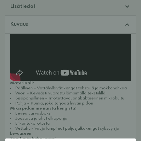
Lisätiedot
Kuvaus
Materiaali:
Päällinen – Vettähylkivät kengät tekstiiliä ja mokkanahkaa
Vuori – Keveästi vuorattu lämpimällä tekstiilillä
Sisäpohjallinen – Irrotettava, antibakteerinen mikrokuitu
Pohja – Kumia, joka tarjoaa hyvän pidon
Miksi pidämme näistä kengistä:
Leveä varvasboksi
Joustava ja ohut ulkopohja
Ei kantakorotusta
Vettähylkivät ja lämpimät paljasjalkakengät syksyyn ja
kevääseen
Sovitus ja koko-opas: