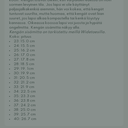
koon. Kengät istuvat oikein, kun varpaiden edessä on noin
sormen levyinen tila. Jos lapsi ei ole käyttänyt
paljasjalkakenkiä aiemmin, hän voi kokea, että kengät
tuntuvat suurilta, mutta huomaa, että kengät ovat liian
suuret, jos lapsi alkaa kompastella tai kenkä löystyy
kannassa. Oikeassa koossa lapsi voi juosta ja hypätä
ongelmitta. Kengän sisämitta näkyy alla.
Kengän sisämitta on tarkistettu meillä Widetoesilla.
Koko: pituus
23: 15.0 cm
24: 15.5 cm
25: 16.2 cm
26: 17.0 cm
27: 17.8 cm
28: 18.5 cm
29: 19. 1cm
30: 19.9 cm
31: 20.5 cm
32: 21.2 cm
33: 21.9 cm
34: 22.5 cm
35: 23.3 cm
36: 23.8 cm
37: 24.2 cm
38: 25.0 cm
39: 25.7 cm
40: 26.7 cm