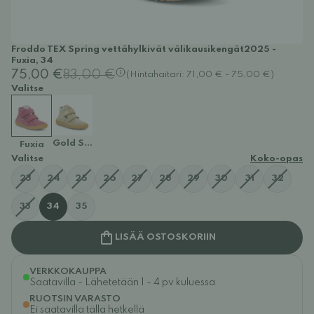
Froddo TEX Spring vettähylkivät välikausikengät2025 -
Fuxia, 34
75,00 €
83,00 €
(Hintahaitari: 71,00 € - 75,00 €)
Valitse
Gold Shine
Fuxia
Valitse
Koko-opas
23
24
25
26
27
28
29
30
31
32
33
34
35
LISÄÄ OSTOSKORIIN
VERKKOKAUPPA
Saatavilla - Lähetetään 1 - 4 pv kuluessa
RUOTSIN VARASTO
Ei saatavilla tällä hetkellä