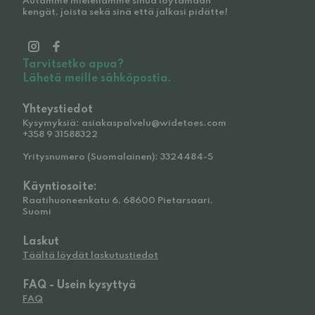
Autamme mielellämme sinua löytämään
kengät, joista sekä sinä että jalkasi pidätte!
Tarvitsetko apua?
Lähetä meille sähköpostia.
Yhteystiedot
Kysymyksiä: asiakaspalvelu@widetoes.com
+358 9 31588322
Yritysnumero (Suomalainen): 3324484-5
Käyntiosoite:
Raatihuoneenkatu 6, 68600 Pietarsaari,
Suomi
Laskut
Täältä löydät laskutustiedot
FAQ - Usein kysyttyä
FAQ