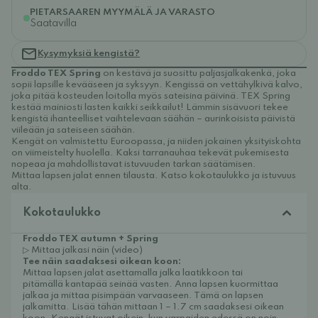
PIETARSAAREN MYYMÄLÄ JA VARASTO
Saatavilla
Kysymyksiä kengistä?
Froddo TEX
Spring
on kestävä ja suosittu paljasjalkakenkä, joka
sopii lapsille kevääseen ja syksyyn. Kengissä on vettähylkivä kalvo,
joka pitää kosteuden loitolla myös sateisina päivinä. TEX Spring
kestää mainiosti lasten kaikki seikkailut! Lämmin sisävuori tekee
kengistä ihanteelliset vaihtelevaan säähän – aurinkoisista päivistä
viileään ja sateiseen säähän.
Kengät on valmistettu Euroopassa, ja niiden jokainen yksityiskohta
on viimeistelty huolella. Kaksi tarranauhaa tekevät pukemisesta
nopeaa ja mahdollistavat istuvuuden tarkan säätämisen.
Mittaa lapsen jalat ennen tilausta. Katso kokotaulukko ja istuvuus
alta.
Kokotaulukko
Froddo TEX autumn + Spring
▷ Mittaa jalkasi näin (video)
Tee näin saadaksesi oikean koon:
Mittaa lapsen jalat asettamalla jalka laatikkoon tai
pitämällä kantapää seinää vasten. Anna lapsen kuormittaa
jalkaa ja mittaa pisimpään varvaaseen. Tämä on lapsen
jalkamitta. Lisää tähän mittaan 1 – 1.7 cm saadaksesi oikean