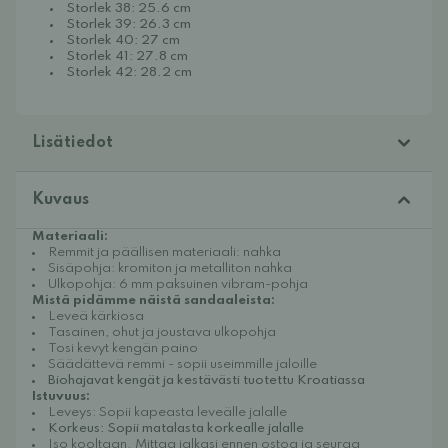
Storlek 38: 25.6 cm
Storlek 39: 26.3 cm
Storlek 40: 27 cm
Storlek 41: 27.8 cm
Storlek 42: 28.2 cm
Lisätiedot
Kuvaus
Materiaali:
Remmit ja päällisen materiaali: nahka
Sisäpohja: kromiton ja metalliton nahka
Ulkopohja: 6 mm paksuinen vibram-pohja
Mistä pidämme näistä sandaaleista:
Leveä kärkiosa
Tasainen, ohut ja joustava ulkopohja
Tosi kevyt kengän paino
Säädättevä remmi - sopii useimmille jaloille
Biohajavat kengät ja kestävästi tuotettu Kroatiassa
Istuvuus:
Leveys: Sopii kapeasta leveälle jalalle
Korkeus: Sopii matalasta korkealle jalalle
Iso kooltaan. Mittaa jalkasi ennen ostoa ja seuraa