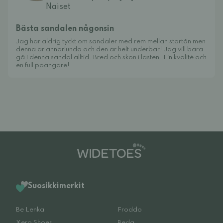
Naiset
Bästa sandalen någonsin
Jag har aldrig tyckt om sandaler med rem mellan stortån men
denna är annorlunda och den är helt underbar! Jag vill bara
gå i denna sandal alltid. Bred och skön i lästen. Fin kvalitè och
en full poängare!
Suosikkimerkit
Be Lenka
Froddo
Xero Shoes
Beda