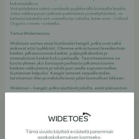
kokotaulukkoa
Voit puhdistaa nämä sandaalit pyyhkimällä kostealla liinalla.
Jotta nahka pysyisi pitkään pehmeänä ja miellyttävänä, on
tärkeää käsitellä sitä voiteella tai vahalla, kuten esim.
Collonil
Organic cream -voiteella.
Tietoa Widetoesista
Widetoes auttaa sinua löytämään kengät, jotka ovat sekä
mukavat että tyylikkäät. Olemme erikoistuneet leveälestisiin
kenkiin, jalkamuotoisiin kenkiin, paljasjalkakenkiin ja
minimalistisiin kenkiin koko perheelle. Tavoitteenamme on
koota yhteen yksi Euroopan parhaista jalkamuotoisten
kenkien valikoimista ja tehdä juuri sinulle sopivien mallien
löytäminen helpoksi. Kengät antavat varpaille niiden
tarvitseman tilan ja mahdollistavat jalan luonnollisen liikkeen.
Widetoes – kengät, jotka näyttävät jaloilta, eivät päinvastoin.
Arvostelut
Tämä sivusto käyttää evästeitä paremman
4
asiakaskokemuksen luomiseksi.