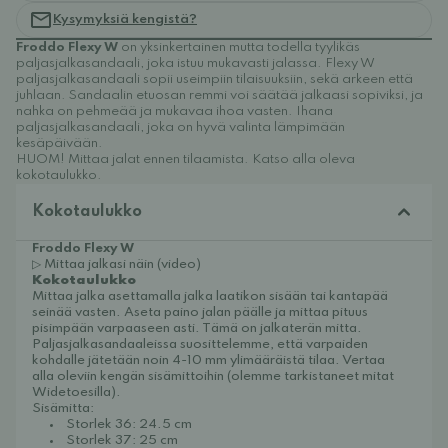
Kysymyksiä kengistä?
Froddo Flexy W
on yksinkertainen mutta todella tyylikäs
paljasjalkasandaali, joka istuu mukavasti jalassa. Flexy W
paljasjalkasandaali sopii useimpiin tilaisuuksiin, sekä arkeen että
juhlaan. Sandaalin etuosan remmi
voi säätää jalkaasi sopiviksi, ja
nahka on pehmeää ja mukavaa ihoa vasten. Ihana
paljasjalkasandaali, joka on hyvä valinta lämpimään
kesäpäivään.
HUOM! Mittaa jalat ennen tilaamista. Katso alla oleva
kokotaulukko.
Kokotaulukko
Froddo Flexy W
▷ Mittaa jalkasi näin (video)
Kokotaulukko
Mittaa jalka asettamalla jalka laatikon sisään tai kantapää
seinää vasten. Aseta paino jalan päälle ja mittaa pituus
pisimpään varpaaseen asti. Tämä on jalkaterän mitta.
Paljasjalkasandaaleissa suosittelemme, että varpaiden
kohdalle jätetään noin 4-10 mm ylimääräistä tilaa. Vertaa
alla oleviin kengän sisämittoihin (olemme tarkistaneet mitat
Widetoesilla).
Sisämitta:
Storlek 36: 24.5 cm
Storlek 37: 25 cm