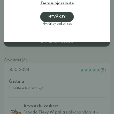
Tietosuojaseloste
HYVÄKSY
Hyväksy pakolliset
Kirjaudu sisään ja arvostele tuote.
KIRJAUDU SISÄÄN
Arvostelut (3)
18.10.2024
(5)
Kristina
Suosittele tuotetta
Arvostelu koskee:
Froddo Flexy W paljasjalkasandaalit –