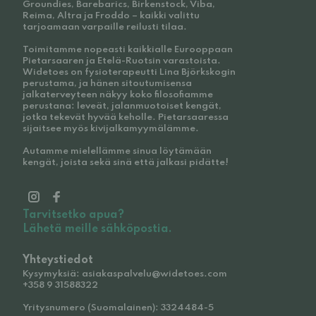
Groundies, Barebarics, Birkenstock, Viba,
Reima, Altra ja Froddo – kaikki valittu
tarjoamaan varpaille reilusti tilaa.
Toimitamme nopeasti kaikkialle Eurooppaan
Pietarsaaren ja Etelä-Ruotsin varastoista.
Widetoes on fysioterapeutti Lina Björkskogin
perustama, ja hänen sitoutumisensa
jalkaterveyteen näkyy koko filosofiamme
perustana: leveät, jalanmuotoiset kengät,
jotka tekevät hyvää keholle. Pietarsaaressa
sijaitsee myös kivijalkamyymälämme.
Autamme mielellämme sinua löytämään
kengät, joista sekä sinä että jalkasi pidätte!
Tarvitsetko apua?
Lähetä meille sähköpostia.
Yhteystiedot
Kysymyksiä: asiakaspalvelu@widetoes.com
+358 9 31588322
Yritysnumero (Suomalainen): 3324484-5