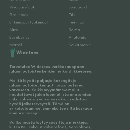
Vivobarefoot
Bungaard
Groundies
Tikki
Birkenstock työkengät
Feelmax
Altra
Reima
Barebarics
Anatomic
Merrell
Kaikki merkit
Widetoes
Tervetuloa Widetoes-verkkokauppaan –
jalanmuotoisten kenkien erikoisliikkeeseen!
Meiltä löydät paljasjalkakengät ja
jalanmuotoiset kengät, joissa on leveä
varvasosa. Kaikki myymämme mallit
noudattavat jalan luonnollista anatomiaa,
mikä vähentää vaivojen riskiä ja edistää
hyvää jalkaterveyttä. Tämä on
erikoisalaamme, emmekä tee siitä koskaan
kompromisseja.
Valikoimasta löytyy suosittuja merkkejä,
kuten Be Lenka, Vivobarefoot, Xero Shoes,