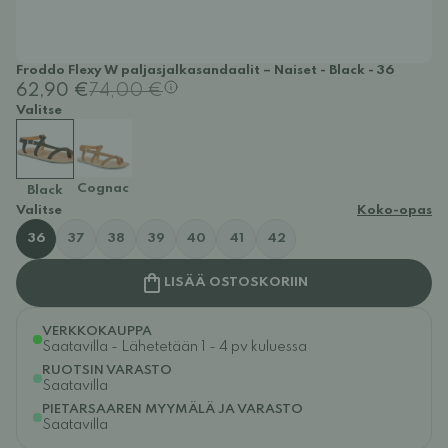
Froddo Flexy W paljasjalkasandaalit – Naiset - Black - 36
62,90 €
74,00 €
Valitse
Cognac
Black
Valitse
Koko-opas
36
37
38
39
40
41
42
LISÄÄ OSTOSKORIIN
VERKKOKAUPPA
Saatavilla - Lähetetään 1 - 4 pv kuluessa
RUOTSIN VARASTO
Saatavilla
PIETARSAAREN MYYMÄLÄ JA VARASTO
Saatavilla