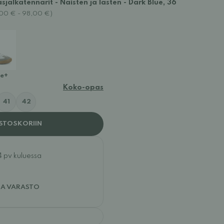
jalkatennarit - Naisten ja lasten - Dark Blue, 36
0,00 € - 98,00 €)
e+
Koko-opas
41
42
STOSKORIIN
4 pv kuluessa
JA VARASTO