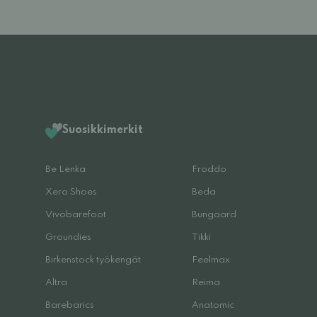
Suosikkimerkit
Be Lenka
Froddo
Xero Shoes
Beda
Vivobarefoot
Bungaard
Groundies
Tikki
Birkenstock työkengät
Feelmax
Altra
Reima
Barebarics
Anatomic