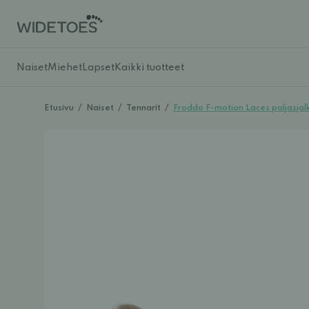
Naiset
Miehet
Lapset
Kaikki tuotteet
Etusivu
/
Naiset
/
Tennarit
/
Froddo F-motion Laces paljasjalk