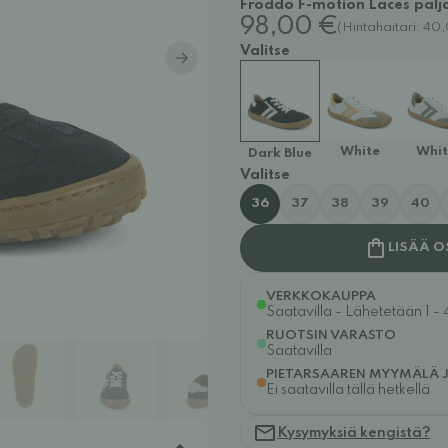
Froddo F-motion Laces paljas
98,00 €
(Hintahaitari: 4
Valitse
White
Whit
Dark Blue
Valitse
36
37
38
39
40
LISÄÄ O
VERKKOKAUPPA
Saatavilla - Lähetetään 1 - 
RUOTSIN VARASTO
Saatavilla
PIETARSAAREN MYYMÄLÄ 
Ei saatavilla tällä hetkellä
Kysymyksiä kengistä?