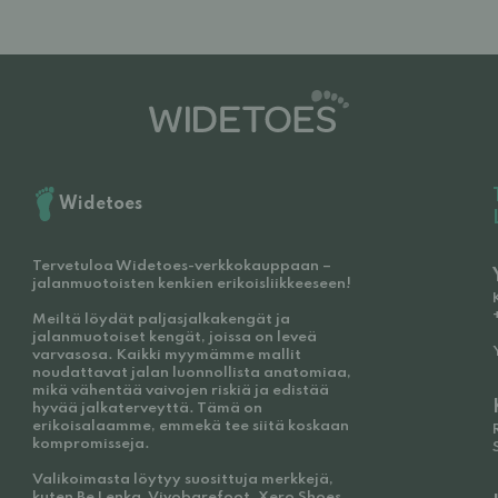
Widetoes
Tervetuloa Widetoes-verkkokauppaan –
jalanmuotoisten kenkien erikoisliikkeeseen!
Meiltä löydät paljasjalkakengät ja
jalanmuotoiset kengät, joissa on leveä
varvasosa. Kaikki myymämme mallit
noudattavat jalan luonnollista anatomiaa,
mikä vähentää vaivojen riskiä ja edistää
hyvää jalkaterveyttä. Tämä on
erikoisalaamme, emmekä tee siitä koskaan
kompromisseja.
Valikoimasta löytyy suosittuja merkkejä,
kuten Be Lenka, Vivobarefoot, Xero Shoes,