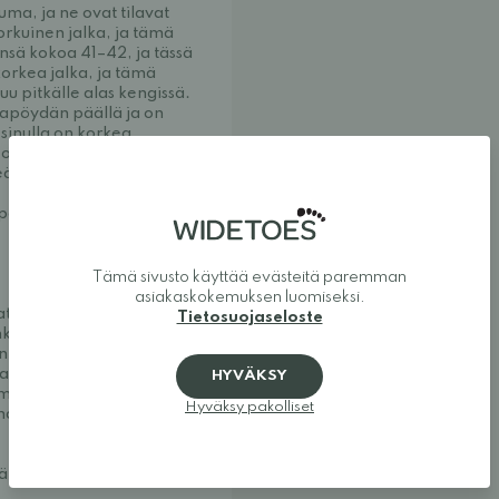
ma, ja ne ovat tilavat 
rkuinen jalka, ja tämä 
nsä kokoa 41–42, ja tässä 
korkea jalka, ja tämä 
uu pitkälle alas kengissä. 
apöydän päällä ja on 
sinulla on korkea 
a on leveä mutta melko 
eät, tämä malli on 
palaisten säädösten 
Tämä sivusto käyttää evästeitä paremman
asiakaskokemuksen luomiseksi.
t sekä mukavat että 
Tietosuojaseloste
iin, jalkamuotoisiin 
in koko perheelle. 
rhaista jalkamuotoisten 
HYVÄKSY
 mallien löytäminen 
Hyväksy pakolliset
n tilan ja 
päinvastoin.