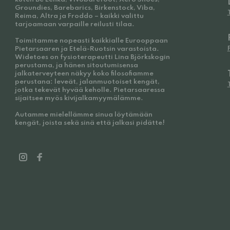
Groundies, Barebarics, Birkenstock, Viba,
Reima, Altra ja Froddo – kaikki valittu
tarjoamaan varpaille reilusti tilaa.
Toimitamme nopeasti kaikkialle Eurooppaan
Pietarsaaren ja Etelä-Ruotsin varastoista.
Widetoes on fysioterapeutti Lina Björkskogin
perustama, ja hänen sitoutumisensa
jalkaterveyteen näkyy koko filosofiamme
perustana: leveät, jalanmuotoiset kengät,
jotka tekevät hyvää keholle. Pietarsaaressa
sijaitsee myös kivijalkamyymälämme.
Autamme mielellämme sinua löytämään
kengät, joista sekä sinä että jalkasi pidätte!