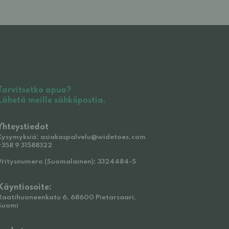
Tarvitsetko apua?
Lähetä meille sähköpostia.
Yhteystiedot
Kysymyksiä: asiakaspalvelu@widetoes.com
+358 9 31588322
Yritysnumero (Suomalainen): 3324484-5
Käyntiosoite:
Raatihuoneenkatu 6, 68600 Pietarsaari,
Suomi