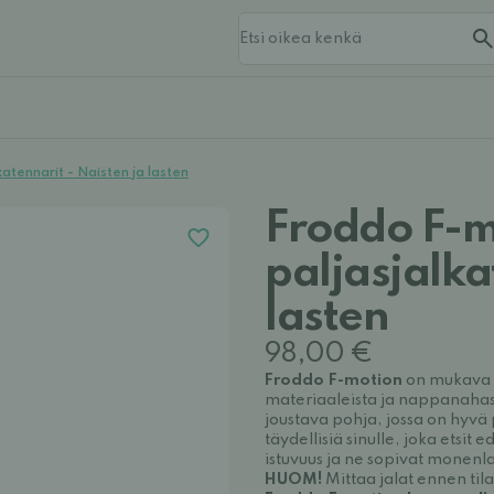
atennarit - Naisten ja lasten
Froddo F-m
paljasjalka
lasten
98,00 €
Froddo F-motion
on mukava p
materiaaleista ja nappanahas
joustava pohja, jossa on hyvä
täydellisiä sinulle, joka etsi
istuvuus ja ne sopivat monenla
HUOM!
Mittaa jalat ennen til