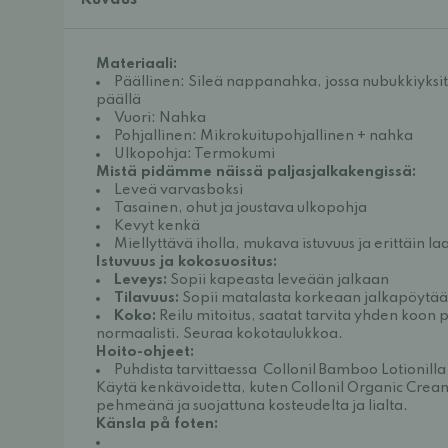
Kuvaus
Materiaali:
Päällinen: Sileä nappanahka, jossa nubukkiyksit
päällä
Vuori: Nahka
Pohjallinen: Mikrokuitupohjallinen + nahka
Ulkopohja: Termokumi
Mistä pidämme näissä paljasjalkakengissä:
Leveä varvasboksi
Tasainen, ohut ja joustava ulkopohja
Kevyt kenkä
Miellyttävä iholla, mukava istuvuus ja erittäin l
Istuvuus ja kokosuositus:
Leveys:
 Sopii kapeasta leveään jalkaan
Tilavuus:
 Sopii matalasta korkeaan jalkapöytä
Koko:
 Reilu mitoitus, saatat tarvita yhden koon
normaalisti. Seuraa kokotaulukkoa.
Hoito-ohjeet:
Puhdista tarvittaessa  
Collonil Bamboo Lotionilla
Käytä kenkävoidetta, kuten 
Collonil Organic Crea
pehmeänä ja suojattuna kosteudelta ja lialta.
Känsla på foten: