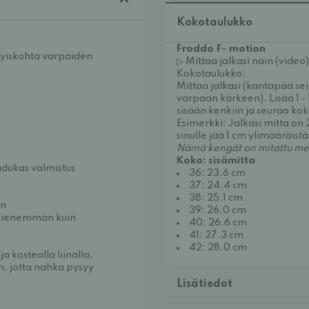
Kokotaulukko
Froddo F- motion
yiskohta varpaiden 
▷ Mittaa jalkasi näin (video)
Kokotaulukko:
Mittaa jalkasi (kantapää s
varpaan kärkeen). Lisää 1 - 
sisään kenkiin ja seuraa ko
Esimerkki: Jalkasi mitta on 
sinulle jää 1 cm ylimääräistä 
Nämä kengät on mitattu mei
Koko: sisämitta
aadukas valmistus
36: 23.6 cm
37: 24.4 cm
38: 25.1 cm
än
39: 26.0 cm
 pienemmän kuin 
40: 26.6 cm
41: 27.3 cm
42: 28.0 cm
 ja kostealla liinalla. 
m
, jotta nahka pysyy 
Lisätiedot