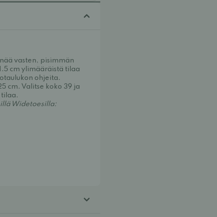
einää vasten, pisimmän
1.5 cm ylimääräistä tilaa
kotaulukon ohjeita.
25 cm. Valitse koko 39 ja
tilaa.
llä Widetoesilla: