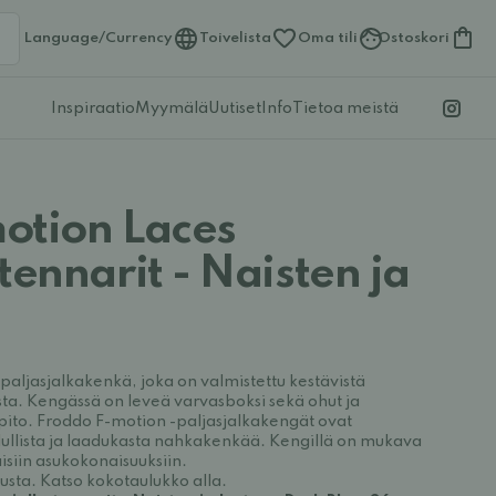
Language/Currency
Toivelista
Oma tili
Ostoskori
Inspiraatio
Myymälä
Uutiset
Info
Tietoa meistä
otion Laces
tennarit - Naisten ja
aljasjalkakenkä, joka on valmistettu kestävistä
ta. Kengässä on leveä varvasboksi sekä ohut ja
 pito. Froddo F-motion -paljasjalkakengät ovat
t edullista ja laadukasta nahkakenkää. Kengillä on mukava
isiin asukokonaisuuksiin.
austa. Katso kokotaulukko alla.