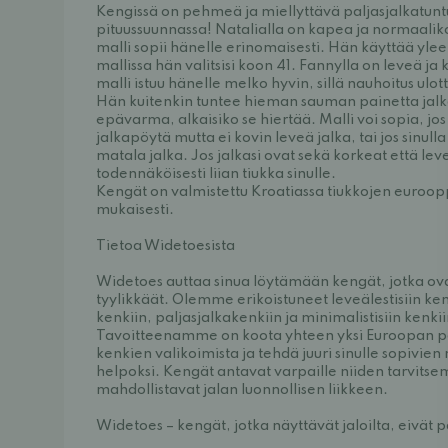
Kengissä on pehmeä ja miellyttävä paljasjalkatuntu
pituussuunnassa! Natalialla on kapea ja normaaliko
malli sopii hänelle erinomaisesti. Hän käyttää ylee
mallissa hän valitsisi koon 41. Fannylla on leveä ja 
malli istuu hänelle melko hyvin, sillä nauhoitus ulott
Hän kuitenkin tuntee hieman sauman painetta jalk
epävarma, alkaisiko se hiertää. Malli voi sopia, jos 
jalkapöytä mutta ei kovin leveä jalka, tai jos sinull
matala jalka. Jos jalkasi ovat sekä korkeat että lev
todennäköisesti liian tiukka sinulle.
Kengät on valmistettu Kroatiassa tiukkojen euroop
mukaisesti.
Tietoa Widetoesista
Widetoes auttaa sinua löytämään kengät, jotka ova
tyylikkäät. Olemme erikoistuneet leveälestisiin kenk
kenkiin, paljasjalkakenkiin ja minimalistisiin kenki
Tavoitteenamme on koota yhteen yksi Euroopan pa
kenkien valikoimista ja tehdä juuri sinulle sopivien
helpoksi. Kengät antavat varpaille niiden tarvitsema
mahdollistavat jalan luonnollisen liikkeen.
Widetoes – kengät, jotka näyttävät jaloilta, eivät 