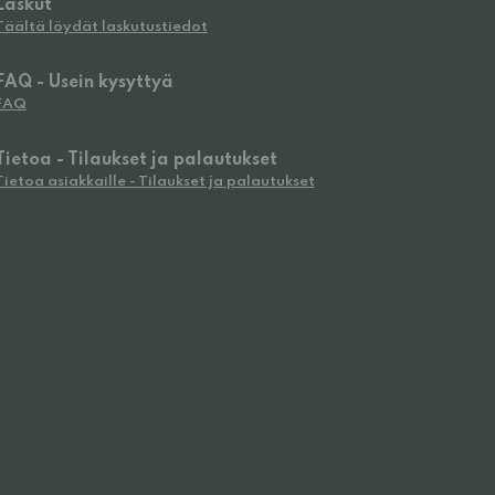
Laskut
Täältä löydät laskutustiedot
FAQ - Usein kysyttyä
FAQ
Tietoa - Tilaukset ja palautukset
Tietoa asiakkaille - Tilaukset ja palautukset