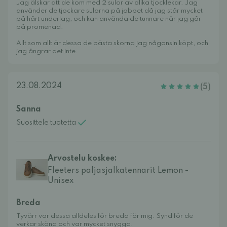
Jag älskar att de kom med 2 sulor av olika tjocklekar. Jag
använder de tjockare sulorna på jobbet då jag står mycket
på hårt underlag, och kan använda de tunnare när jag går
på promenad.
Allt som allt är dessa de bästa skorna jag någonsin köpt, och
jag ångrar det inte.
23.08.2024
(5)
Sanna
Suosittele tuotetta
Arvostelu koskee:
Fleeters paljasjalkatennarit Lemon -
Unisex
Breda
Tyvärr var dessa alldeles för breda för mig. Synd för de
verkar sköna och var mycket snygga.