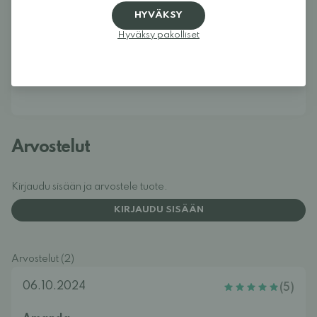
minimalistisiin kenkiin koko perheelle. Tavoitteenamme on 
HYVÄKSY
koota yhteen yksi Euroopan parhaista jalkamuotoisten 
kenkien valikoimista ja tehdä juuri sinulle sopivien mallien 
Hyväksy pakolliset
löytäminen helpoksi. Kengät antavat varpaille niiden 
tarvitseman tilan ja mahdollistavat jalan luonnollisen liikkeen.
Widetoes – kengät, jotka näyttävät jaloilta, eivät päinvastoin.
Arvostelut
Kirjaudu sisään ja arvostele tuote.
KIRJAUDU SISÄÄN
Arvostelut (2)
06.10.2024
(5)