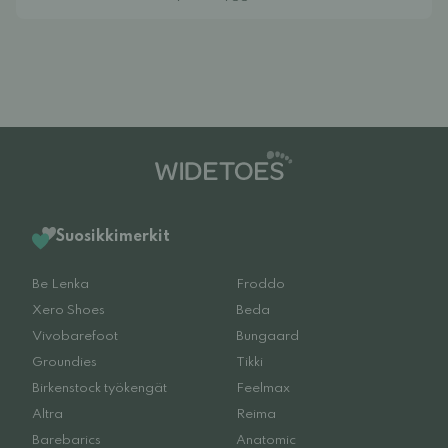
Suosikkimerkit
Be Lenka
Froddo
Xero Shoes
Beda
Vivobarefoot
Bungaard
Groundies
Tikki
Birkenstock työkengät
Feelmax
Altra
Reima
Barebarics
Anatomic