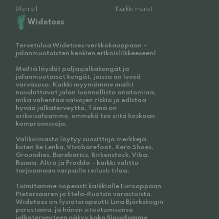
Merrell
Kaikki merkit
Widetoes
Tervetuloa Widetoes-verkkokauppaan –
jalanmuotoisten kenkien erikoisliikkeeseen!
Meiltä löydät paljasjalkakengät ja
jalanmuotoiset kengät, joissa on leveä
varvasosa. Kaikki myymämme mallit
noudattavat jalan luonnollista anatomiaa,
mikä vähentää vaivojen riskiä ja edistää
hyvää jalkaterveyttä. Tämä on
erikoisalaamme, emmekä tee siitä koskaan
kompromisseja.
Valikoimasta löytyy suosittuja merkkejä,
kuten Be Lenka, Vivobarefoot, Xero Shoes,
Groundies, Barebarics, Birkenstock, Viba,
Reima, Altra ja Froddo – kaikki valittu
tarjoamaan varpaille reilusti tilaa.
Toimitamme nopeasti kaikkialle Eurooppaan
Pietarsaaren ja Etelä-Ruotsin varastoista.
Widetoes on fysioterapeutti Lina Björkskogin
perustama, ja hänen sitoutumisensa
jalkaterveyteen näkyy koko filosofiamme