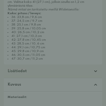
cm. Valitse koko 41 (27,1 cm), jolloin sinulla on 1,2 cm 
ylimääräistä tilaa.
Nämä mitat on tarkistettu meillä Widetoesilla:
Koko: pituus / leveys:
36: 23,8 cm / 9,6 cm
37: 24,5 cm / 9,7 cm
38: 25,1 cm / 9,8 cm
39: 25,8 cm / 10,05 cm
40: 26,5 cm / 10,2 cm
41: 27,1 cm / 10,3 cm
42: 27,8 cm / 10,45 cm
43: 28,5 cm / 10, 6 cm
44: 29,1 cm / 10,75 cm
45: 29,8 cm / 10,9 cm
46: 30,5 cm / 11,05 cm
47: 30,7 cm / 11,2 cm
Lisätiedot
Kuvaus
Materiaalit: