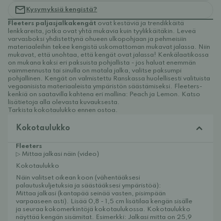
Kysymyksiä kengistä?
Fleeters paljasjalkakengät
ovat kestäviä ja trendikkäitä
lenkkareita, jotka ovat yhtä mukavia kuin tyylikkäitäkin. Leveä
varvasboksi yhdistettynä ohueen ulkopohjaan ja pehmeisiin
materiaaleihin tekee kengistä uskomattoman mukavat jalassa. Niin
mukavat, että unohtaa, että kengät ovat jalassa! Kenkälaatikossa
on mukana kaksi eri paksuista pohjallista - jos haluat enemmän
vaimmennusta tai sinulla on matala jalka, valitse paksumpi
pohjallinen. Kengät on valmistettu Ranskassa huolellisesti valituista
vegaanisista materiaaleista ympäristön säästämiseksi. Fleeters-
kenkiä on saatavilla kahtena eri mallina: Peach ja Lemon. Katso
lisätietoja alla olevasta kuvauksesta.
Tarkista kokotaulukko ennen ostoa.
Kokotaulukko
Fleeters
▷ Mittaa jalkasi näin (video)
Kokotaulukko
Näin valitset oikean koon (vähentääksesi 
palautuskuljetuksia ja säästääksesi ympäristöä):
Mittaa jalkasi (kantapää seinää vasten, pisimpään 
varpaaseen asti). Lisää 0,8 - 1,5 cm lisätilaa kengän sisälle 
ja seuraa kokomerkintöjä kokotaulukossa. Kokotaulukko 
näyttää kengän sisämitat. Esimerkki: Jalkasi mitta on 25,9 