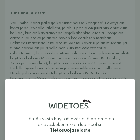
Tuntuma jalassa:
Vau, mikä ihana paljasjalkatunne näissä kengissä! Leveys on 
hyvä jopa leveälle jalalleni, ja ohut pohja on juuri niin ohut kuin 
haluaa, kun on käyttänyt paljasjalkakenkiä vuosia. Pohja on 
erittäin joustava ja antaa hyvän kosketuksen maahan. 
Pehmeät materiaalit muotoutuvat mukavasti jalan mukaan, ja 
tunne näissä on juuri sellainen kuin me Widetoesilla 
rakastamme; kuin ei olisi mitään jaloissa. Lina, joka normaalisti 
käyttää kokoa 37 useimmissa merkeissä (esim. Be Lenka, 
Xero ja Groundies), käyttää näissä kokoa 36, ja ne istuvat 
todella hyvin hänen leveään ja normaalikorkeaan jalkaansa. 
Heidi, joka normaalisti käyttää kokoa 39 Be Lenka-, 
Groundies- ja Vivo-lenkkareissa, voi myös käyttää kokoa 39 
näissä kengissä, ja ne istuvat täydellisesti hänen leveään ja 
korkeaan jalkaansa. Paksumman pohjallisen kanssa kengät 
ovat liian tiukat hänelle, mutta ohuemmalla pohjallisella ne 
istuvat hyvin. Olen käyttänyt näitä kenkiä nyt monta kuukautta 
ja niistä tuli nopeasti suosikkini - erittäin mukavat lenkkarit, 
jotka ovat uskomattoman mukavat jalassa ja joita ei edes 
huomaa käyttävänsä!
Tämä sivusto käyttää evästeitä paremman
Tietoa Widetoesista
asiakaskokemuksen luomiseksi.
Widetoes auttaa sinua löytämään kengät, jotka ovat sekä 
Tietosuojaseloste
mukavat että tyylikkäät. Olemme erikoistuneet leveälestisiin 
kenkiin, jalkamuotoisiin kenkiin, paljasjalkakenkiin ja 