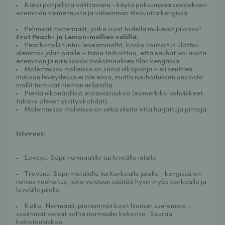
Kaksi pohjallista valittavana - käytä paksumpaa saadaksesi 
enemmän vaimennusta ja vähemmän tilavuutta kengissä
Pehmeät materiaalit, jotka ovat todella mukavat jaloissa!
Erot Peach- ja Lemon-mallien välillä:
Peach-malli tuntuu leveämmältä, koska nauhoitus ulottuu 
alemmas jalan päälle – tämä tarkoittaa, että nauhat voi avata 
enemmän ja näin saada maksimaalisen tilan kengässä.
Molemmissa malleissa on sama ulkopohja – eli senttien 
mukaan leveydessä ei ole eroa, mutta nauhoituksen ansiosta 
mallit tuntuvat hieman erilaisilta.
Pieniä ulkonäöllisiä eroavaisuuksia (esimerkiksi vahvikkeet, 
takana olevat yksityiskohdat).
Molemmissa malleissa on sekä sileitä että harjattuja pintoja.
Istuvuus:
Leveys: Sopii normaalille tai leveälle jalalle
Tilavuus: Sopii matalalle tai korkealle jalalle - kengissä on 
runsas nauhoitus, joka voidaan säätää hyvin myös korkealle ja 
leveälle jalalle
Koko: Normaali, pienemmät koot hieman suurempia - 
useimmat voivat valita normaalin kokonsa. Seuraa 
kokotaulukkoa.