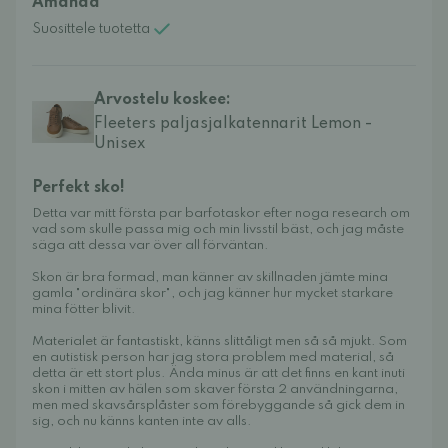
Amanda
Suosittele tuotetta
Arvostelu koskee:
Fleeters paljasjalkatennarit Lemon -
Unisex
Perfekt sko!
Detta var mitt första par barfotaskor efter noga research om
vad som skulle passa mig och min livsstil bäst, och jag måste
säga att dessa var över all förväntan.
Skon är bra formad, man känner av skillnaden jämte mina
gamla "ordinära skor", och jag känner hur mycket starkare
mina fötter blivit.
Materialet är fantastiskt, känns slittåligt men så så mjukt. Som
en autistisk person har jag stora problem med material, så
detta är ett stort plus. Ända minus är att det finns en kant inuti
skon i mitten av hälen som skaver första 2 användningarna,
men med skavsårsplåster som förebyggande så gick dem in
sig, och nu känns kanten inte av alls.