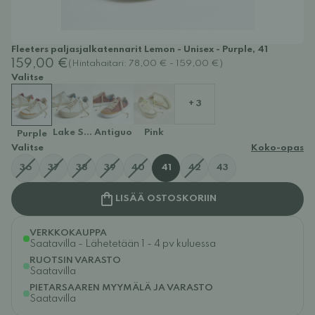
Fleeters paljasjalkatennarit Lemon - Unisex - Purple, 41
159,00 €
(Hintahaitari: 78,00 € - 159,00 €)
Valitse
+ 3
Lake Stream
Antiguo
Pink
Purple
Valitse
Koko-opas
36
37
38
39
40
41
42
43
LISÄÄ OSTOSKORIIN
VERKKOKAUPPA
Saatavilla - Lähetetään 1 - 4 pv kuluessa
RUOTSIN VARASTO
Saatavilla
PIETARSAAREN MYYMÄLÄ JA VARASTO
Saatavilla