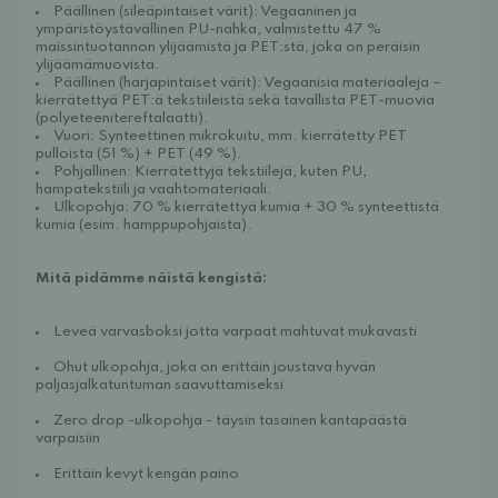
Päällinen (sileäpintaiset värit):
 Vegaaninen ja 
ympäristöystävällinen PU-nahka, valmistettu 47 % 
maissintuotannon ylijäämistä ja PET:stä, joka on peräisin 
ylijäämämuovista.
Päällinen (harjapintaiset värit):
 Vegaanisia materiaaleja – 
kierrätettyä PET:ä tekstiileistä sekä tavallista PET-muovia 
(polyeteenitereftalaatti).
Vuori:
 Synteettinen mikrokuitu, mm. kierrätetty PET 
pulloista (51 %) + PET (49 %).
Pohjallinen:
 Kierrätettyjä tekstiilejä, kuten PU, 
hampatekstiili ja vaahtomateriaali.
Ulkopohja:
 70 % kierrätettyä kumia + 30 % synteettistä 
kumia (esim. hamppupohjaista).
Mitä pidämme näistä kengistä:
Leveä varvasboksi jotta varpaat mahtuvat mukavasti
Ohut ulkopohja, joka on erittäin joustava hyvän 
paljasjalkatuntuman saavuttamiseksi
Zero drop -ulkopohja - täysin tasainen kantapäästä 
varpaisiin
Erittäin kevyt kengän paino