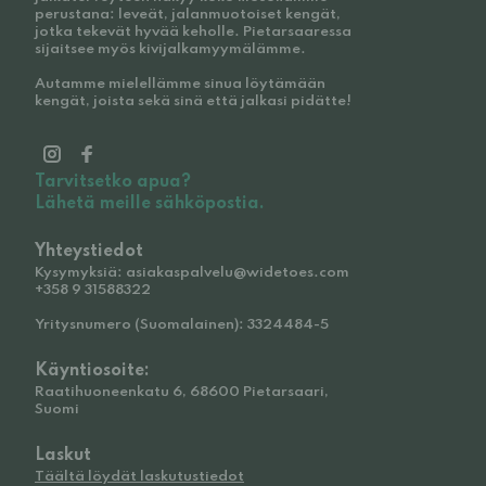
perustana: leveät, jalanmuotoiset kengät,
jotka tekevät hyvää keholle. Pietarsaaressa
sijaitsee myös kivijalkamyymälämme.
Autamme mielellämme sinua löytämään
kengät, joista sekä sinä että jalkasi pidätte!
Tarvitsetko apua?
Lähetä meille sähköpostia.
Yhteystiedot
Kysymyksiä: asiakaspalvelu@widetoes.com
+358 9 31588322
Yritysnumero (Suomalainen): 3324484-5
Käyntiosoite:
Raatihuoneenkatu 6, 68600 Pietarsaari,
Suomi
Laskut
Täältä löydät laskutustiedot