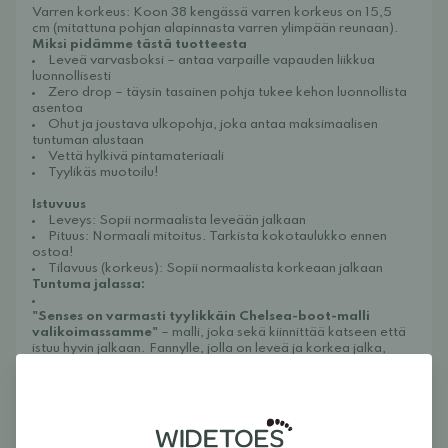
V
arren korkeus:
Koon 38 kengässä varren korkeus on
15,5
cm
(mitattuna pohjan alapinnasta varren ylimpään reunaan).
Miksi pidämme tästä tuotteesta
Leveä varvasboksi
– antaa varpaille vapauden liikkua
luonnollisesti
Zero drop
– täysin tasainen pohja tukee kehon luonnollista
asentoa
Ohut ja joustava ulkopohja
, joka antaa maksimaalisen
tuntuman alustaan
V
että hylkivä pintamateriaali
Ty
ylikäs muotoilu!
Istuvuus
Leveys: Sopii normaalista leveään jalkaan
Pituus: Normaali mitoitus. Tarkista kokotaulukko ennen
ostoa!
Tilavuus (korkeus): Sopii normaalista korkeaan jalkaan
Tuntuma jalassa:
"Senses on varmasti tyylikkäin Chelsea-boot-malli
valikoimassamme"
– malli, joka sekä kiinnittää katseen että
istuu hyvin jalkaan. Fannylle, jolla on leveä ja korkea jalka,
istuvuus toimii erinomaisesti ja hän kokee ne olevan
true to
size
. Kengät on helppo pukea jalkaan ja ne asettuvat
tukevasti ilman jäykkyyden tunnetta. Koska kengissä ei ole
vuorta, suosittelemme jättämään hieman tilaa villapohjalliselle
kylmempinä päivinä – se lisää sekä lämpöä että pehmeyttä
jalkaan.