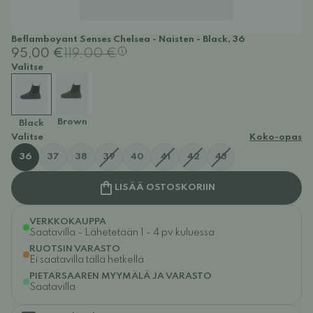
Beflamboyant Senses Chelsea - Naisten - Black, 36
95,00 €
119,00 €
Valitse
Brown
Black
Valitse
Koko-opas
36
37
38
39
40
41
42
43
LISÄÄ OSTOSKORIIN
VERKKOKAUPPA
Saatavilla - Lähetetään 1 - 4 pv kuluessa
RUOTSIN VARASTO
Ei saatavilla tällä hetkellä
PIETARSAAREN MYYMÄLÄ JA VARASTO
Saatavilla