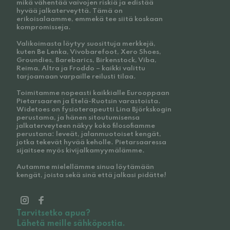
mikä vähentää vaivojen riskiä ja edistää
hyvää jalkaterveyttä. Tämä on
erikoisalaamme, emmekä tee siitä koskaan
kompromisseja.
Valikoimasta löytyy suosittuja merkkejä,
kuten Be Lenka, Vivobarefoot, Xero Shoes,
Groundies, Barebarics, Birkenstock, Viba,
Reima, Altra ja Froddo – kaikki valittu
tarjoamaan varpaille reilusti tilaa.
Toimitamme nopeasti kaikkialle Eurooppaan
Pietarsaaren ja Etelä-Ruotsin varastoista.
Widetoes on fysioterapeutti Lina Björkskogin
perustama, ja hänen sitoutumisensa
jalkaterveyteen näkyy koko filosofiamme
perustana: leveät, jalanmuotoiset kengät,
jotka tekevät hyvää keholle. Pietarsaaressa
sijaitsee myös kivijalkamyymälämme.
Autamme mielellämme sinua löytämään
kengät, joista sekä sinä että jalkasi pidätte!
Tarvitsetko apua?
Lähetä meille sähköpostia.