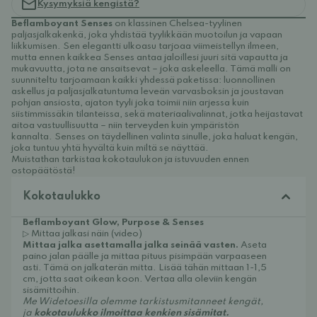
Kysymyksiä kengistä?
Beflamboyant Senses
on klassinen Chelsea-tyylinen
paljasjalkakenkä, joka yhdistää tyylikkään muotoilun ja vapaan
liikkumisen.
Sen elegantti ulkoasu tarjoaa viimeistellyn ilmeen,
mutta ennen kaikkea Senses antaa jaloillesi juuri sitä vapautta ja
mukavuutta, jota ne ansaitsevat – joka askeleella. Tämä malli on
suunniteltu tarjoamaan kaikki yhdessä paketissa: luonnollinen
askellus ja paljasjalkatuntuma leveän varvasboksin ja joustavan
pohjan ansiosta, ajaton tyyli joka toimii niin arjessa kuin
siistimmissäkin tilanteissa, sekä materiaalivalinnat, jotka heijastavat
aitoa vastuullisuutta – niin terveyden kuin ympäristön
kannalta.
Senses on täydellinen valinta sinulle, joka haluat kengän,
joka tuntuu yhtä hyvältä kuin miltä se näyttää.
Muistathan tarkistaa kokotaulukon ja istuvuuden ennen
ostopäätöstä!
Kokotaulukko
Beflamboyant Glow, Purpose & Senses
▷ Mittaa jalkasi näin (video)
Mittaa jalka asettamalla jalka seinää vasten.
Aseta
paino jalan päälle ja mittaa pituus pisimpään varpaaseen
asti. Tämä on jalkaterän mitta. Lisää tähän mittaan 1-1,5
cm, jotta saat oikean koon. Vertaa alla oleviin kengän
sisämittoihin.
Me Widetoesilla olemme tarkistusmitanneet kengät,
ja
kokotaulukko ilmoittaa kenkien sisämitat.