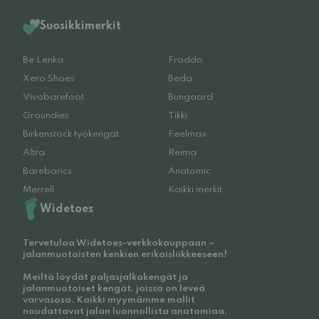
Suosikkimerkit
Be Lenka
Froddo
Xero Shoes
Beda
Vivobarefoot
Bungaard
Groundies
Tikki
Birkenstock työkengät
Feelmax
Altra
Reima
Barebarics
Anatomic
Merrell
Kaikki merkit
Widetoes
Tervetuloa Widetoes-verkkokauppaan –
jalanmuotoisten kenkien erikoisliikkeeseen!
Meiltä löydät paljasjalkakengät ja
jalanmuotoiset kengät, joissa on leveä
varvasosa. Kaikki myymämme mallit
noudattavat jalan luonnollista anatomiaa,