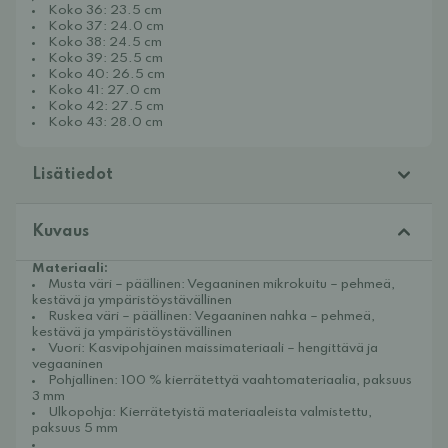
Koko 36: 23.5 cm
Koko 37: 24.0 cm
Koko 38: 24.5 cm
Koko 39: 25.5 cm
Koko 40: 26.5 cm
Koko 41: 27.0 cm
Koko 42: 27.5 cm
Koko 43: 28.0 cm
Lisätiedot
Kuvaus
Materiaali:
Musta väri – päällinen:
Vegaaninen mikrokuitu – pehmeä,
kestävä ja ympäristöystävällinen
Ruskea väri – päällinen:
Vegaaninen nahka – pehmeä,
kestävä ja ympäristöystävällinen
Vuori:
Kasvipohjainen maissimateriaali – hengittävä ja
vegaaninen
Pohjallinen:
100 % kierrätettyä vaahtomateriaalia, paksuus
3 mm
Ulkopohja:
Kierrätetyistä materiaaleista valmistettu,
paksuus 5 mm