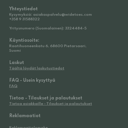
Yhteystiedot
Kysymyksiä: asiakaspalvelu@widetoes.com
+358 9 31588322
Yritysnumero (Suomalainen): 3324484-5
Käyntiosoite:
Raatihuoneenkatu 6, 68600 Pietarsaari,
Suomi
Laskut
Täältä löydät laskutustiedot
FAQ - Usein kysyttyä
FAQ
Tietoa - Tilaukset ja palautukset
Tietoa asiakkaille - Tilaukset ja palautukset
Reklamaatiot
Reklamaatiolomake