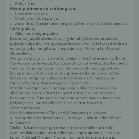
Pohja: Kumi
Mistä pidämme näissä kengissä:
Leveä varvasosa
Ohut ja joustava pohja
Zero drop (täysin tasainen pohja ilman korotuksia kannassa
tai varpaissa)
Alhainen kengän paino
Bedas paljasjalkatennarit on hyvin tehty korkealaatuinen
paljasjalkakenkä. Kengän päällinen on valmistettu syntettinen
nahasta, joka hengittää. Heijastimia on takana kantapään
yläpuolella.
Kengän istuvuus on sovitettu useimmille jalkaterän muodoille.
Varvasosa on leveä, jotta varpaat voivat levittäytyä terveellä
tavalla. Pohja on täysin tasainen sekä pehmeä ja joustava
hyvän maakosketuksen ja tasapainon takaamiseksi lasten
leikeissä. Pohja on valmistettu kestävästä kumista ja se
tarjoaa hyvän pidon erityyppisillä pinnoilla.
Matalan kengän paksuuden ja paljasjalkaominaisuuksien
yhdistelmä tekee näistä kengistä erittäin suositut lasten
keskuudessa. Tuntuma on melkein samanlainen kuin ollessa
paljain jaloin, mutta jalka on silti suojattu kaikissa
sääolosuhteissa.
Kenkä valmistetaan Tšekissä (Vranovice) tiukkojen
eurooppalaisten turvallisuus-, terveys-, ja laatusäännösten
mukaisesti.
Vinkki: Käsittele kengät nahalle tarkoitetuilla tuotteilla –
esim.
mehiläisvahalla
tai kyllästys-/impregnointisuihkeella,
kuten
Collonil Organic Cover
– ennen käyttöönottoa ja