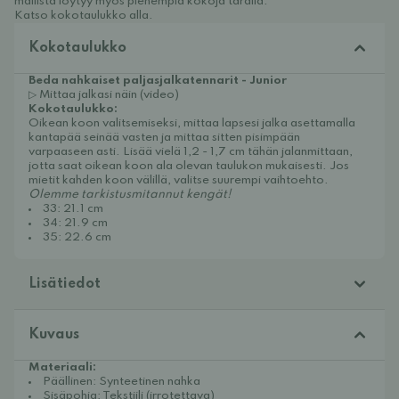
mallista löytyy myös pienempiä kokoja
taralla.
Katso kokotaulukko alla.
Kokotaulukko
Beda nahkaiset paljasjalkatennarit - Junior
▷ Mittaa jalkasi näin (video)
Kokotaulukko:
Oikean koon valitsemiseksi, mittaa lapsesi jalka asettamalla
kantapää seinää vasten ja mittaa sitten pisimpään
varpaaseen asti. Lisää vielä 1,2 - 1,7 cm tähän jalanmittaan,
jotta saat oikean koon ala olevan taulukon mukaisesti. Jos
mietit kahden koon välillä, valitse suurempi vaihtoehto.
Olemme tarkistusmitannut kengät!
33: 21.1 cm
34: 21.9 cm
35: 22.6 cm
Lisätiedot
Kuvaus
Materiaali:
Päällinen: Synteetinen nahka
Sisäpohja: Tekstiili (irrotettava)