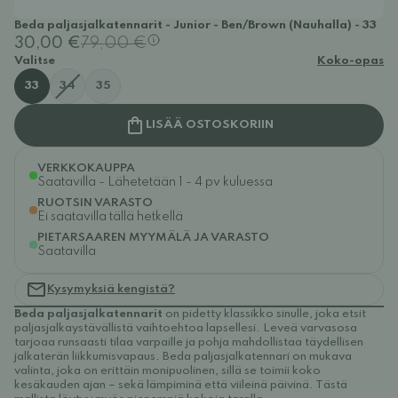
Beda paljasjalkatennarit - Junior - Ben/Brown (Nauhalla) - 33
30,00 €
79,00 €
Valitse
Koko-opas
33
34
35
LISÄÄ OSTOSKORIIN
VERKKOKAUPPA
Saatavilla - Lähetetään 1 - 4 pv kuluessa
RUOTSIN VARASTO
Ei saatavilla tällä hetkellä
PIETARSAAREN MYYMÄLÄ JA VARASTO
Saatavilla
Kysymyksiä kengistä?
Beda paljasjalkatennarit
on pidetty klassikko sinulle, joka etsit
paljasjalkaystävällistä vaihtoehtoa lapsellesi. Leveä varvasosa
tarjoaa runsaasti tilaa varpaille ja pohja mahdollistaa täydellisen
jalkaterän liikkumisvapaus. Beda paljasjalkatennari on mukava
valinta, joka on erittäin monipuolinen, sillä se toimii koko
kesäkauden ajan – sekä lämpiminä että viileinä päivinä. Tästä