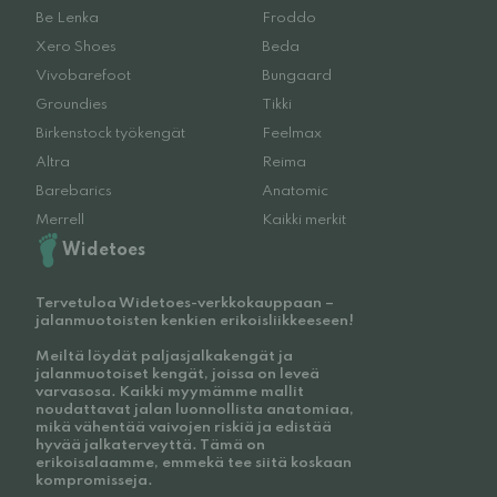
Be Lenka
Froddo
Xero Shoes
Beda
Vivobarefoot
Bungaard
Groundies
Tikki
Birkenstock työkengät
Feelmax
Altra
Reima
Barebarics
Anatomic
Merrell
Kaikki merkit
Widetoes
Tervetuloa Widetoes-verkkokauppaan –
jalanmuotoisten kenkien erikoisliikkeeseen!
Meiltä löydät paljasjalkakengät ja
jalanmuotoiset kengät, joissa on leveä
varvasosa. Kaikki myymämme mallit
noudattavat jalan luonnollista anatomiaa,
mikä vähentää vaivojen riskiä ja edistää
hyvää jalkaterveyttä. Tämä on
erikoisalaamme, emmekä tee siitä koskaan
kompromisseja.