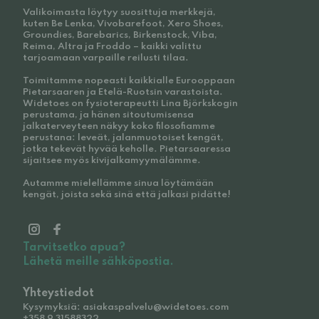
Valikoimasta löytyy suosittuja merkkejä,
kuten Be Lenka, Vivobarefoot, Xero Shoes,
Groundies, Barebarics, Birkenstock, Viba,
Reima, Altra ja Froddo – kaikki valittu
tarjoamaan varpaille reilusti tilaa.
Toimitamme nopeasti kaikkialle Eurooppaan
Pietarsaaren ja Etelä-Ruotsin varastoista.
Widetoes on fysioterapeutti Lina Björkskogin
perustama, ja hänen sitoutumisensa
jalkaterveyteen näkyy koko filosofiamme
perustana: leveät, jalanmuotoiset kengät,
jotka tekevät hyvää keholle. Pietarsaaressa
sijaitsee myös kivijalkamyymälämme.
Autamme mielellämme sinua löytämään
kengät, joista sekä sinä että jalkasi pidätte!
Tarvitsetko apua?
Lähetä meille sähköpostia.
Yhteystiedot
Kysymyksiä: asiakaspalvelu@widetoes.com
+358 9 31588322