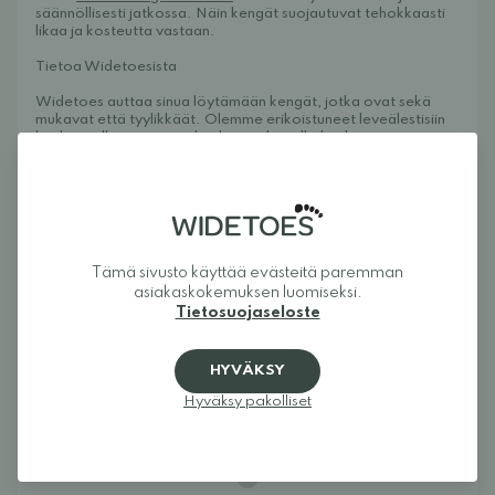
säännöllisesti jatkossa. Näin kengät suojautuvat tehokkaasti
likaa ja kosteutta vastaan.
Tietoa Widetoesista
Widetoes auttaa sinua löytämään kengät, jotka ovat sekä
mukavat että tyylikkäät. Olemme erikoistuneet leveälestisiin
kenkiin, jalkamuotoisiin kenkiin, paljasjalkakenkiin ja
minimalistisiin kenkiin koko perheelle. Tavoitteenamme on
koota yhteen yksi Euroopan parhaista jalkamuotoisten
kenkien valikoimista ja tehdä juuri sinulle sopivien mallien
löytäminen helpoksi. Kengät antavat varpaille niiden
tarvitseman tilan ja mahdollistavat jalan luonnollisen liikkeen.
Widetoes – kengät, jotka näyttävät jaloilta, eivät päinvastoin.
Tämä sivusto käyttää evästeitä paremman
asiakaskokemuksen luomiseksi.
Tietosuojaseloste
Arvostelut
HYVÄKSY
Hyväksy pakolliset
5