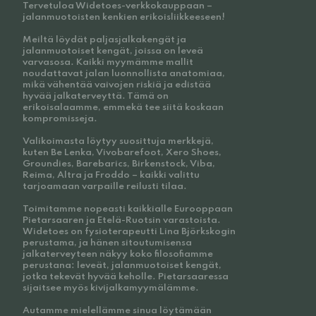
Tervetuloa Widetoes-verkkokauppaan –
jalanmuotoisten kenkien erikoisliikkeeseen!
Meiltä löydät paljasjalkakengät ja
jalanmuotoiset kengät, joissa on leveä
varvasosa. Kaikki myymämme mallit
noudattavat jalan luonnollista anatomiaa,
mikä vähentää vaivojen riskiä ja edistää
hyvää jalkaterveyttä. Tämä on
erikoisalaamme, emmekä tee siitä koskaan
kompromisseja.
Valikoimasta löytyy suosittuja merkkejä,
kuten Be Lenka, Vivobarefoot, Xero Shoes,
Groundies, Barebarics, Birkenstock, Viba,
Reima, Altra ja Froddo – kaikki valittu
tarjoamaan varpaille reilusti tilaa.
Toimitamme nopeasti kaikkialle Eurooppaan
Pietarsaaren ja Etelä-Ruotsin varastoista.
Widetoes on fysioterapeutti Lina Björkskogin
perustama, ja hänen sitoutumisensa
jalkaterveyteen näkyy koko filosofiamme
perustana: leveät, jalanmuotoiset kengät,
jotka tekevät hyvää keholle. Pietarsaaressa
sijaitsee myös kivijalkamyymälämme.
Autamme mielellämme sinua löytämään