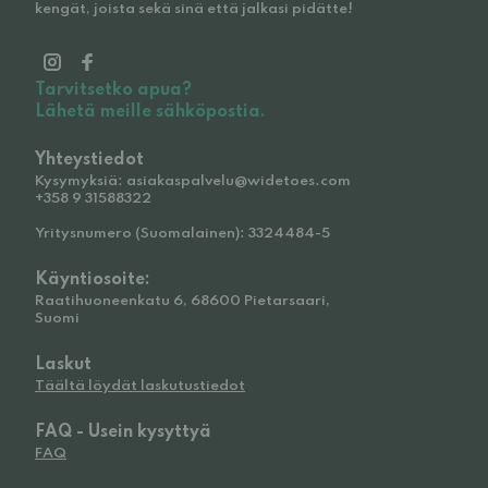
kengät, joista sekä sinä että jalkasi pidätte!
Tarvitsetko apua?
Lähetä meille sähköpostia.
Yhteystiedot
Kysymyksiä: asiakaspalvelu@widetoes.com
+358 9 31588322
Yritysnumero (Suomalainen): 3324484-5
Käyntiosoite:
Raatihuoneenkatu 6, 68600 Pietarsaari,
Suomi
Laskut
Täältä löydät laskutustiedot
FAQ - Usein kysyttyä
FAQ