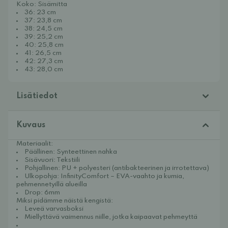
Koko: Sisämitta
36: 23 cm
37: 23,8 cm
38: 24,5 cm
39: 25,2 cm
40: 25,8 cm
41: 26,5 cm
42: 27,3 cm
43: 28,0 cm
Lisätiedot
Kuvaus
Materiaalit:
Päällinen: Synteettinen nahka
Sisävuori: Tekstiili
Pohjallinen: PU + polyesteri (antibakteerinen ja irrotettava)
Ulkopohja: InfinityComfort – EVA-vaahto ja kumia,
pehmennetyillä alueilla
Drop: 6mm
Miksi pidämme näistä kengistä:
Leveä varvasboksi
Miellyttävä vaimennus niille, jotka kaipaavat pehmeyttä