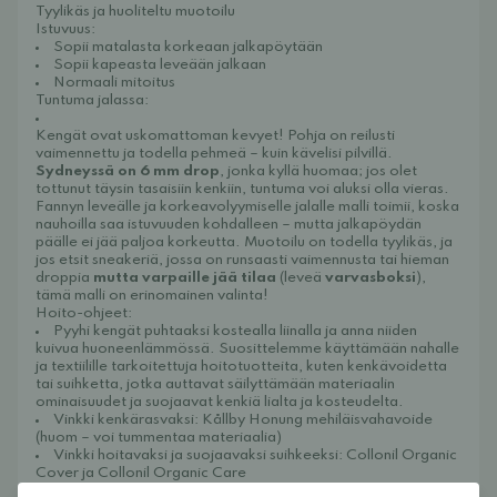
Tyylikäs ja huoliteltu muotoilu
Istuvuus:
Sopii matalasta korkeaan jalkapöytään
Sopii kapeasta leveään jalkaan
Normaali mitoitus
Tuntuma jalassa:
Kengät ovat uskomattoman kevyet! Pohja on reilusti
vaimennettu ja todella pehmeä – kuin kävelisi pilvillä.
Sydneyssä on 6 mm drop
, jonka kyllä huomaa; jos olet
tottunut täysin tasaisiin kenkiin, tuntuma voi aluksi olla vieras.
Fannyn leveälle ja korkeavolyymiselle jalalle malli toimii, koska
nauhoilla saa istuvuuden kohdalleen – mutta jalkapöydän
päälle ei jää paljoa korkeutta. Muotoilu on todella tyylikäs, ja
jos etsit sneakeriä, jossa on runsaasti vaimennusta tai hieman
droppia
mutta varpaille jää tilaa
(leveä
varvasboksi
),
tämä malli on erinomainen valinta!
Hoito-ohjeet:
Pyyhi kengät puhtaaksi kostealla liinalla ja anna niiden
kuivua huoneenlämmössä. Suosittelemme käyttämään nahalle
ja textiilille tarkoitettuja hoitotuotteita, kuten kenkävoidetta
tai suihketta, jotka auttavat säilyttämään materiaalin
ominaisuudet ja suojaavat kenkiä lialta ja kosteudelta.
Vinkki kenkärasvaksi:
Kållby Honung mehiläisvahavoide
(huom – voi tummentaa materiaalia)
Vinkki hoitavaksi ja suojaavaksi suihkeeksi:
Collonil Organic
Cover
ja
Collonil Organic Care
Kengän tyyppi: