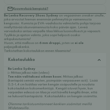
Kysymyksiä kengistä?
Be Lenka Recovery Shoes Sydney
on vegaaninen sneaker sinulle,
joka arvostat hieman enemmän pehmeyttä ja vaimennusta
kengissäsi. Kumista ja EVA-vaahdosta valmistettu pohja tarjoaa
miellyttävää iskunvaimennusta koko päivän ajan. Leveä
varvasboksi antaa varpaille tilaa liikkua luonnollisesti ja vapaasti.
Tyylikäs ja ajaton valinta, joka sopii helposti osaksi
arkipukeutumista!
Huom, että mallissa on
6 mm droppi,
joten se
ei ole
paljasjalkakenkä.
Tarkistathan kokotaulukon ennen tilaamista!
Kokotaulukko
Be Lenka Sydney
▷ Mittaa jalkasi näin (video)
Tee näin valitaksesi oikean koon:
Mittaa jalkasi
(kantapää seinää vasten, pisimpään varpaaseen asti). Lisää
0,5-1,4 cm lisätilaa varten kengän sisäpuolelle ja noudata
kokotaulukon kokomerkintöjä. Kengät istuvat hyvin, kun
varpaiden edessä on tilaa ja voit kävellä kengillä ilman, että
ne liukuvat kantapäistä. Kokotaulukko on kengän sisämitta.
Olemme tarkistusmitanneet kenkien sisämitat meillä
Widetoesilla.