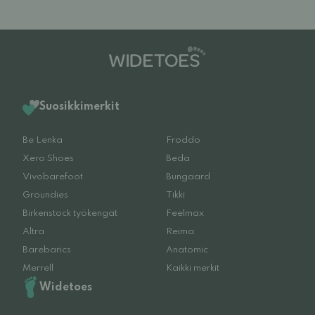
Suosikkimerkit
Be Lenka
Froddo
Xero Shoes
Beda
Vivobarefoot
Bungaard
Groundies
Tikki
Birkenstock työkengät
Feelmax
Altra
Reima
Barebarics
Anatomic
Merrell
Kaikki merkit
Widetoes