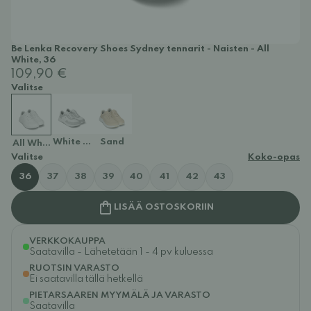
Be Lenka Recovery Shoes Sydney tennarit - Naisten - All
White, 36
109,90 €
Valitse
White & Light Grey
Sand
All White
Valitse
Koko-opas
36
37
38
39
40
41
42
43
LISÄÄ OSTOSKORIIN
VERKKOKAUPPA
Saatavilla - Lähetetään 1 - 4 pv kuluessa
RUOTSIN VARASTO
Ei saatavilla tällä hetkellä
PIETARSAAREN MYYMÄLÄ JA VARASTO
Saatavilla