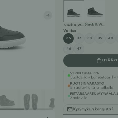
Black & White - Le
Black & White
Valitse
36
37
38
39
40
46
47
LISÄÄ O
VERKKOKAUPPA
Saatavilla - Lähetetään 1 - 
RUOTSIN VARASTO
Ei saatavilla tällä hetkellä
PIETARSAAREN MYYMÄLÄ 
Saatavilla
Kysymyksiä kengistä?