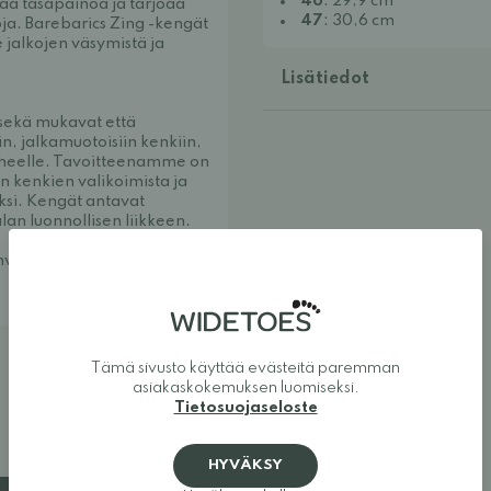
46
: 29,9 cm
aa tasapainoa ja tarjoaa
47
: 30,6 cm
a. Barebarics Zing -kengät
 jalkojen väsymistä ja
Lisätiedot
 sekä mukavat että
n, jalkamuotoisiin kenkiin,
erheelle. Tavoitteenamme on
n kenkien valikoimista ja
oksi. Kengät antavat
alan luonnollisen liikkeen.
nvastoin.
Tämä sivusto käyttää evästeitä paremman
asiakaskokemuksen luomiseksi.
Tietosuojaseloste
HYVÄKSY