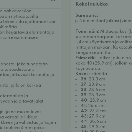
Kokotaulukko
n nahkaversion
Barebarics
a on nyt saatavilla
▷ Näin mittaat jalkasi (vide
 tekee siitä ajattoman lisän
inkimättä
Toimi näin:
Mittaa jalkasi 
on heijastavia elementtejä,
pisimmän varpaan kärkeen a
aricsin ensimmäisen
1,4 cm käyntivaraa ja valit
mittojen mukaan. Kokotaul
kengän sisämitta.
Esimerkki:
Jalkasi pituus on 
koko 40 (25,9 cm), jolloin k
nahasta, joka tunnetaan
käyntivaraa.
oitoisuudestaan.
Koko:
sisämitta
staa jatkuvasti kosteutta ja
36
: 23,3 cm
37
: 23,9 cm
sta, jolla on korkea
38
: 24,6 cm
39
: 25,3 cm
teriaalista ja
40
: 25,9 cm
yyden ja pitävät jalat
41
: 26,6 cm
42
: 27,3 cm
ja, ja ne mukautuvat
43
: 27,9 cm
a varpaille liikkua
44
: 28,6 cm
ikkeen ja vahvistaa jalkojen
45
: 29,3 cm
. Mukautuva 4 mm paksu