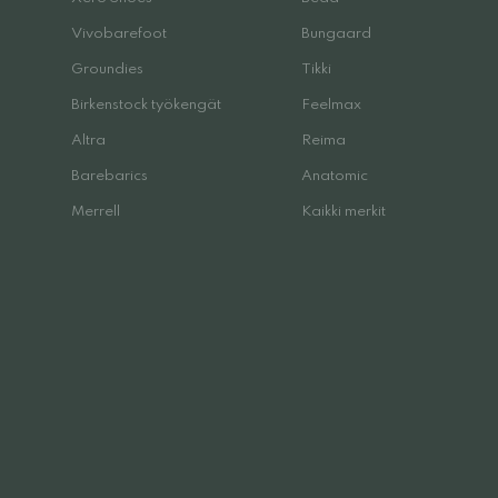
Vivobarefoot
Bungaard
Groundies
Tikki
Birkenstock työkengät
Feelmax
Altra
Reima
Barebarics
Anatomic
Merrell
Kaikki merkit