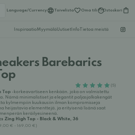
Language/Currency
Toivelista
Oma tili
Ostoskori
Inspiraatio
Myymälä
Uutiset
Info
Tietoa meistä
neakers Barebarics
Top
(5)
h Top
-korkeavartiseen kenkään, joka on valmistettu
ta. Nämä minimalistiset ja elegantit paljasjalkakengät
utta kylmempiin kuukausiin ilman kompromisseja
a heijastavia elementtejä, ja erityisenä lisänä saat
imenperän keräilyesineenä.
s Zing High Top - Black & White, 36
59,00 € - 169,00 €)