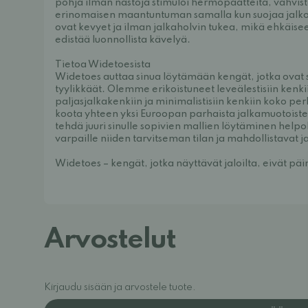
pohja ilman nastoja stimuloi hermopäätteitä, vahvist
erinomaisen maantuntuman samalla kun suojaa jalkoj
ovat kevyet ja ilman jalkaholvin tukea, mikä ehkäisee
edistää luonnollista kävelyä.
Tietoa Widetoesista
Widetoes auttaa sinua löytämään kengät, jotka ovat
tyylikkäät. Olemme erikoistuneet leveälestisiin kenkii
paljasjalkakenkiin ja minimalistisiin kenkiin koko p
koota yhteen yksi Euroopan parhaista jalkamuotoiste
tehdä juuri sinulle sopivien mallien löytäminen help
varpaille niiden tarvitseman tilan ja mahdollistavat j
Widetoes – kengät, jotka näyttävät jaloilta, eivät päi
Arvostelut
Kirjaudu sisään ja arvostele tuote.