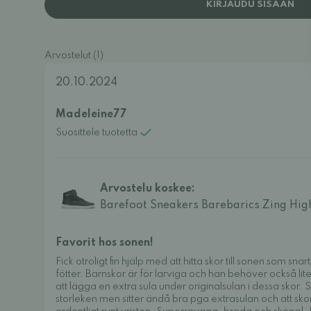
KIRJAUDU SISÄÄN
Arvostelut (1)
20.10.2024
Madeleine77
Suosittele tuotetta
Arvostelu koskee:
Barefoot Sneakers Barebarics Zing Hig
Favorit hos sonen!
Fick otroligt fin hjälp med att hitta skor till sonen som sn
fötter. Barnskor är för larviga och han behöver också li
att lägga en extra sula under originalsulan i dessa skor. Sk
storleken men sitter ändå bra pga extrasulan och att sko