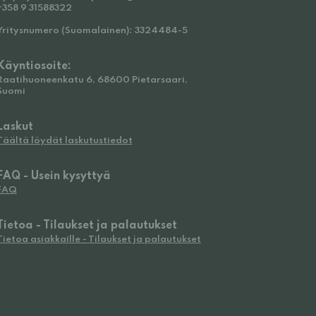
+358 9 31588322
Yritysnumero (Suomalainen): 3324484-5
Käyntiosoite:
Raatihuoneenkatu 6, 68600 Pietarsaari,
Suomi
Laskut
Täältä löydät laskutustiedot
FAQ - Usein kysyttyä
FAQ
Tietoa - Tilaukset ja palautukset
Tietoa asiakkaille - Tilaukset ja palautukset