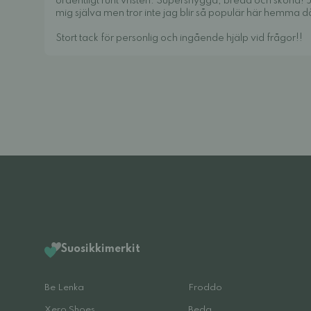
ordentligt runt vristen. Supersnygga, breda och sköna! Jag 
mig själva men tror inte jag blir så populär här hemma 
Stort tack för personlig och ingående hjälp vid frågor!!
Suosikkimerkit
Be Lenka
Froddo
Xero Shoes
Beda