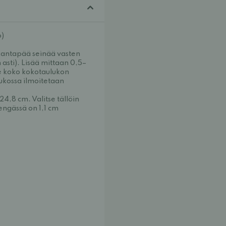
o)
(kantapää seinää vasten
sti). Lisää mittaan 0,5–
se koko kokotaulukon
ukossa ilmoitetaan
24,8 cm. Valitse tällöin
engässä on 1,1 cm