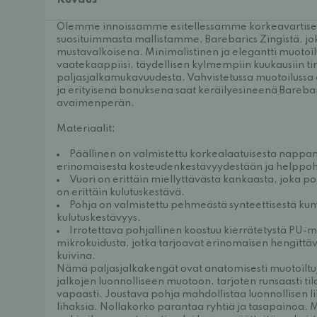
Kuvaus
Olemme innoissamme esitellessämme korkeavartise
suosituimmasta mallistamme, Barebarics Zingistä, jok
mustavalkoisena. Minimalistinen ja elegantti muotoilu
vaatekaappiisi, täydellisen kylmempiin kuukausiin t
paljasjalkamukavuudesta. Vahvistetussa muotoilussa 
ja erityisenä bonuksena saat keräilyesineenä Bareb
avaimenperän.
Materiaalit:
Päällinen on valmistettu korkealaatuisesta nappa
erinomaisesta kosteudenkestävyydestään ja helppoh
Vuori on erittäin miellyttävästä kankaasta, joka poi
on erittäin kulutuskestävä.
Pohja on valmistettu pehmeästä synteettisestä kumi
kulutuskestävyys.
Irrotettava pohjallinen koostuu kierrätetystä PU-ma
mikrokuidusta, jotka tarjoavat erinomaisen hengittäv
kuivina.
Nämä paljasjalkakengät ovat anatomisesti muotoiltu
jalkojen luonnolliseen muotoon, tarjoten runsaasti tila
vapaasti. Joustava pohja mahdollistaa luonnollisen li
lihaksia. Nollakorko parantaa ryhtiä ja tasapainoa