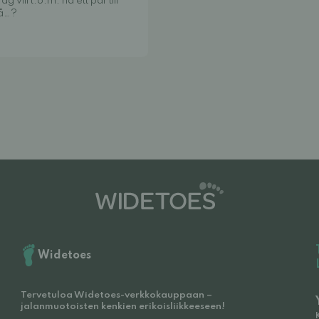
vill t.o.m. ha ett par till
då…?
Widetoes
Tervetuloa Widetoes-verkkokauppaan –
jalanmuotoisten kenkien erikoisliikkeeseen!