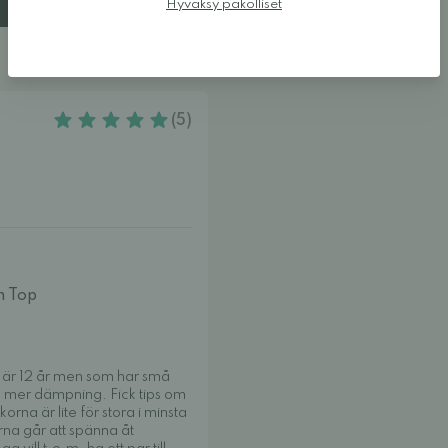
Hyväksy pakolliset
(5)
h Top
art är 12 år men som har små
te mer dämpning. Fick tips om
orna är lite för stora i minsta
rna går att spänna åt