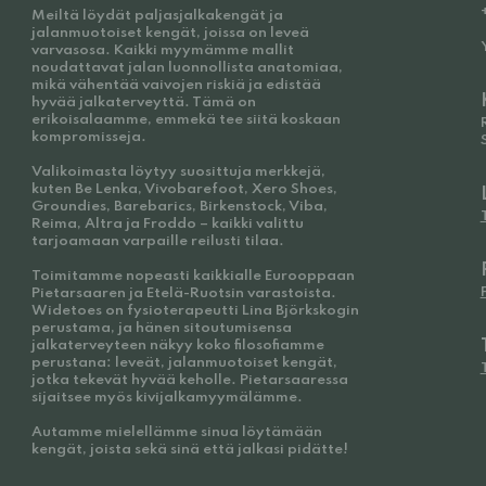
Meiltä löydät paljasjalkakengät ja
jalanmuotoiset kengät, joissa on leveä
varvasosa. Kaikki myymämme mallit
noudattavat jalan luonnollista anatomiaa,
mikä vähentää vaivojen riskiä ja edistää
hyvää jalkaterveyttä. Tämä on
erikoisalaamme, emmekä tee siitä koskaan
kompromisseja.
Valikoimasta löytyy suosittuja merkkejä,
kuten Be Lenka, Vivobarefoot, Xero Shoes,
Groundies, Barebarics, Birkenstock, Viba,
Reima, Altra ja Froddo – kaikki valittu
tarjoamaan varpaille reilusti tilaa.
Toimitamme nopeasti kaikkialle Eurooppaan
Pietarsaaren ja Etelä-Ruotsin varastoista.
Widetoes on fysioterapeutti Lina Björkskogin
perustama, ja hänen sitoutumisensa
jalkaterveyteen näkyy koko filosofiamme
perustana: leveät, jalanmuotoiset kengät,
jotka tekevät hyvää keholle. Pietarsaaressa
sijaitsee myös kivijalkamyymälämme.
Autamme mielellämme sinua löytämään
kengät, joista sekä sinä että jalkasi pidätte!