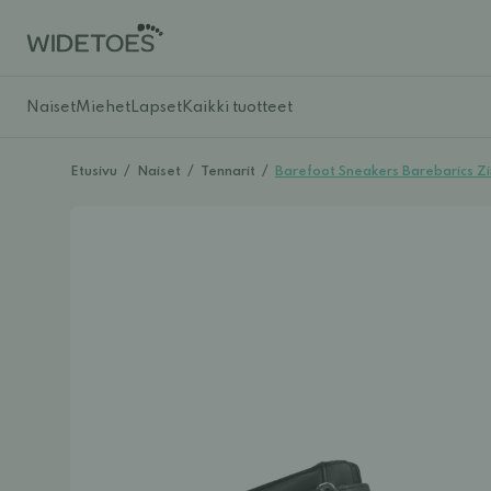
Naiset
Miehet
Lapset
Kaikki tuotteet
Etusivu
/
Naiset
/
Tennarit
/
Barefoot Sneakers Barebarics Zi