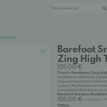
ng High Top
Barefoot S
Zing High 
159,00 €
Tutustu Barebarics Zing Hig
mustasta ja valkoisesta nahas
tarjoavat täydellistä mukavu
tyylissä. Muotoilussa on mukan
ensimmäisen Barebarics-ava
Barefoot Sneakers Barebaric
159,00 €
(Hintahaitari: 1
Valitse