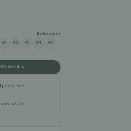
ather
Koko-opas
41
42
43
44
45
STOSKORIIN
4 pv kuluessa
JA VARASTO