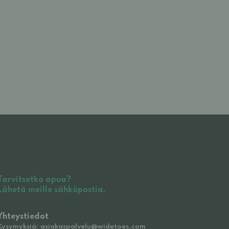
Tarvitsetko apua?
Lähetä meille sähköpostia.
Yhteystiedot
Kysymyksiä: asiakaspalvelu@widetoes.com