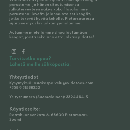
Widetoes on fysioterapeutti Lina Björkskogin
perustama, ja hänen sitoutumisensa
jalkaterveyteen näkyy koko filosofiamme
perustana: leveät, jalanmuotoiset kengät,
jotka tekevät hyvää keholle. Pietarsaaressa
sijaitsee myös kivijalkamyymälämme.
Autamme mielellämme sinua löytämään
kengät, joista sekä sinä että jalkasi pidätte!
Tarvitsetko apua?
Lähetä meille sähköpostia.
Yhteystiedot
Kysymyksiä: asiakaspalvelu@widetoes.com
+358 9 31588322
Yritysnumero (Suomalainen): 3324484-5
Käyntiosoite:
Raatihuoneenkatu 6, 68600 Pietarsaari,
Suomi