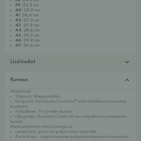
38
: 24,6 cm
39
: 25,3 cm
40
: 25,9 cm
41
: 26,6 cm
42
: 27,3 cm
43
: 27,9 cm
44
: 28,6 cm
45
: 29,3 cm
46
: 29,9 cm
47
: 30,6 cm
Lisätiedot
Kuvaus
Materiaali:
Yläpuoli: Nappanahka
Sisäpuoli: Dermodry Coolmax® mikä tehokkaasti poistaa
kosteutta
Pohjallinen: PU ja mikrokuitua
Ulkopohja: Kestävä ComfortGrip pohjallinen (synteettistä
kumia)
Mistä pidämme näissä kengissä:
Leveä lesti, jossa on paljon tilaa varpaille
Zero drop – täysin tasainen pohja kantapäästä varpaisiin