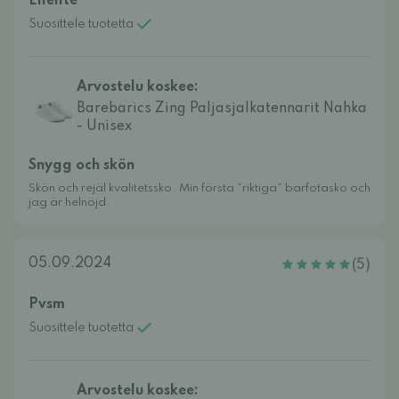
Ellellte
Suosittele tuotetta
Arvostelu koskee:
Barebarics Zing Paljasjalkatennarit Nahka
- Unisex
Snygg och skön
Skön och rejäl kvalitetssko. Min första ”riktiga” barfotasko och
jag är helnöjd.
05.09.2024
(5)
Pvsm
Suosittele tuotetta
Arvostelu koskee: