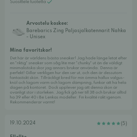
Suosittele tuotetta
Arvostelu koskee:
Barebarics Zing Paljasjalkatennarit Nahka
- Unisex
Mina favoritskor!
Det här är världens bästa sneaker! Jag hade länge letat efter
en "riktig" sneaker som såg lite mer "chunky" ut än de väldigt
minimalistiska skor jag annars brukar använda. Denna är
perfekt! Gillar verkligen hur den ser ut, och den är dessutom
fantastiskt skön. Tillräckligt bred för min ömma hallux valgus-
knöl och lagom varm och lagom dämpning, funkar att ha hela
dagen på kontoret. Dock upplever jag att denna skon är
ovanligt stor i storleken. Jag fick gå ner till 38 och brukar alltid
ha 39 eller 40 i Be Lenkas modeller. Fin kvalité rakt igenom.
Rekommenderar varmt!
19.10.2024
(5)