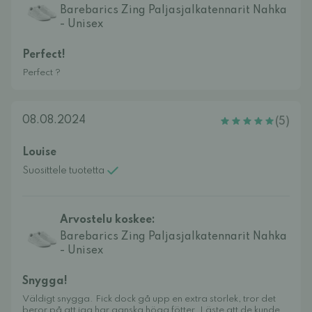
Barebarics Zing Paljasjalkatennarit Nahka
- Unisex
Perfect!
Perfect ?
08.08.2024
(5)
Louise
Suosittele tuotetta
Arvostelu koskee:
Barebarics Zing Paljasjalkatennarit Nahka
- Unisex
Snygga!
Väldigt snygga. Fick dock gå upp en extra storlek, tror det
beror på att jag har ganska höga fötter. Läste att de kunde