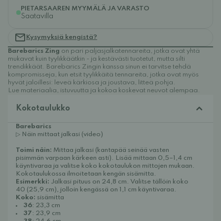
PIETARSAAREN MYYMÄLÄ JA VARASTO
Saatavilla
Kysymyksiä kengistä?
Barebarics Zing
on pari paljasjalkatennareita, jotka ovat yhtä
mukavat kuin tyylikkäätkin - ja kestävästi tuotetut, mutta silti
trendikkäät. Barebarics Zingin kanssa sinun ei tarvitse tehdä
kompromisseja, kun etsit tyylikkäitä tennareita, jotka ovat myös
hyvät jaloillesi: leveä kärkiosa ja joustava, litteä pohja.
Lue materiaalia, istuvuutta ja kokoa koskevat neuvot alempaa.
Kokotaulukko
Barebarics
▷ Näin mittaat jalkasi (video)
Toimi näin:
Mittaa jalkasi (kantapää seinää vasten
pisimmän varpaan kärkeen asti). Lisää mittaan 0,5–1,4 cm
käyntivaraa ja valitse koko kokotaulukon mittojen mukaan.
Kokotaulukossa ilmoitetaan kengän sisämitta.
Esimerkki:
Jalkasi pituus on 24,8 cm. Valitse tällöin koko
40 (25,9 cm), jolloin kengässä on 1,1 cm käyntivaraa.
Koko:
sisämitta
36
: 23,3 cm
37
: 23,9 cm