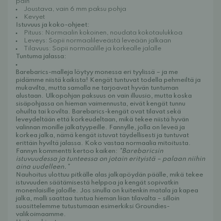
päin
Joustava, vain 6 mm paksu pohja
Kevyet
Istuvuus ja koko-ohjeet:
Pituus: Normaalin kokoinen, noudata kokotaulukkoa
Leveys: Sopii normaalileveästä leveään jalkaan
Tilavuus: Sopii normaalille ja korkealle jalalle
Tuntuma jalassa:
Barebarics-malleja löytyy monessa eri tyylissä – ja me
pidämme niistä kaikista! Kengät tuntuvat todella pehmeiltä ja
mukavilta, mutta samalla ne tarjoavat hyvän tuntuman
alustaan. Ulkopohjan paksuus on vain illuusio, mutta koska
sisäpohjassa on hieman vaimennusta, eivät kengät tunnu
ohuilta tai kovilta. Barebarics-kengät ovat tilavat sekä
leveydeltään että korkeudeltaan, mikä tekee niistä hyvän
valinnan monille jalkatyypeille. Fannylle, jolla on leveä ja
korkea jalka, nämä kengät istuvat täydellisesti ja tuntuvat
erittäin hyviltä jalassa. Koko vastaa normaalia mitoitusta.
Fannyn kommentti kertoo kaiken:
"Barebaricsin
istuvuudessa ja tunteessa on jotain erityistä – palaan niihin
aina uudelleen."
Nauhoitus ulottuu pitkälle alas jalkapöydän päälle, mikä tekee
istuvuuden säätämisestä helppoa ja kengät sopivatkin
monenlaisille jaloille. Jos sinulla on kuitenkin matala ja kapea
jalka, malli saattaa tuntua hieman liian tilavalta – silloin
suosittelemme tutustumaan esimerkiksi Groundies-
valikoimaamme.