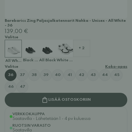
Barebarics Zing Paljasjalkatennarit Nahka - Unisex - All White
- 36
139,00 €
Valitse
+ 2
Black & White
All Black
White & Black
All White
Valitse
Koko-opas
36
37
38
39
40
41
42
43
44
45
46
47
LISÄÄ OSTOSKORIIN
VERKKOKAUPPA
Saatavilla - Lähetetään 1 - 4 pv kuluessa
RUOTSIN VARASTO
Saatavilla