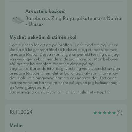
Arvostelu koskee:
Barebarics Zing Paljasjalkatennarit Nahka
- Unisex
Mycket bekväm & stilren sko!
Köpte dessa för att gå på bröllop. I och med att jag har en
skada på höger stortåled så behövde jag ett par skor mer
bredare tåbox. Dessa skor fungerar perfekt för mig och jag
kan verkligen rekommendera dessa till andra. Man behöver
såklart inte ha problem för att ha dessa på sig.
Jag har fortfarande inte riktigt vant mig vid utseendet av den
bredare tåboxen, men det är bara jag själv som märker av
det. Folk i min omgivning har inte ens noterat det. Det är en
extrem vana att ha smalare skor på sig, så jag befinner mig i
en "övergångsperiod".
Supersnygga och bekväma! Har du möjlighet - Köp! :)
18.11.2024
(5)
Malin