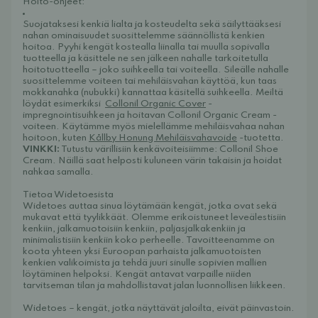
Hoito-ohjeet:
Suojataksesi kenkiä lialta ja kosteudelta sekä säilyttääksesi
nahan ominaisuudet suosittelemme säännöllistä kenkien
hoitoa. Pyyhi kengät kostealla liinalla tai muulla sopivalla
tuotteella ja käsittele ne sen jälkeen nahalle tarkoitetulla
hoitotuotteella – joko suihkeella tai voiteella. Sileälle nahalle
suosittelemme voiteen tai mehiläisvahan käyttöä, kun taas
mokkanahka (nubukki) kannattaa käsitellä suihkeella. Meiltä
löydät esimerkiksi
Collonil Organic Cover
-
impregnointisuihkeen ja hoitavan
Collonil Organic Cream
-
voiteen. Käytämme myös mielellämme mehiläisvahaa nahan
hoitoon, kuten
Kållby Honung Mehiläisvahavoide
-tuotetta.
VINKKI:
Tutustu värillisiin kenkävoiteisiimme:
Collonil Shoe
Cream
. Näillä saat helposti kuluneen värin takaisin ja hoidat
nahkaa samalla.
Tietoa Widetoesista
Widetoes auttaa sinua löytämään kengät, jotka ovat sekä
mukavat että tyylikkäät. Olemme erikoistuneet leveälestisiin
kenkiin, jalkamuotoisiin kenkiin, paljasjalkakenkiin ja
minimalistisiin kenkiin koko perheelle. Tavoitteenamme on
koota yhteen yksi Euroopan parhaista jalkamuotoisten
kenkien valikoimista ja tehdä juuri sinulle sopivien mallien
löytäminen helpoksi. Kengät antavat varpaille niiden
tarvitseman tilan ja mahdollistavat jalan luonnollisen liikkeen.
Widetoes – kengät, jotka näyttävät jaloilta, eivät päinvastoin.