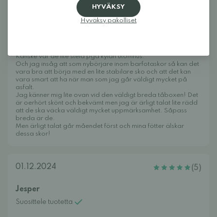
HYVÄKSY
Jag var först tveksam när jag fick hem mina zing. Jag tyckte
de kändes väldigt stela och stabila för att vara barfotaskor.
Hyväksy pakolliset
Efter att ha gått in och läst omdömen på be lenkas hemsida
förstod jag dock att de kunde upplevas så i början men att de
mjuknar. Efter att ha testat dem hemma i lägenheten även
dagen efter upptäckte jag att de faktiskt var väldigt sköna.
Kanske var de lite stela pga kylan utomhus.
Och jag insåg att som nybörjare inom barfotaskor så kan det
vara bra att börja med en lite stabilare sko och att det kan
vara smart att ha när man som jag går väldigt mycket på
asfalt.
Jag känner mig lite ovan vid den väldigt breda tåboxen! Det
är oerhört skönt och bekvämt men jag är ärligt talat lite rädd
att de ska väcka väldigt mycket uppmärksamhet. Såpass
breda är de.
Men ärligt talat går måendet först och mina fötter älskar
dessa skor!
01.12.2024
(5)
Jesper
Suosittele tuotetta