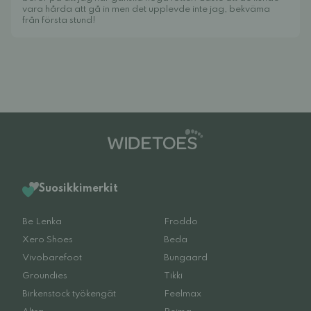
vara hårda att gå in men det upplevde inte jag, bekväma
från första stund!
Suosikkimerkit
Be Lenka
Froddo
Xero Shoes
Beda
Vivobarefoot
Bungaard
Groundies
Tikki
Birkenstock työkengät
Feelmax