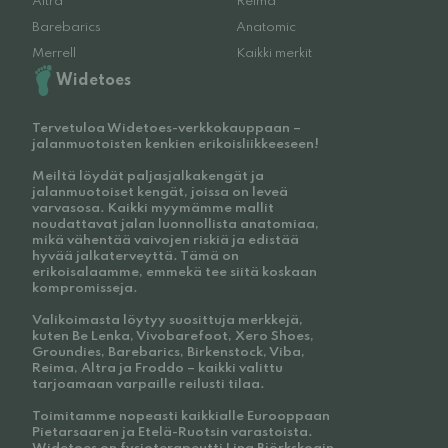
Altra
Reima
Barebarics
Anatomic
Merrell
Kaikki merkit
Widetoes
Tervetuloa Widetoes-verkkokauppaan –
jalanmuotoisten kenkien erikoisliikkeeseen!
Meiltä löydät paljasjalkakengät ja
jalanmuotoiset kengät, joissa on leveä
varvasosa. Kaikki myymämme mallit
noudattavat jalan luonnollista anatomiaa,
mikä vähentää vaivojen riskiä ja edistää
hyvää jalkaterveyttä. Tämä on
erikoisalaamme, emmekä tee siitä koskaan
kompromisseja.
Valikoimasta löytyy suosittuja merkkejä,
kuten Be Lenka, Vivobarefoot, Xero Shoes,
Groundies, Barebarics, Birkenstock, Viba,
Reima, Altra ja Froddo – kaikki valittu
tarjoamaan varpaille reilusti tilaa.
Toimitamme nopeasti kaikkialle Eurooppaan
Pietarsaaren ja Etelä-Ruotsin varastoista.