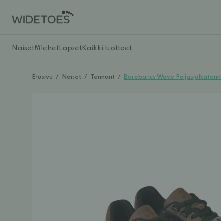
Naiset
Miehet
Lapset
Kaikki tuotteet
Etusivu
/
Naiset
/
Tennarit
/
Barebarics Wave Paljasjalkatenna