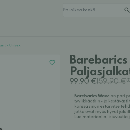
rit - Unisex
Barebaric
Paljasjalka
99,90 €
159,90 €
Barebarics Wave
 on pari p
tyylikkäätkin - ja kestävästi
kanssa sinun ei tarvitse teh
jotka ovat myös hyvät jaloill
Lue materiaalia, istuvuutt