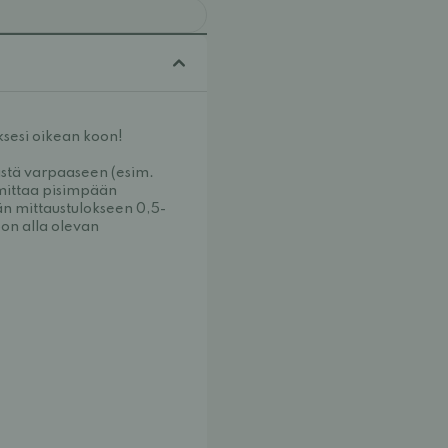
ksesi oikean koon!
ästä varpaaseen (esim.
mittaa pisimpään
än mittaustulokseen 0,5-
on alla olevan