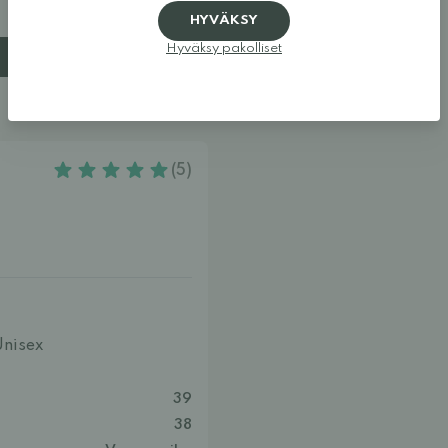
HYVÄKSY
Hyväksy pakolliset
(5)
Unisex
39
38