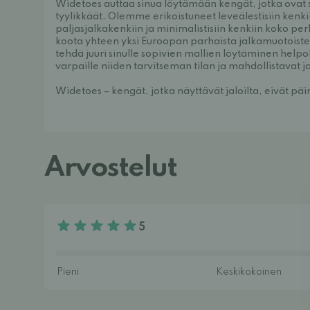
Widetoes auttaa sinua löytämään kengät, jotka ovat
tyylikkäät. Olemme erikoistuneet leveälestisiin kenkii
paljasjalkakenkiin ja minimalistisiin kenkiin koko p
koota yhteen yksi Euroopan parhaista jalkamuotoiste
tehdä juuri sinulle sopivien mallien löytäminen help
varpaille niiden tarvitseman tilan ja mahdollistavat j
Widetoes – kengät, jotka näyttävät jaloilta, eivät päi
Arvostelut
5