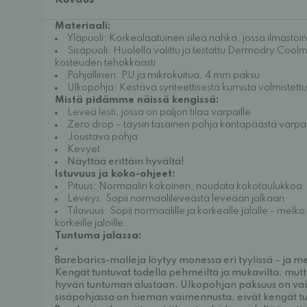
Kuvaus
Materiaali:
Yläpuoli: Korkealaatuinen sileä nahka, jossa ilmastoint
Sisäpuoli: Huolella valittu ja testattu Dermodry Coolma
kosteuden tehokkaasti
Pohjallinen: PU ja mikrokuitua, 4 mm paksu
Ulkopohja: Kestävä synteettisestä kumista valmistet
Mistä pidämme näissä kengissä:
Leveä lesti, jossa on paljon tilaa varpaille
Zero drop – täysin tasainen pohja kantapäästä varpai
Joustava pohja
Kevyet
Näyttää erittäin hyvältä!
Istuvuus ja koko-ohjeet:
Pituus: Normaalin kokoinen, noudata kokotaulukkoa
Leveys: Sopii normaalileveästä leveään jalkaan
Tilavuus: Sopii normaalille ja korkealle jalalle - melko 
korkeille jaloille.
Tuntuma jalassa:
Barebarics-malleja löytyy monessa eri tyylissä – ja m
Kengät tuntuvat todella pehmeiltä ja mukavilta, mutt
hyvän tuntuman alustaan. Ulkopohjan paksuus on vain
sisäpohjassa on hieman vaimennusta, eivät kengät tun