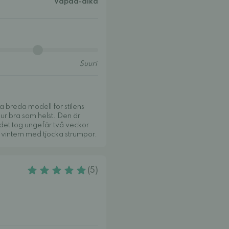
Vapaa-aika
na breda modell för stilens
hur bra som helst. Den är
 det tog ungefär två veckor
vintern med tjocka strumpor.
(5)