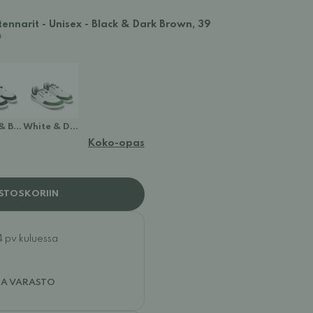
ennarit - Unisex - Black & Dark Brown, 39
& Black
White & Dark Green
Koko-opas
STOSKORIIN
4 pv kuluessa
JA VARASTO