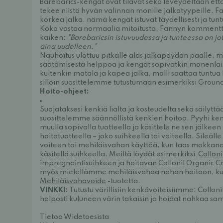
Barebarics-kengät ovat tilavat sekä leveydeltään et
tekee niistä hyvän valinnan monille jalkatyypeille. Fa
korkea jalka, nämä kengät istuvat täydellisesti ja tuntu
Koko vastaa normaalia mitoitusta. Fannyn kommentt
kaiken:
"Barebaricsin istuvuudessa ja tunteessa on jot
aina uudelleen."
Nauhoitus ulottuu pitkälle alas jalkapöydän päälle, 
säätämisestä helppoa ja kengät sopivatkin monenlaisill
kuitenkin matala ja kapea jalka, malli saattaa tuntua 
silloin suosittelemme tutustumaan esimerkiksi Gro
Hoito-ohjeet:
Suojataksesi kenkiä lialta ja kosteudelta sekä säilyt
suosittelemme säännöllistä kenkien hoitoa. Pyyhi kengä
muulla sopivalla tuotteella ja käsittele ne sen jälkeen
hoitotuotteella – joko suihkeella tai voiteella. Sileäl
voiteen tai mehiläisvahan käyttöä, kun taas mokkan
käsitellä suihkeella. Meiltä löydät esimerkiksi
Colloni
impregnointisuihkeen ja hoitavan
Collonil Organic 
myös mielellämme mehiläisvahaa nahan hoitoon, k
Mehiläisvahavoide
-tuotetta.
VINKKI:
Tutustu värillisiin kenkävoiteisiimme:
Collon
helposti kuluneen värin takaisin ja hoidat nahkaa sam
Tietoa Widetoesista