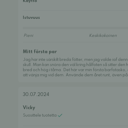
Käyttö
Istuvuus
Mitt första par
Jag har inte särskilt breda fötter, men jag valde iaf den
skull. Man kan snöra den väl kring hålfoten så sitter den 
bred och hög i tårna. Det här var min första barfotasko,
att vänja mig vid dem. Använde dem året runt, även på 
30.07.2024
Vicky
Suosittele tuotetta