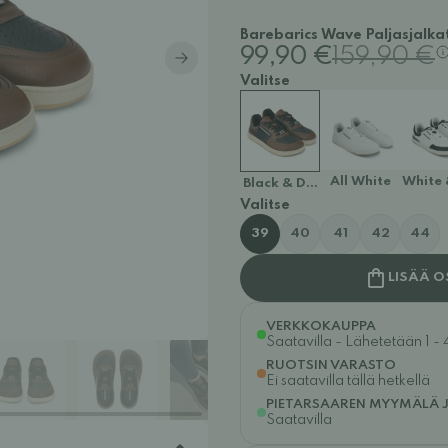
Barebarics Wave Paljasjalkat
99,90 €
159,90 €
Valitse
All White
White 
Black & Dark Brown
Valitse
39
40
41
42
44
LISÄÄ O
VERKKOKAUPPA
Saatavilla - Lähetetään 1 - 
RUOTSIN VARASTO
Ei saatavilla tällä hetkellä
PIETARSAAREN MYYMÄLÄ 
Saatavilla