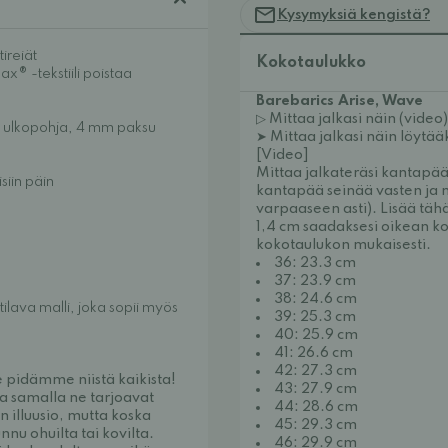
Kysymyksiä kengistä?
ireiät
Kokotaulukko
x® -tekstiili poistaa
Barebarics Arise, Wave
▷ Mittaa jalkasi näin (video)
tu ulkopohja, 4 mm paksu
➤
Mittaa jalkasi näin löytää
[Video]
Mittaa jalkateräsi kantapä
siin päin
kantapää seinää vasten ja 
varpaaseen asti). Lisää täh
1,4 cm saadaksesi oikean ko
kokotaulukon mukaisesti.
36: 23.3 cm
37: 23.9 cm
38: 24.6 cm
tilava malli, joka sopii myös
39: 25.3 cm
40: 25.9 cm
41: 26.6 cm
42: 27.3 cm
e pidämme niistä kaikista!
43: 27.9 cm
a samalla ne tarjoavat
44: 28.6 cm
 illuusio, mutta koska
45: 29.3 cm
nu ohuilta tai kovilta.
46: 29.9 cm