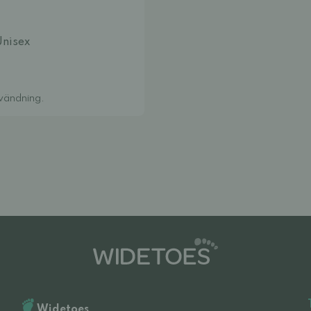
Unisex
nvändning.
Widetoes