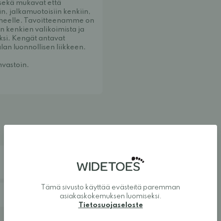
 sekä mukavat että
n, jalkamuotoisiin kenkiin,
erheelle. Tavoitteenamme on
n kenkien valikoimista ja
oksi. Kengät antavat
alan luonnollisen liikkeen.
nvastoin.
Tämä sivusto käyttää evästeitä paremman
asiakaskokemuksen luomiseksi.
Tietosuojaseloste