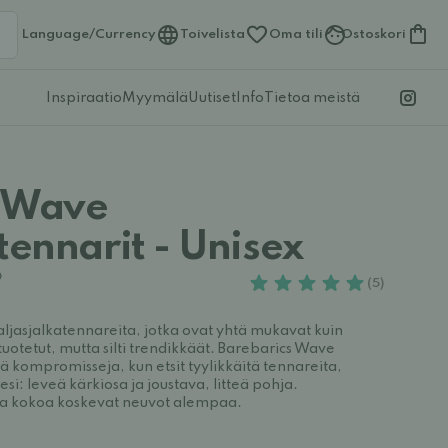
Language/Currency
Toivelista
Oma tili
Ostoskori
Inspiraatio
Myymälä
Uutiset
Info
Tietoa meistä
s Wave
tennarit - Unisex
(5)
aljasjalkatennareita, jotka ovat yhtä mukavat kuin 
 tuotetut, mutta silti trendikkäät. Barebarics Wave 
dä kompromisseja, kun etsit tyylikkäitä tennareita, 
esi: leveä kärkiosa ja joustava, litteä pohja.
a ja kokoa koskevat neuvot alempaa.