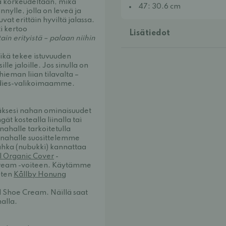
tä korkeudeltaan, mikä
47: 30.6 cm
nnylle, jolla on leveä ja
vat erittäin hyviltä jalassa.
i kertoo
Lisätiedot
ain erityistä – palaan niihin
mikä tekee istuvuuden
e jaloille. Jos sinulla on
hieman liian tilavalta –
undies-valikoimaamme.
tääksesi nahan ominaisuudet
t kostealla liinalla tai
 nahalle tarkoitetulla
le nahalle suosittelemme
ahka (nubukki) kannattaa
l Organic Cover
-
Cream
-voiteen. Käytämme
uten
Kållby Honung
il Shoe Cream
. Näillä saat
alla.