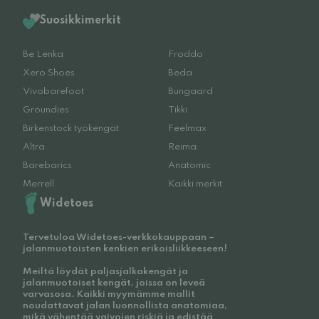
Suosikkimerkit
Be Lenka
Froddo
Xero Shoes
Beda
Vivobarefoot
Bungaard
Groundies
Tikki
Birkenstock työkengät
Feelmax
Altra
Reima
Barebarics
Anatomic
Merrell
Kaikki merkit
Widetoes
Tervetuloa Widetoes-verkkokauppaan –
jalanmuotoisten kenkien erikoisliikkeeseen!
Meiltä löydät paljasjalkakengät ja
jalanmuotoiset kengät, joissa on leveä
varvasosa. Kaikki myymämme mallit
noudattavat jalan luonnollista anatomiaa,
mikä vähentää vaivojen riskiä ja edistää