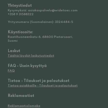
Yhteystiedot
Kysymyksiä: asiakaspalvelu@widetoes.com
+358 9 31588322
Yritysnumero (Suomalainen): 3324484-5
Käyntiosoite:
Raatihuoneenkatu 6, 68600 Pietarsaari,
Suomi
Laskut
Täältä löydät laskutustiedot
FAQ - Usein kysyttyä
FAQ
Tietoa - Tilaukset ja palautukset
Tietoa asiakkaille - Tilaukset ja palautukset
Reklamaatiot
Reklamaatiolomake