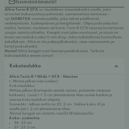
Kysymyksiä kengistä?
Altra Torin 8 GTX
on täydellinen maantiekenkä sinulle, joka
arvostat mukavuutta ja pehmeää, vaimennettua tuntumaa –
nyt
GORETEX
-ominaisuudella, joka tekee päällisestä
vedenpitävän, tuulenpitävän ja hengittävän. Olipa juoksualustasi
märkä, luminen, mutainen tai kuiva, Torin 8 GTX tarjoaa luotettavan
suojan sääolosuhteilta. Kengät ovat jalan muotoiset, ja niissä on
leveä varvasboksi sekä 0 mm drop, mikä mahdollistaa luonnollisen
askelluksen. Altra ei ole paljasjalkakenkä, vaan vaimennettu ja
kevyt juoksukenkä.
Huom!
Altra-kengät ovat hieman pienikokoisia. Tarkista
kokotaulukko ennen ostoa!
Kokotaulukko
Altra Torin 8 + Wide + GTX - Naisten
▷ Mittaa jalkasi näin (video)
Kokotaulukko:
Mittaa jalkasi (kantapää seinää vasten, pisimmän varpaan
kärkeen). Lisää 1-1.5 cm ylimääräistä tilaa sisään kenkiin ja
seuraa kokotaulukon ohjeita.
Esimerkki: Jalkasi mitta on 25.2 cm. Valitse koko 41 ja
sinulle jää 1.2 cm ylimääräistä tilaa.
Nämä kengät on mitattu meillä Widetoesilla:
Koko: sisämitta
36: 23 cm
37: 23.3 cm