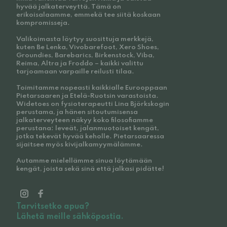
hyvää jalkaterveyttä. Tämä on
erikoisalaamme, emmekä tee siitä koskaan
kompromisseja.
Valikoimasta löytyy suosittuja merkkejä,
kuten Be Lenka, Vivobarefoot, Xero Shoes,
Groundies, Barebarics, Birkenstock, Viba,
Reima, Altra ja Froddo – kaikki valittu
tarjoamaan varpaille reilusti tilaa.
Toimitamme nopeasti kaikkialle Eurooppaan
Pietarsaaren ja Etelä-Ruotsin varastoista.
Widetoes on fysioterapeutti Lina Björkskogin
perustama, ja hänen sitoutumisensa
jalkaterveyteen näkyy koko filosofiamme
perustana: leveät, jalanmuotoiset kengät,
jotka tekevät hyvää keholle. Pietarsaaressa
sijaitsee myös kivijalkamyymälämme.
Autamme mielellämme sinua löytämään
kengät, joista sekä sinä että jalkasi pidätte!
Tarvitsetko apua?
Lähetä meille sähköpostia.