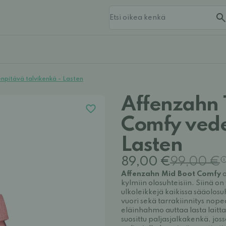
pitävä talvikenkä - Lasten
Affenzahn 
Comfy vede
Lasten
89,00 €
99,00 €
Affenzahn Mid Boot
Comfy
o
kylmiin olosuhteisiin. Siinä o
ulkoleikkejä kaikissa sääolo
vuori sekä tarrakiinnitys no
eläinhahmo auttaa lasta lait
suosittu paljasjalkakenkä, jos