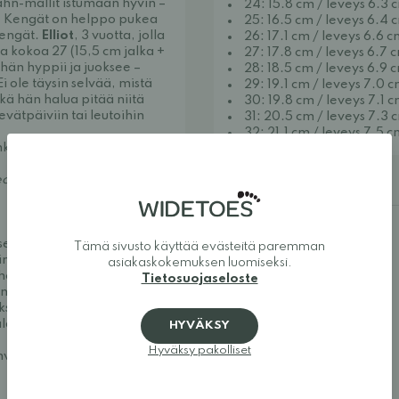
hn-mallit istumaan hyvin –
24: 15.8 cm / leveys 6.3 
n. Kengät on helppo pukea
25: 16.5 cm / leveys 6.4 
ikengät.
Elliot
, 3 vuotta, jolla
26: 17.1 cm / leveys 6.6 
sa kokoa 27 (15,5 cm jalka +
27: 17.8 cm / leveys 6.7 
hän hyppii ja juoksee –
28: 18.5 cm / leveys 6.9 
i ole täysin selvää, mistä
29: 19.1 cm / leveys 7.0 
ikä hän halua pitää niitä
30: 19.8 cm / leveys 7.1 
kevätpäiviin tai leutoihin
31: 20.5 cm / leveys 7.3 
32: 21.1 cm / leveys 7.5 
ä lapsille koossa 21-32.
Lisätiedot
ect & Care -suihkeella
, jotta
 sekä mukavat että
Tämä sivusto käyttää evästeitä paremman
n, jalkamuotoisiin kenkiin,
asiakaskokemuksen luomiseksi.
erheelle. Tavoitteenamme on
Tietosuojaseloste
n kenkien valikoimista ja
oksi. Kengät antavat
alan luonnollisen liikkeen.
HYVÄKSY
Hyväksy pakolliset
nvastoin.