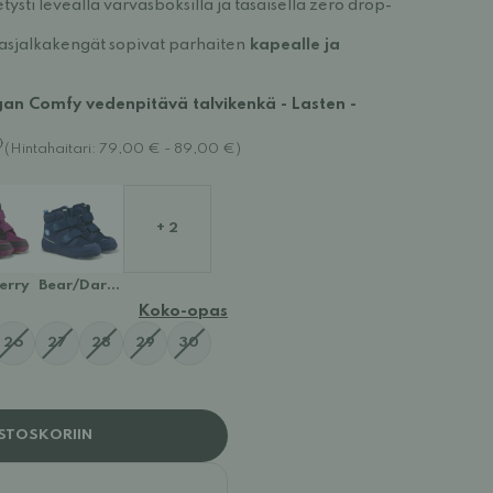
tysti leveällä varvasboksilla ja tasaisella zero drop-
asjalkakengät sopivat parhaiten
kapealle ja
an Comfy vedenpitävä talvikenkä - Lasten -
(Hintahaitari: 79,00 € - 89,00 €)
+ 2
erry
Bear/Dark Blue
Koko-opas
26
27
28
29
30
STOSKORIIN