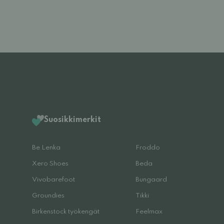
Suosikkimerkit
Be Lenka
Froddo
Xero Shoes
Beda
Vivobarefoot
Bungaard
Groundies
Tikki
Birkenstock työkengät
Feelmax