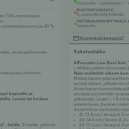
Saatavilla - Lähetetään 1 - 
RUOTSIN VARASTO
Ei saatavilla tällä hetkellä
nzahn TEX-membraani
ri
PIETARSAAREN MYYMÄLÄ 
Saatavilla
 synteettistä kumia ja 30 %
Kysymyksiä kengistä?
Kokotaulukko
kovalta, mutta pehmenee
Affenzahn Low Boot knit,
▷ Mittaa jalkasi näin (video)
enkä kuuluu mihinkin
Näin määrität oikean koo
Mittaa lapsen jalat asettama
seinää vasten, jalkaterän ol
Anna lapsen kuormittaa jalk
pii kapealle ja
seinästä pisimmälle varpaa
lalle. Leveä tai korkea
jalkamitta. Lisää 1 – 1.8 cm
oikean koon. Kenkien sisämi
Sisämitta on tarkistettu mei
21: 13.8 cm / leveys 6.0 
22: 14.5 cm / leveys 6.2 
lä".
Selda
, 3 vuotta, jolla on
23: 15.1 cm / leveys 6.3 