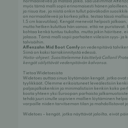
normaalileveä ja matala jalka, saa useimmat Affenza
myös tämä malli sopii erinomaisesti hänen jaloillee
ja riisua itse, ja niistä onkin tullut päiväkodin suosikk
on normaalileveä ja korkea jalka, testaa tässä mallis
1,5 cm kasvutilaa). Kengät menevät helposti jalkaan, 
mutta hetken kuluttua hän sanoo, että ne puristavat. E
kohtaa kenkä tuntuu tiukalta, mutta jokin häiritsee, e
jalassa. Tämä malli sopii parhaiten viileisiin syys- ja 
talvisäihin.
Affenzahn Mid Boot Comfy
on vedenpitävä talvikenk
Siinä on kaksi tarrakiinnitystä edessä.
Hoito-ohjeet: Suosittelemme käsittelyä
Collonil Prot
kengät säilyttävät vedenpitävän kalvonsa.
Tietoa Widetoesista
Widetoes auttaa sinua löytämään kengät, jotka ovat
tyylikkäät. Olemme erikoistuneet leveälestisiin kenkii
paljasjalkakenkiin ja minimalistisiin kenkiin koko p
koota yhteen yksi Euroopan parhaista jalkamuotoiste
tehdä juuri sinulle sopivien mallien löytäminen help
varpaille niiden tarvitseman tilan ja mahdollistavat j
Widetoes – kengät, jotka näyttävät jaloilta, eivät päi