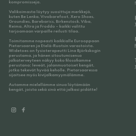
kompromisseja.
Valikoimasta löytyy suosittuja merkkejä,
kuten Be Lenka, Vivobarefoot, Xero Shoes,
Groundies, Barebarics, Birkenstock, Viba,
Reima, Altra ja Froddo – kaikki valittu
tarjoamaan varpaille reilusti tilaa.
Toimitamme nopeasti kaikkialle Eurooppaan
Pietarsaaren ja Etelä-Ruotsin varastoista.
Widetoes on fysioterapeutti Lina Björkskogin
perustama, ja hänen sitoutumisensa
jalkaterveyteen näkyy koko filosofiamme
perustana: leveät, jalanmuotoiset kengät,
jotka tekevät hyvää keholle. Pietarsaaressa
sijaitsee myös kivijalkamyymälämme.
Autamme mielellämme sinua löytämään
kengät, joista sekä sinä että jalkasi pidätte!