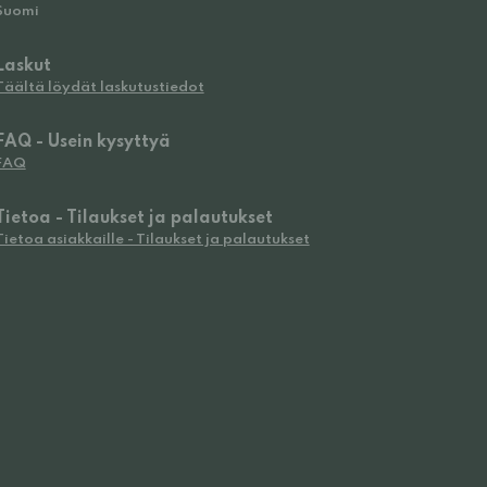
Suomi
Laskut
Täältä löydät laskutustiedot
FAQ - Usein kysyttyä
FAQ
Tietoa - Tilaukset ja palautukset
Tietoa asiakkaille - Tilaukset ja palautukset