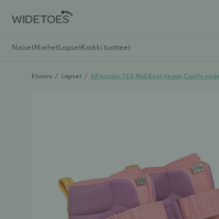
Naiset
Miehet
Lapset
Kaikki tuotteet
Etusivu
/
Lapset
/
Affenzahn TEX Mid Boot Vegan Comfy veden