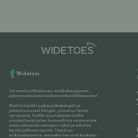
Widetoes
Tervetuloa Widetoes-verkkokauppaan –
jalanmuotoisten kenkien erikoisliikkeeseen!
Meiltä löydät paljasjalkakengät ja
jalanmuotoiset kengät, joissa on leveä
varvasosa. Kaikki myymämme mallit
noudattavat jalan luonnollista anatomiaa,
mikä vähentää vaivojen riskiä ja edistää
hyvää jalkaterveyttä. Tämä on
erikoisalaamme, emmekä tee siitä koskaan