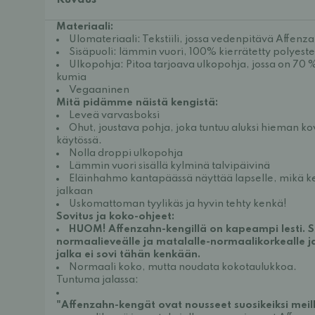
Kuvaus
Materiaali:
Ulomateriaali: Tekstiili, jossa vedenpitävä Affe
Sisäpuoli: lämmin vuori, 100% kierrätetty polyeste
Ulkopohja: Pitoa tarjoava ulkopohja, jossa on 70 %
kumia
Vegaaninen
Mitä pidämme näistä kengistä:
Leveä varvasboksi
Ohut, joustava pohja, joka tuntuu aluksi hieman 
käytössä.
Nolla droppi ulkopohja
Lämmin vuori sisällä kylminä talvipäivinä
Eläinhahmo kantapäässä näyttää lapselle, mikä k
jalkaan
Uskomattoman tyylikäs ja hyvin tehty kenkä!
Sovitus ja koko-ohjeet:
HUOM! Affenzahn-kengillä on kapeampi lesti. So
normaalieveälle ja matalalle-normaalikorkealle ja
jalka ei sovi tähän kenkään.
Normaali koko, mutta noudata kokotaulukkoa.
Tuntuma jalassa:
"Affenzahn-kengät ovat nousseet suosikeiksi meil