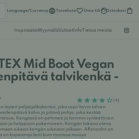
Language/Currency
Toivelista
Oma tili
Ostoskori
Inspiraatio
Myymälä
Uutiset
Info
Tietoa meistä
TEX Mid Boot Vegan
npitävä talvikenkä -
(4)
n lasten paljasjalkakenkä, joka sopii hyvin talven
n vedenpitävä kalvo ja pitävä pohja, joka kestää
suhteissa. Kengässä on pehmeä ja lämmin synteettinen
peaan ja helppoon pukemiseen. Kengän takana oleva
tamaan oikean kengän oikeaan jalkaan. Affenzahn on
sa on kapeampi lesti kuin monissa muissa