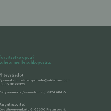
Tarvitsetko apua?
Lähetä meille sähköpostia.
Yhteystiedot
Kysymyksiä: asiakaspalvelu@widetoes.com
+358 9 31588322
Yritysnumero (Suomalainen): 3324484-5
Käyntiosoite:
Raatihuoneenkatu 6, 68600 Pietarsaari,