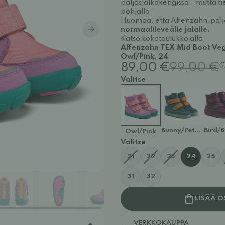
paljasjalkakengissä – mutta tie
pohjalla.
Huomaa, että Affenzahn-palj
normaalileveälle jalalle.
Katso kokotaulukko alla
Affenzahn TEX Mid Boot Veg
Owl/Pink, 24
89,00 €
99,00 €
Valitse
Bunny/Petrol
Bird/B
Owl/Pink
Valitse
21
22
23
24
25
31
32
LISÄÄ O
VERKKOKAUPPA