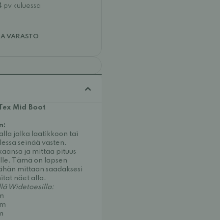
4 pv kuluessa
JA VARASTO
 Tex Mid Boot
n:
lla jalka laatikkoon tai
lessa seinää vasten.
aansa ja mittaa pituus
lle. Tämä on lapsen
 tähän mittaan saadaksesi
tat näet alla.
llä Widetoesilla:
cm
cm
cm