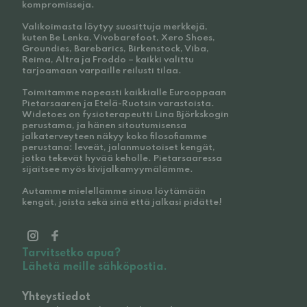
kompromisseja.
Valikoimasta löytyy suosittuja merkkejä,
kuten Be Lenka, Vivobarefoot, Xero Shoes,
Groundies, Barebarics, Birkenstock, Viba,
Reima, Altra ja Froddo – kaikki valittu
tarjoamaan varpaille reilusti tilaa.
Toimitamme nopeasti kaikkialle Eurooppaan
Pietarsaaren ja Etelä-Ruotsin varastoista.
Widetoes on fysioterapeutti Lina Björkskogin
perustama, ja hänen sitoutumisensa
jalkaterveyteen näkyy koko filosofiamme
perustana: leveät, jalanmuotoiset kengät,
jotka tekevät hyvää keholle. Pietarsaaressa
sijaitsee myös kivijalkamyymälämme.
Autamme mielellämme sinua löytämään
kengät, joista sekä sinä että jalkasi pidätte!
Tarvitsetko apua?
Lähetä meille sähköpostia.
Yhteystiedot