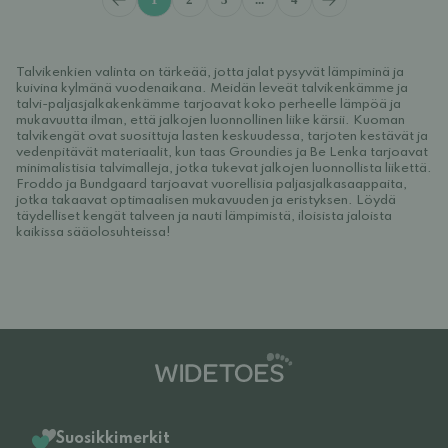
Talvikenkien valinta on tärkeää, jotta jalat pysyvät lämpiminä ja
kuivina kylmänä vuodenaikana. Meidän leveät talvikenkämme ja
talvi-paljasjalkakenkämme tarjoavat koko perheelle lämpöä ja
mukavuutta ilman, että jalkojen luonnollinen liike kärsii. Kuoman
talvikengät ovat suosittuja lasten keskuudessa, tarjoten kestävät ja
vedenpitävät materiaalit, kun taas Groundies ja Be Lenka tarjoavat
minimalistisia talvimalleja, jotka tukevat jalkojen luonnollista liikettä.
Froddo ja Bundgaard tarjoavat vuorellisia paljasjalkasaappaita,
jotka takaavat optimaalisen mukavuuden ja eristyksen. Löydä
täydelliset kengät talveen ja nauti lämpimistä, iloisista jaloista
kaikissa sääolosuhteissa!
Suosikkimerkit