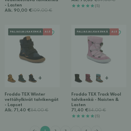
vedenkestävä talvikenkä
Alk. 75,65 €
89,00 €
- Lasten
(5)
Alk. 90,00 €
109,00 €
PALJASJALKAKENKÄ
ALE
PALJASJALKAKENKÄ
ALE
+
+
Froddo TEX Winter
Froddo TEX Track Wool
vettähylkivät talvikengät
talvikenkä - Naisten &
- Lapset
Lasten
Alk. 71,40 €
84,00 €
71,40 €
84,00 €
(5)
1
2
3
...
4