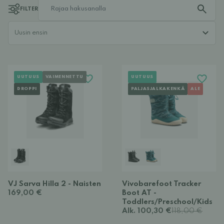
FILTER
UUTUUS
VAIMENNETTU
UUTUUS
DROPPI
PALJASJALKAKENKÄ
ALE
VJ Sarva Hilla 2 - Naisten
Vivobarefoot Tracker
169,00 €
Boot AT -
Toddlers/Preschool/Kids
Alk. 100,30 €
118,00 €