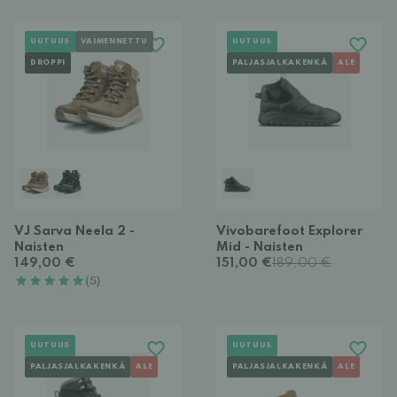
UUTUUS
VAIMENNETTU
UUTUUS
DROPPI
PALJASJALKAKENKÄ
ALE
VJ Sarva Neela 2 -
Vivobarefoot Explorer
Naisten
Mid - Naisten
149,00 €
151,00 €
189,00 €
(5)
UUTUUS
UUTUUS
PALJASJALKAKENKÄ
ALE
PALJASJALKAKENKÄ
ALE