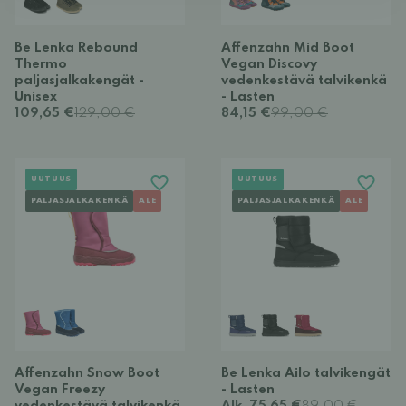
Be Lenka Rebound
Affenzahn Mid Boot
Thermo
Vegan Discovy
paljasjalkakengät -
vedenkestävä talvikenkä
Unisex
- Lasten
109,65 €
129,00 €
84,15 €
99,00 €
UUTUUS
UUTUUS
PALJASJALKAKENKÄ
ALE
PALJASJALKAKENKÄ
ALE
Affenzahn Snow Boot
Be Lenka Ailo talvikengät
Vegan Freezy
- Lasten