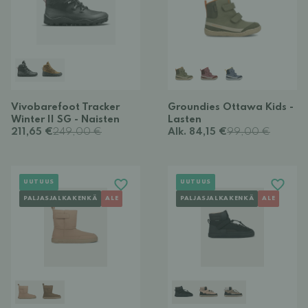
Vivobarefoot Tracker
Groundies Ottawa Kids -
Winter II SG - Naisten
Lasten
211,65 €
249,00 €
Alk. 84,15 €
99,00 €
UUTUUS
UUTUUS
PALJASJALKAKENKÄ
ALE
PALJASJALKAKENKÄ
ALE