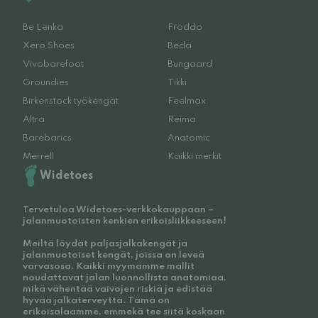
Be Lenka
Froddo
Xero Shoes
Beda
Vivobarefoot
Bungaard
Groundies
Tikki
Birkenstock työkengät
Feelmax
Altra
Reima
Barebarics
Anatomic
Merrell
Kaikki merkit
Widetoes
Tervetuloa Widetoes-verkkokauppaan –
jalanmuotoisten kenkien erikoisliikkeeseen!
Meiltä löydät paljasjalkakengät ja
jalanmuotoiset kengät, joissa on leveä
varvasosa. Kaikki myymämme mallit
noudattavat jalan luonnollista anatomiaa,
mikä vähentää vaivojen riskiä ja edistää
hyvää jalkaterveyttä. Tämä on
erikoisalaamme, emmekä tee siitä koskaan