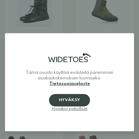
Skinners Nanook
Norwalk Capella
paljasjalkanilkkurit
paljasjalkanilkkurit
157,25 €
185,00 €
Alk. 59,50 €
119,00 €
Tämä sivusto käyttää evästeitä paremman
asiakaskokemuksen luomiseksi.
Tietosuojaseloste
UUTUUS
UUTUUS
PALJASJALKAKENKÄ
ALE
PALJASJALKAKENKÄ
ALE
HYVÄKSY
Hyväksy pakolliset