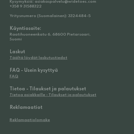
Kysymyksiä: asiakaspalvelu@widetoes.com
+358 9 31588322
Yritysnumero (Suomalainen): 3324484-5
Käyntiosoite:
Raatihuoneenkatu 6, 68600 Pietarsaari,
Suomi
Laskut
Täältä löydät laskutustiedot
FAQ - Usein kysyttyä
FAQ
Tietoa - Tilaukset ja palautukset
Tietoa asiakkaille - Tilaukset ja palautukset
Reklamaatiot
Reklamaatiolomake