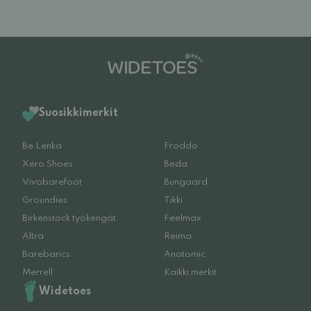
Suosikkimerkit
Be Lenka
Froddo
Xero Shoes
Beda
Vivobarefoot
Bungaard
Groundies
Tikki
Birkenstock työkengät
Feelmax
Altra
Reima
Barebarics
Anatomic
Merrell
Kaikki merkit
Widetoes