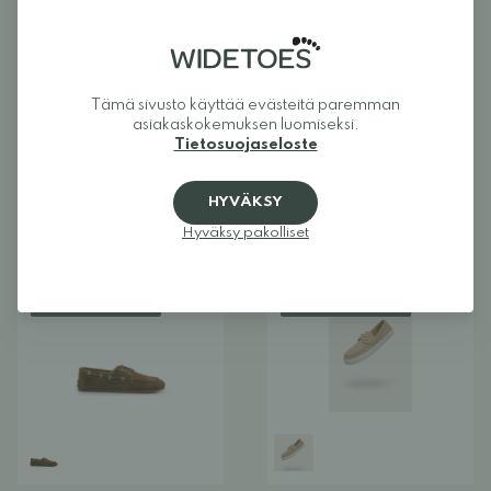
Tämä sivusto käyttää evästeitä paremman
asiakaskokemuksen luomiseksi.
Be Lenka Divella
Be Lenka Fiorela
Tietosuojaseloste
paljasjalkamokasiinit -
paljasjalkamokasiinit -
Unisex
Unisex
119,90 €
119,00 €
HYVÄKSY
Hyväksy pakolliset
UUTUUS
UUTUUS
PALJASJALKAKENKÄ
PALJASJALKAKENKÄ