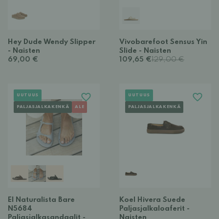
Hey Dude Wendy Slipper
Vivobarefoot Sensus Yin
- Naisten
Slide - Naisten
69,00 €
109,65 €
129,00 €
UUTUUS
UUTUUS
PALJASJALKAKENKÄ
ALE
PALJASJALKAKENKÄ
El Naturalista Bare
Koel Hivera Suede
N5684
Paljasjalkaloaferit -
Paljasjalkasandaalit -
Naisten