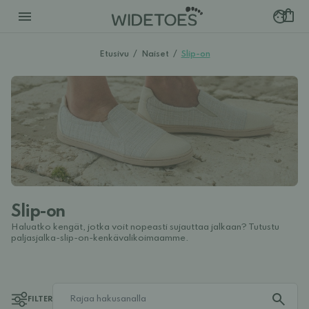
Etusivu
/
Naiset
/
Slip-on
Slip-on
Haluatko kengät, jotka voit nopeasti sujauttaa jalkaan? Tutustu
paljasjalka-slip-on-kenkävalikoimaamme.
FILTER