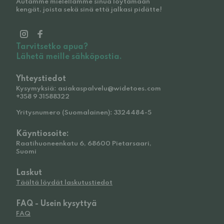
Autamme mielellämme sinua löytämään
kengät, joista sekä sinä että jalkasi pidätte!
Tarvitsetko apua?
Lähetä meille sähköpostia.
Yhteystiedot
Kysymyksiä: asiakaspalvelu@widetoes.com
+358 9 31588322
Yritysnumero (Suomalainen): 3324484-5
Käyntiosoite:
Raatihuoneenkatu 6, 68600 Pietarsaari,
Suomi
Laskut
Täältä löydät laskutustiedot
FAQ - Usein kysyttyä
FAQ