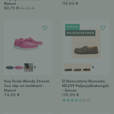
Naiset
119,00 €
80,75 €
95,00 €
UUTUUS
PALJASJALKAKENKÄ
+
+
Hey Dude Wendy Stretch
El Naturalista Nomada
Sox slip-on lenkkarit -
N5239 Paljasjalkakengät
Naiset
- Unisex
74,90 €
139,00 €
(3.7)