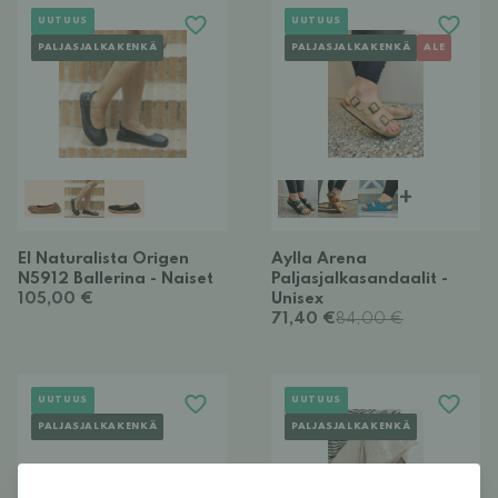
UUTUUS
UUTUUS
PALJASJALKAKENKÄ
PALJASJALKAKENKÄ
ALE
+
El Naturalista Origen
Aylla Arena
N5912 Ballerina - Naiset
Paljasjalkasandaalit -
105,00 €
Unisex
71,40 €
84,00 €
UUTUUS
UUTUUS
PALJASJALKAKENKÄ
PALJASJALKAKENKÄ