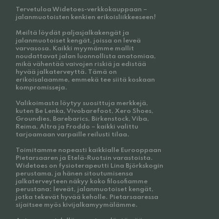
Tervetuloa Widetoes-verkkokauppaan –
jalanmuotoisten kenkien erikoisliikkeeseen!
Meiltä löydät paljasjalkakengät ja
jalanmuotoiset kengät, joissa on leveä
varvasosa. Kaikki myymämme mallit
noudattavat jalan luonnollista anatomiaa,
mikä vähentää vaivojen riskiä ja edistää
hyvää jalkaterveyttä. Tämä on
erikoisalaamme, emmekä tee siitä koskaan
kompromisseja.
Valikoimasta löytyy suosittuja merkkejä,
kuten Be Lenka, Vivobarefoot, Xero Shoes,
Groundies, Barebarics, Birkenstock, Viba,
Reima, Altra ja Froddo – kaikki valittu
tarjoamaan varpaille reilusti tilaa.
Toimitamme nopeasti kaikkialle Eurooppaan
Pietarsaaren ja Etelä-Ruotsin varastoista.
Widetoes on fysioterapeutti Lina Björkskogin
perustama, ja hänen sitoutumisensa
jalkaterveyteen näkyy koko filosofiamme
perustana: leveät, jalanmuotoiset kengät,
jotka tekevät hyvää keholle. Pietarsaaressa
sijaitsee myös kivijalkamyymälämme.