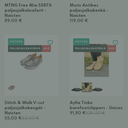
MTNG Free Mia 55876
Muris Antibes
paljasjalkaloaferit -
paljasjalkakenkä -
Naisten
Naisten
89,00 €
119,00 €
UUTUUS
UUTUUS
PALJASJALKAKENKÄ
ALE
PALJASJALKAKENKÄ
ALE
Stitch & Walk V-cut
Aylla Tinku
paljasjalkakengät -
barefootslippers - Unisex
Naisten
91,80 €
108,00 €
55,00 €
63,00 €