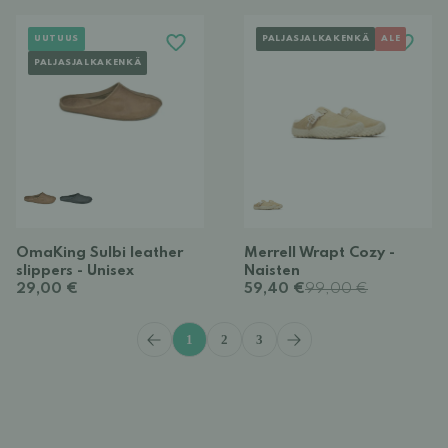
UUTUUS
PALJASJALKAKENKÄ
ALE
PALJASJALKAKENKÄ
OmaKing Sulbi leather
Merrell Wrapt Cozy -
slippers - Unisex
Naisten
29,00 €
59,40 €
99,00 €
1
2
3