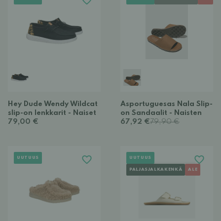
Hey Dude Wendy Wildcat
Asportuguesas Nala Slip-
slip-on lenkkarit - Naiset
on Sandaalit - Naisten
79,00 €
67,92 €
79,90 €
UUTUUS
UUTUUS
PALJASJALKAKENKÄ
ALE