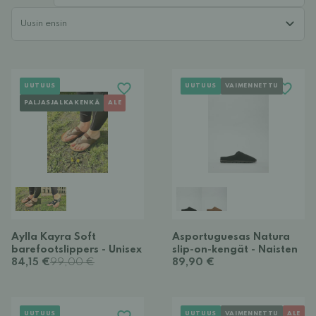
UUTUUS
UUTUUS
VAIMENNETTU
PALJASJALKAKENKÄ
ALE
Aylla Kayra Soft
Asportuguesas Natura
barefootslippers - Unisex
slip-on-kengät - Naisten
84,15 €
99,00 €
89,90 €
UUTUUS
UUTUUS
VAIMENNETTU
ALE