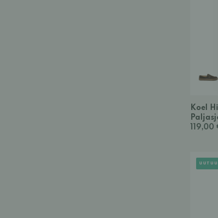
Koel H
Paljasj
119,00
UUTUU