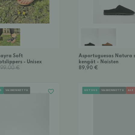
Kayra Soft
Asportuguesas Natura s
tslippers - Unisex
kengät - Naisten
€
99,00 €
89,90 €
S
VAIMENNETTU
UUTUUS
VAIMENNETTU
ALE