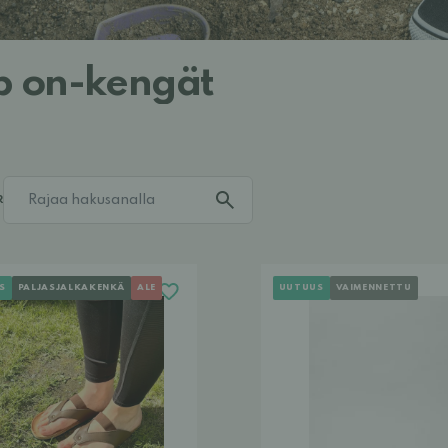
ip on-kengät
R
S
PALJASJALKAKENKÄ
ALE
UUTUUS
VAIMENNETTU