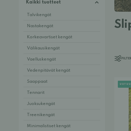
Kaikki tuotteet
Talvikengät
Sl
Nastakengät
Korkeavartiset kengät
Välikausikengät
FILTE
Vaelluskengät
Vedenpitävät kengät
Saappaat
UUTUU
Tennarit
Juoksukengät
Treenikengät
Minimalistiset kengät