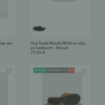
lip-on-
Hey Dude Wendy Wildcat slip-
on lenkkarit - Naiset
79,00 €
UUTUUS
VAIMENNETTU
ALE