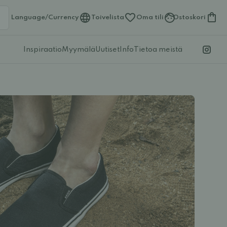
Language/Currency
Toivelista
Oma tili
Ostoskori
Inspiraatio
Myymälä
Uutiset
Info
Tietoa meistä