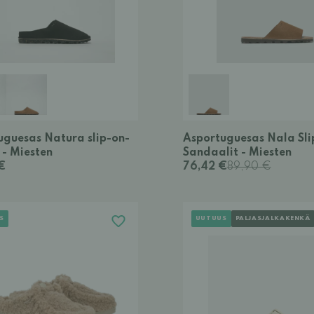
uguesas Natura slip-on-
Asportuguesas Nala Sli
 - Miesten
Sandaalit - Miesten
€
76,42 €
89,90 €
S
UUTUUS
PALJASJALKAKENKÄ