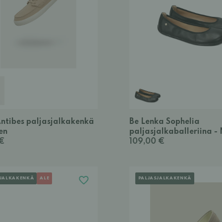
Antibes paljasjalkakenkä
Be Lenka Sophelia
en
paljasjalkaballeriina - 
 €
109,00 €
SJALKAKENKÄ
ALE
PALJASJALKAKENKÄ