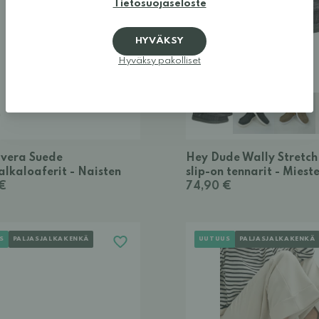
Tietosuojaseloste
HYVÄKSY
Hyväksy pakolliset
ivera Suede
Hey Dude Wally Stretch
alkaloaferit - Naisten
slip-on tennarit - Miest
 €
74,90 €
S
PALJASJALKAKENKÄ
UUTUUS
PALJASJALKAKENKÄ