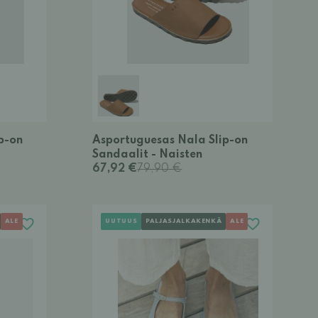
p-on
Asportuguesas Nala Slip-on
Sandaalit - Naisten
67,92 €
79,90 €
ALE
UUTUUS
PALJASJALKAKENKÄ
ALE