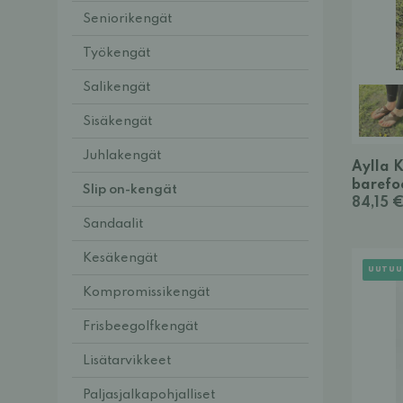
Seniorikengät
Työkengät
Salikengät
Sisäkengät
Juhlakengät
Aylla 
barefoo
Slip on-kengät
84,15 
Sandaalit
Kesäkengät
UUTUU
Kompromissikengät
Frisbeegolfkengät
Lisätarvikkeet
Paljasjalkapohjalliset