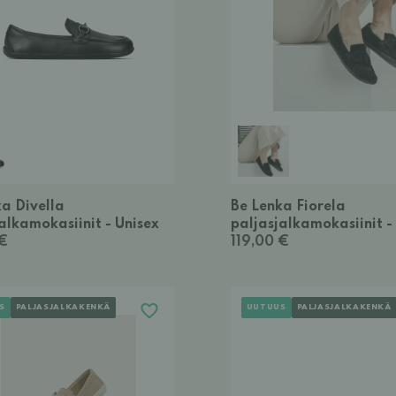
a Divella
Be Lenka Fiorela
alkamokasiinit - Unisex
paljasjalkamokasiinit -
 €
119,00 €
S
PALJASJALKAKENKÄ
UUTUUS
PALJASJALKAKENKÄ