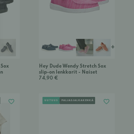
+
 Sox
Hey Dude Wendy Stretch Sox
en
slip-on lenkkarit - Naiset
74,90 €
UUTUUS
PALJASJALKAKENKÄ