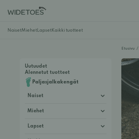
Naiset
Miehet
Lapset
Kaikki tuotteet
Etusivu
/
Uutuudet
Alennetut tuotteet
Paljasjalkakengät
Naiset
Miehet
Lapset