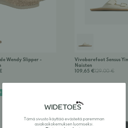
de Wendy Slipper -
Vivobarefoot Sensus Yin
n
Naisten
€
109,65 €
129,00 €
S
PALJASJALKAKENKÄ
Tämä sivusto käyttää evästeitä paremman
asiakaskokemuksen luomiseksi.