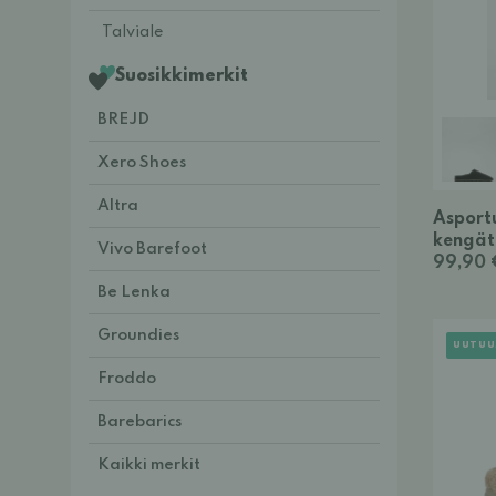
Talviale
Suosikkimerkit
BREJD
Xero Shoes
Altra
Asport
kengät
Vivo Barefoot
99,90 
Be Lenka
Groundies
UUTUU
Froddo
Barebarics
Kaikki merkit