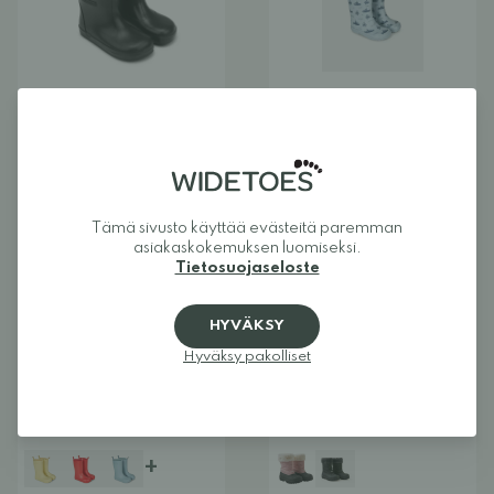
+
Bundgaard Rain vuorattu
Bundgaard Charly
paljasjalkasaappaat
paljasjalkasaappaat
38,00 €
59,00 €
Alk. 45,00 €
49,00 €
Tämä sivusto käyttää evästeitä paremman
asiakaskokemuksen luomiseksi.
Tietosuojaseloste
PALJASJALKAKENKÄ
ALE
VAIMENNETTU
DROPPI
ALE
HYVÄKSY
Hyväksy pakolliset
+