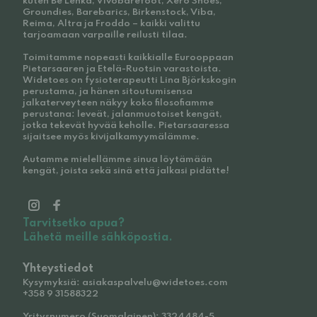
kuten Be Lenka, Vivobarefoot, Xero Shoes,
Groundies, Barebarics, Birkenstock, Viba,
Reima, Altra ja Froddo – kaikki valittu
tarjoamaan varpaille reilusti tilaa.
Toimitamme nopeasti kaikkialle Eurooppaan
Pietarsaaren ja Etelä-Ruotsin varastoista.
Widetoes on fysioterapeutti Lina Björkskogin
perustama, ja hänen sitoutumisensa
jalkaterveyteen näkyy koko filosofiamme
perustana: leveät, jalanmuotoiset kengät,
jotka tekevät hyvää keholle. Pietarsaaressa
sijaitsee myös kivijalkamyymälämme.
Autamme mielellämme sinua löytämään
kengät, joista sekä sinä että jalkasi pidätte!
Tarvitsetko apua?
Lähetä meille sähköpostia.
Yhteystiedot
Kysymyksiä: asiakaspalvelu@widetoes.com
+358 9 31588322
Yritysnumero (Suomalainen): 3324484-5