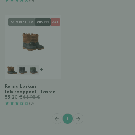
(5)
VAIMENNETTU
DROPPI
ALE
+
Reima Loskari
talvisaappaat - Lasten
55,20 €
64,95 €
(3)
1