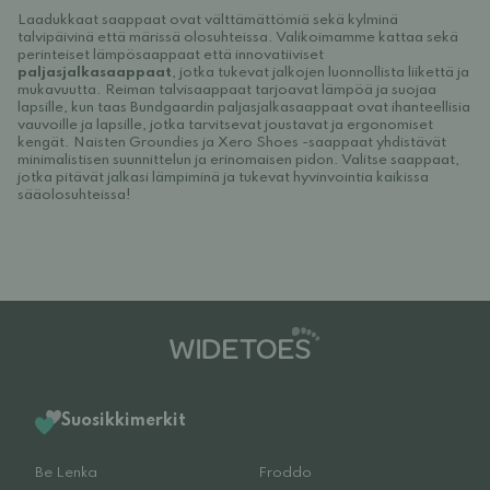
Laadukkaat saappaat ovat välttämättömiä sekä kylminä
talvipäivinä että märissä olosuhteissa. Valikoimamme kattaa sekä
perinteiset lämpösaappaat että innovatiiviset
paljasjalkasaappaat
, jotka tukevat jalkojen luonnollista liikettä ja
mukavuutta. Reiman talvisaappaat tarjoavat lämpöä ja suojaa
lapsille, kun taas Bundgaardin paljasjalkasaappaat ovat ihanteellisia
vauvoille ja lapsille, jotka tarvitsevat joustavat ja ergonomiset
kengät. Naisten Groundies ja Xero Shoes -saappaat yhdistävät
minimalistisen suunnittelun ja erinomaisen pidon. Valitse saappaat,
jotka pitävät jalkasi lämpiminä ja tukevat hyvinvointia kaikissa
sääolosuhteissa!
Suosikkimerkit
Be Lenka
Froddo