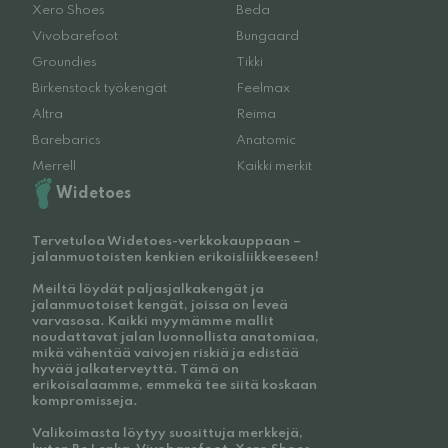
Xero Shoes
Beda
Vivobarefoot
Bungaard
Groundies
Tikki
Birkenstock työkengät
Feelmax
Altra
Reima
Barebarics
Anatomic
Merrell
Kaikki merkit
Widetoes
Tervetuloa Widetoes-verkkokauppaan –
jalanmuotoisten kenkien erikoisliikkeeseen!
Meiltä löydät paljasjalkakengät ja
jalanmuotoiset kengät, joissa on leveä
varvasosa. Kaikki myymämme mallit
noudattavat jalan luonnollista anatomiaa,
mikä vähentää vaivojen riskiä ja edistää
hyvää jalkaterveyttä. Tämä on
erikoisalaamme, emmekä tee siitä koskaan
kompromisseja.
Valikoimasta löytyy suosittuja merkkejä,