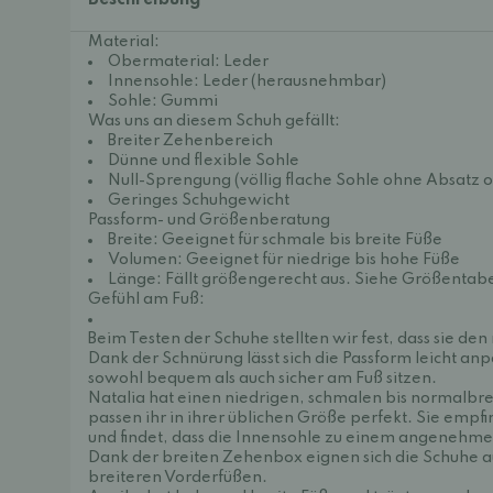
Beschreibung
Material:
Obermaterial: Leder
Innensohle: Leder (herausnehmbar)
Sohle: Gummi
Was uns an diesem Schuh gefällt:
Breiter Zehenbereich
Dünne und flexible Sohle
Null-Sprengung (völlig flache Sohle ohne Absatz
Geringes Schuhgewicht
Passform- und Größenberatung
Breite: Geeignet für schmale bis breite Füße
Volumen: Geeignet für niedrige bis hohe Füße
Länge: Fällt größengerecht aus. Siehe Größentabe
Gefühl am Fuß:
Beim Testen der Schuhe stellten wir fest, dass sie d
Dank der Schnürung lässt sich die Passform leicht an
sowohl bequem als auch sicher am Fuß sitzen.
Natalia hat einen niedrigen, schmalen bis normalbre
passen ihr in ihrer üblichen Größe perfekt. Sie empfi
und findet, dass die Innensohle zu einem angenehme
Dank der breiten Zehenbox eignen sich die Schuhe a
breiteren Vorderfüßen.