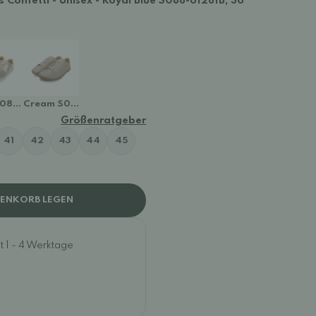
 Confetti - Unisex - Royal Blue S088-61281B, 36
1C
S088-61281E
Cream S088-61281
Größenratgeber
41
42
43
44
45
RENKORB LEGEN
t 1 - 4 Werktage