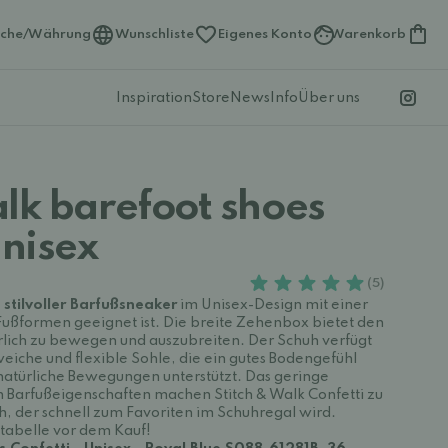
ache/Währung
Wunschliste
Eigenes Konto
Warenkorb
Inspiration
Store
News
Info
Über uns
alk barefoot shoes
Unisex
(5)
n stilvoller Barfußsneaker
im Unisex-Design mit einer
 Fußformen geeignet ist. Die breite Zehenbox bietet den
ürlich zu bewegen und auszubreiten. Der Schuh verfügt
weiche und flexible Sohle, die ein gutes Bodengefühl
natürliche Bewegungen unterstützt. Das geringe
 Barfußeigenschaften machen Stitch & Walk Confetti zu
 der schnell zum Favoriten im Schuhregal wird.
ntabelle vor dem Kauf!