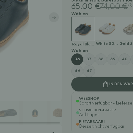
Stitch & Walk barefoot shoes
65,00 €
74,00 €
Wählen
White S088-6128
Gold 
Royal Blue S088-61281B
Wählen
36
37
38
39
40
46
47
IN DEN WA
WEBSHOP
Sofort verfügbar - Lieferzei
SCHWEDEN-LAGER
Auf Lager
PIETARSAARI
Derzeit nicht verfügbar