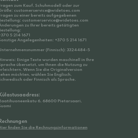
Fragen zum Kauf, Schuhmodell oder zur
Größe: customerservice@widetoes.com
Fragen zu einer bereits aufgegebenen
Bestellung: customerservice@widetoes.com
Änderungen zu Ihrer bereits getätigten
Bestellung:
+370 5 214 1671
Sonstige Angelegenheiten: +370 5 214 1671
Unternehmensnummer (Finnisch): 3324484-5
Hinweis: Einige Texte wurden maschinell in Ihre
Sprache übersetzt, um Ihnen die Nutzung zu
erleichtern. Wenn Sie die Originalversion
sehen möchten, wählen Sie Englisch,
Schwedisch oder Finnisch als Sprache.
Külastusaadress:
Raatihuoneenkatu 6, 68600 Pietarsaari,
Suomi
Rechnungen
Hier finden Sie die Rechnungsinformationen