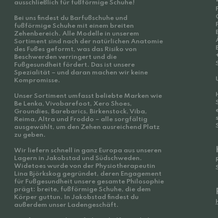
ausschließlich für fußförmige Schuhe!
Bei uns findest du Barfußschuhe und
fußförmige Schuhe mit einem breiten
Zehenbereich. Alle Modelle in unserem
Sortiment sind nach der natürlichen Anatomie
des Fußes geformt, was das Risiko von
Beschwerden verringert und die
Fußgesundheit fördert. Das ist unsere
Spezialität – und daran machen wir keine
Kompromisse.
Unser Sortiment umfasst beliebte Marken wie
Be Lenka, Vivobarefoot, Xero Shoes,
Groundies, Barebarics, Birkenstock, Viba,
Reima, Altra und Froddo – alle sorgfältig
ausgewählt, um den Zehen ausreichend Platz
zu geben.
Wir liefern schnell in ganz Europa aus unseren
Lagern in Jakobstad und Südschweden.
Widetoes wurde von der Physiotherapeutin
Lina Björkskog gegründet, deren Engagement
für Fußgesundheit unsere gesamte Philosophie
prägt: breite, fußförmige Schuhe, die dem
Körper guttun. In Jakobstad findest du
außerdem unser Ladengeschäft.