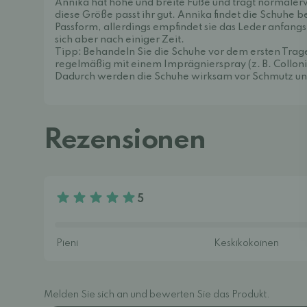
Annika hat hohe und breite Füße und trägt normale
diese Größe passt ihr gut. Annika findet die Schuhe 
Passform, allerdings empfindet sie das Leder anfangs a
sich aber nach einiger Zeit.
Tipp: Behandeln Sie die Schuhe vor dem ersten Trag
regelmäßig mit einem Imprägnierspray (z. B.
Colloni
Dadurch werden die Schuhe wirksam vor Schmutz und
Rezensionen
5
Melden Sie sich an und bewerten Sie das Produkt.