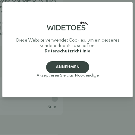
rweise Schuhgröße 38. Auch
bequem und schätzt die
ls etwas steif – das gibt
en und auch später
l Organic Protect & Care
).
 Feuchtigkeit geschützt.
Diese Website verwendet Cookies, um ein besseres
Kundenerlebnis zu schaffen.
Datenschutzrichtlinie
ANNEHMEN
Akzeptieren Sie das Notwendige