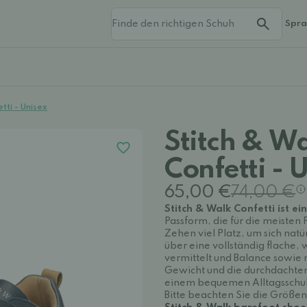
Spr
tti - Unisex
Stitch & W
Confetti - 
65,00 €
74,00 €
Stitch & Walk Confetti ist ei
Passform, die für die meisten
Zehen viel Platz, um sich nat
über eine vollständig flache, 
vermittelt und Balance sowie 
Gewicht und die durchdachten
einem bequemen Alltagsschuh,
Bitte beachten Sie die Größe