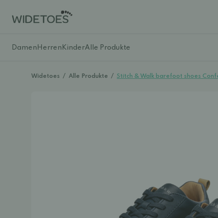
Damen
Herren
Kinder
Alle Produkte
Widetoes
/
Alle Produkte
/
Stitch & Walk barefoot shoes Confe