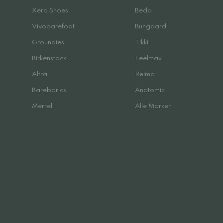
Xero Shoes
Beda
Vivobarefoot
Bungaard
Groundies
Tikki
Birkenstock
Feelmax
Altra
Reima
Barebarics
Anatomic
Merrell
Alle Marken