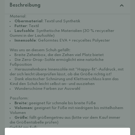
Beschreibung
Material:
Obermaterial
: Textil und Synthetik
Futter
: Textil
Laufsohle
: Synthetische Materialien (30 % recycelter
Gummi in der Laufsohle)
Innensohle
: Geformtes EVA + recyceltes Polyester
Was uns an diesem Schuh gefällt:
Breite Zehenbox, die den Zehen viel Platz bietet
Die Zero-Drop-Sohle ermöglicht eine natürliche
Fußposition
Herausnehmbare Innensohle mit "Happy-fit"-Aufdruck, mit
der sich leicht überprüfen lässt, ob die Größe richtig ist!
Dank elastischer Schnürung und Klettverschluss kann das
Kind den Schuh leicht selbst an- und ausziehen
Wunderschöne Farben zur Auswahl
Passform:
Breite:
geeignet für schmale bis breite Füße
Volumen:
geeignet für Füße mit niedrigem bis mittelhohem
Volumen
Größe:
fällt größengetreu aus (bitte vor dem Kauf immer
die Größentabelle prüfen)
Gefühl am Fuß:
Sandra, die einen schmalen Fuß mit geringem Volumen und