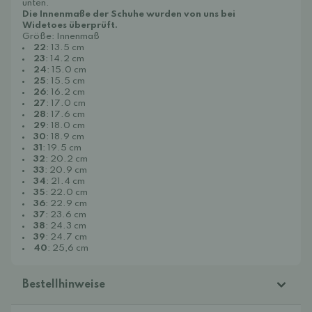
unten.
Die Innenmaße der Schuhe wurden von uns bei
Widetoes überprüft.
Größe: Innenmaß
22
: 13.5 cm
23
: 14.2 cm
24
: 15.0 cm
25
: 15.5 cm
26
: 16.2 cm
27
: 17.0 cm
28
: 17.6 cm
29
: 18.0 cm
30
: 18.9 cm
31
: 19.5 cm
32
: 20.2 cm
33
: 20.9 cm
34
: 21.4 cm
35
: 22.0 cm
36
: 22.9 cm
37
: 23.6 cm
38
: 24.3 cm
39
: 24.7 cm
40
: 25,6 cm
Bestellhinweise