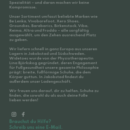
Spezialität – und daran machen wir keine
Kompromisse.
Unser Sortiment umfasst beliebte Marken wie
Be Lenka, Vivobarefoot, Xero Shoes,
Groundies, Barebarics, Birkenstock, Viba,
Reima, Altra und Froddo – alle sorgfältig
ausgewählt, um den Zehen ausreichend Platz
zu geben.
Wir liefern schnell in ganz Europa aus unseren
Lagern in Jakobstad und Südschweden.
Widetoes wurde von der Physiotherapeutin
Lina Björkskog gegründet, deren Engagement
für Fußgesundheit unsere gesamte Philosophie
prägt: breite, fußförmige Schuhe, die dem
Körper guttun. In Jakobstad findest du
außerdem unser Ladengeschäft.
Wir freuen uns darauf, dir zu helfen, Schuhe zu
finden, die sowohl du als auch deine Füße
lieben werden!
Brauchst du Hilfe?
Schreib uns eine E-Mail.