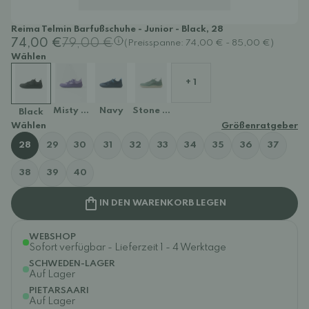
Reima Telmin Barfußschuhe - Junior - Black, 28
74,00 €
79,00 €
(Preisspanne: 74,00 € - 85,00 €)
Wählen
+ 1
Misty Violet
Navy
Stone Green
Black
Wählen
Größenratgeber
28
29
30
31
32
33
34
35
36
37
38
39
40
IN DEN WARENKORB LEGEN
WEBSHOP
Sofort verfügbar - Lieferzeit 1 - 4 Werktage
SCHWEDEN-LAGER
Auf Lager
PIETARSAARI
Auf Lager