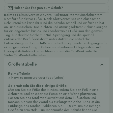
Haben Sie Fragen zum Schuh?
Reimas Telmin
vereint clevere Funktionalität mit durchdachtem
Komfort für aktive Füße. Dank Klettverschluss und elastischen
Schnürsenkeln kann Ihr Kind die Schuhe schnell und einfach selbst
an- und ausziehen. Die leichten und atmungsaktiven Schuhe sorgen
für ein angenehm kühles und komfortables Fußklima den ganzen
Tag. Die flexible Sohle mit Null-Sprengung und die speziell
entwickelte Barfußpassform unterstützen die natürliche
Entwicklung der Kinderfüße und schaffen optimale Bedingungen für
einen gesunden Gang. Die herausnehmbaren Einlegesohlen mit
Happy-Fit-Aufdruck erleichtern zudem die Größenkontrolle.
Siehe Größentabelle unten.
Größentabelle
Reima Telmin
▷ How to measure your feet (video)
So ermitteln Sie die richtige Größe:
Messen Sie die Füße des Kindes, indem Sie den Fuß in eine
Schachtel stellen oder die Ferse an eine Wand platzieren.
Lassen Sie das Kind mit Gewicht auf dem Fuß stehen und
messen Sie von der Wand bis zur längsten Zehe. Dies ist die
Fußlänge des Kindes. Addieren Sie 1–1,5 cm, um die richtige
Größe zu ermitteln. Die Innenmaße des Schuhs finden Sie