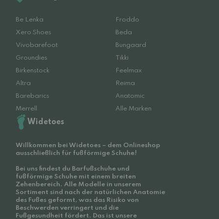
Be Lenka
Froddo
Xero Shoes
Beda
Vivobarefoot
Bungaard
Groundies
Tikki
Birkenstock
Feelmax
Altra
Reima
Barebarics
Anatomic
Merrell
Alle Marken
Widetoes
Willkommen bei Widetoes – dem Onlineshop
ausschließlich für fußförmige Schuhe!
Bei uns findest du Barfußschuhe und
fußförmige Schuhe mit einem breiten
Zehenbereich. Alle Modelle in unserem
Sortiment sind nach der natürlichen Anatomie
des Fußes geformt, was das Risiko von
Beschwerden verringert und die
Fußgesundheit fördert. Das ist unsere