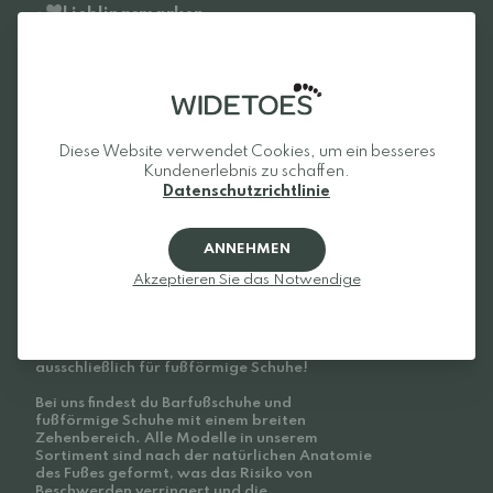
Lieblingsmarken
Be Lenka
Froddo
Xero Shoes
Beda
Vivobarefoot
Bungaard
Diese Website verwendet Cookies, um ein besseres
Groundies
Tikki
Kundenerlebnis zu schaffen.
Birkenstock
Feelmax
Datenschutzrichtlinie
Altra
Reima
Barebarics
Anatomic
ANNEHMEN
Merrell
Alle Marken
Akzeptieren Sie das Notwendige
Widetoes
Willkommen bei Widetoes – dem Onlineshop
ausschließlich für fußförmige Schuhe!
Bei uns findest du Barfußschuhe und
fußförmige Schuhe mit einem breiten
Zehenbereich. Alle Modelle in unserem
Sortiment sind nach der natürlichen Anatomie
des Fußes geformt, was das Risiko von
Beschwerden verringert und die