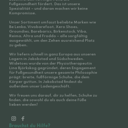
Fußgesundheit fördert. Das ist unsere
Spezialität – und daran machen wir keine
Kompromisse.
Unser Sortiment umfasst beliebte Marken wie
Be Lenka, Vivobarefoot, Xero Shoes,
Groundies, Barebarics, Birkenstock, Viba,
Reima, Altra und Froddo – alle sorgfältig
ausgewählt, um den Zehen ausreichend Platz
zu geben.
Wir liefern schnell in ganz Europa aus unseren
Lagern in Jakobstad und Südschweden.
Widetoes wurde von der Physiotherapeutin
Lina Björkskog gegründet, deren Engagement
für Fußgesundheit unsere gesamte Philosophie
prägt: breite, fußförmige Schuhe, die dem
Körper guttun. In Jakobstad findest du
außerdem unser Ladengeschäft.
Wir freuen uns darauf, dir zu helfen, Schuhe zu
finden, die sowohl du als auch deine Füße
lieben werden!
Brauchst du Hilfe?