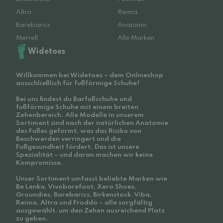
Altra
Reima
Barebarics
Anatomic
Merrell
Alle Marken
Widetoes
Willkommen bei Widetoes – dem Onlineshop
ausschließlich für fußförmige Schuhe!
Bei uns findest du Barfußschuhe und
fußförmige Schuhe mit einem breiten
Zehenbereich. Alle Modelle in unserem
Sortiment sind nach der natürlichen Anatomie
des Fußes geformt, was das Risiko von
Beschwerden verringert und die
Fußgesundheit fördert. Das ist unsere
Spezialität – und daran machen wir keine
Kompromisse.
Unser Sortiment umfasst beliebte Marken wie
Be Lenka, Vivobarefoot, Xero Shoes,
Groundies, Barebarics, Birkenstock, Viba,
Reima, Altra und Froddo – alle sorgfältig
ausgewählt, um den Zehen ausreichend Platz
zu geben.