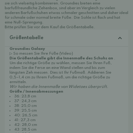
sie sich vielseitig kombinieren. Groundies bieten eine
barfußfreundliche Zehenbox, sind aber im Vergleich zu vielen
anderen Barfußschuhen etwas schmaler geschnitten und daher ideal
für schmale oder normal breite Füße. Die Sohle ist flach und hat
eine Null-Sprengung.
Bitte prüfen Sie vor dem Kauf die Größentabelle.
Größentabelle
Groundies Galaxy
▷ So messen Sie Ihre Füße (Video)
Die Größentabelle gibt die Innenmaße des Schuhs an
.
Um die richtige Größe zu wählen, messen Sie Ihren Fuß,
indem Sie die Ferse an eine Wand stellen und bis zum
längsten Zeh messen. Dies ist Ihr Fußmaß. Addieren Sie
0,5–1,4 cm zu Ihrem Fußmaß, um die richtige Größe zu
ermitteln.
Wir haben die Innenmaße von Widetoes überprüft.
Größe / Innenabmessungen
36: 23,8 cm
37: 24,3 cm
38: 25,0 cm
39: 25,5 cm
40: 26,5 cm
41: 27,3 cm
42: 28,0 cm
43: 28,5 cm