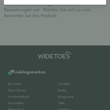
Für dieses Produkt liegen noch keine
Bewertungen vor.
Melden Sie sich an und
bewerten Sie das Produkt.
Lieblingsmarken
Be Lenka
Froddo
Xero Shoes
Beda
Vivobarefoot
Bungaard
Groundies
Tikki
Birkenstock
Feelmax