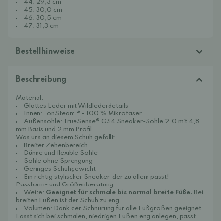
44: 29,3 cm
45: 30,0 cm
46: 30,5 cm
47: 31,3 cm
Bestellhinweise
Beschreibung
Material:
Glattes Leder mit Wildlederdetails
Innen:
onSteam
® -
100 %
Mikrofaser
Außensohle: TrueSense® GS4 Sneaker-Sohle 2.0 mit 4,8
mm Basis und 2 mm Profil
Was uns an diesem Schuh gefällt:
Breiter Zehenbereich
Dünne und flexible Sohle
Sohle ohne Sprengung
Geringes Schuhgewicht
Ein richtig stylischer Sneaker, der zu allem passt!
Passform- und Größenberatung:
Weite:
Geeignet für schmale bis normal breite Füße.
Bei
breiten Füßen ist der Schuh zu eng.
Volumen: Dank der Schnürung für alle Fußgrößen geeignet.
Lässt sich bei schmalen, niedrigen Füßen eng anlegen, passt