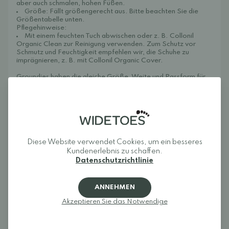
aber auch schmalen, hohen Füßen.
Größe: Fällt größengerecht aus. Bitte beachten Sie die
Größentabelle unten.
Pflegehinweise:
Mit einem feuchten Tuch abwischen oder z. B.
Collonil
Organic Clean
zur Reinigung verwenden. Zum Schutz vor
Schmutz und Feuchtigkeit empfehlen wir, die Schuhe zu
imprägnieren, z. B. mit
Collonil Organic Cover.
Groundies haben die gleiche Größe, Weite und Passform für
Damen und Herren. Dieses Modell ist auf der
Damenproduktseite in den Größen 36–43 erhältlich.
Hergestellt in Portugal.
Diese Website verwendet Cookies, um ein besseres
Rezensionen
Kundenerlebnis zu schaffen.
Datenschutzrichtlinie
Melden Sie sich an und bewerten Sie das Produkt.
ANNEHMEN
EINLOGGEN
Akzeptieren Sie das Notwendige
Rezensionen (0)