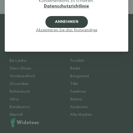
Kundenerlebnis zu schaffen.
Datenschutzrichtlinie
ANNEHMEN
Akzeptieren Sie das Notwendige
Lieblingsmarken
Be Lenka
Froddo
Xero Shoes
Beda
Vivobarefoot
Bungaard
Groundies
Tikki
Birkenstock
Feelmax
Altra
Reima
Barebarics
Anatomic
Merrell
Alle Marken
Widetoes