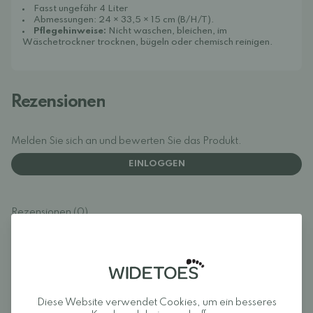
Fasst ungefähr 4 Liter
Abmessungen: 24 × 33,5 × 15 cm (B/H/T).
Pflegehinweise:
Nicht waschen, bleichen, im
Wäschetrockner trocknen, bügeln oder chemisch reinigen.
Rezensionen
Melden Sie sich an und bewerten Sie das Produkt.
EINLOGGEN
Rezensionen (0)
Für dieses Produkt liegen noch keine
Bewertungen vor.
Melden Sie sich an und
bewerten Sie das Produkt.
Diese Website verwendet Cookies, um ein besseres