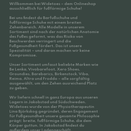
Willkommen bei Widetoes – dem Onlineshop
ausschließlich für fußförmige Schuhe!
Bei uns findest du Barfußschuhe und
fußförmige Schuhe mit einem breiten
Zehenbereich. Alle Modelle in unserem
Sortiment sind nach der natürlichen Anatomie
des Fußes geformt, was das Risiko von
Beschwerden verringert und die
Fußgesundheit fördert. Das ist unsere
Spezialität – und daran machen wir keine
Kompromisse.
Unser Sortiment umfasst beliebte Marken wie
Be Lenka, Vivobarefoot, Xero Shoes,
Groundies, Barebarics, Birkenstock, Viba,
Reima, Altra und Froddo – alle sorgfältig
ausgewählt, um den Zehen ausreichend Platz
zu geben.
Wir liefern schnell in ganz Europa aus unseren
Lagern in Jakobstad und Südschweden.
Widetoes wurde von der Physiotherapeutin
Lina Björkskog gegründet, deren Engagement
für Fußgesundheit unsere gesamte Philosophie
prägt: breite, fußförmige Schuhe, die dem
Körper guttun. In Jakobstad findest du
außerdem unser Ladengeschäft.