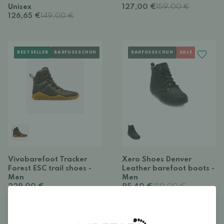
Unisex
127,00 €
159,00 €
126,65 €
149,00 €
BESTSELLER
BARFUSSSCHUH
BARFUSSSCHUH
SALE
Vivobarefoot Tracker
Xero Shoes Denver
Forest ESC trail shoes -
Leather barefoot boots -
Men
Men
229,00 €
95,40 €
159,00 €
(5)