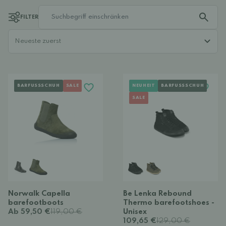
FILTER
BARFUSSSCHUH
SALE
NEUHEIT
BARFUSSSCHUH
SALE
Norwalk Capella
Be Lenka Rebound
barefootboots
Thermo barefootshoes -
Ab 59,50 €
119,00 €
Unisex
109,65 €
129,00 €