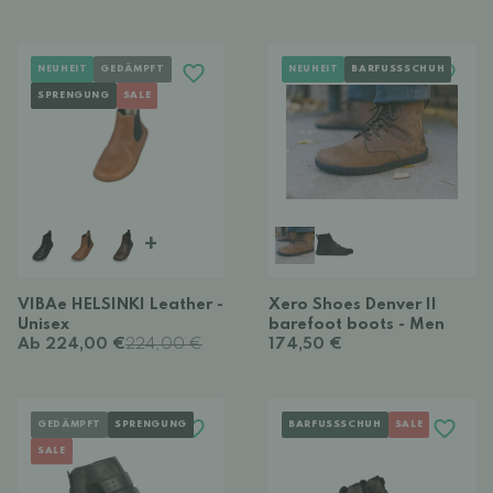
NEUHEIT
GEDÄMPFT
NEUHEIT
BARFUSSSCHUH
SPRENGUNG
SALE
+
VIBAe HELSINKI Leather -
Xero Shoes Denver II
Unisex
barefoot boots - Men
Ab 224,00 €
224,00 €
174,50 €
GEDÄMPFT
SPRENGUNG
BARFUSSSCHUH
SALE
SALE