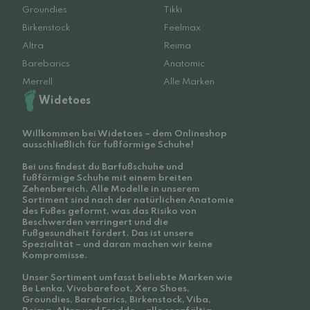
Groundies
Tikki
Birkenstock
Feelmax
Altra
Reima
Barebarics
Anatomic
Merrell
Alle Marken
Widetoes
Willkommen bei Widetoes – dem Onlineshop
ausschließlich für fußförmige Schuhe!
Bei uns findest du Barfußschuhe und
fußförmige Schuhe mit einem breiten
Zehenbereich. Alle Modelle in unserem
Sortiment sind nach der natürlichen Anatomie
des Fußes geformt, was das Risiko von
Beschwerden verringert und die
Fußgesundheit fördert. Das ist unsere
Spezialität – und daran machen wir keine
Kompromisse.
Unser Sortiment umfasst beliebte Marken wie
Be Lenka, Vivobarefoot, Xero Shoes,
Groundies, Barebarics, Birkenstock, Viba,