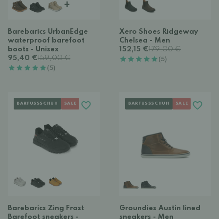
+
Barebarics UrbanEdge
Xero Shoes Ridgeway
waterproof barefoot
Chelsea - Men
boots - Unisex
152,15 €
179,00 €
95,40 €
159,00 €
(5)
(5)
BARFUSSSCHUH
SALE
BARFUSSSCHUH
SALE
Barebarics Zing Frost
Groundies Austin lined
Barefoot sneakers -
sneakers - Men