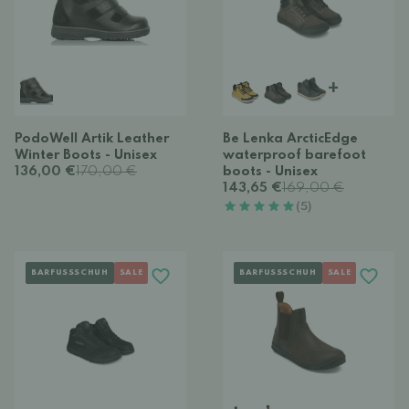
+
PodoWell Artik Leather
Be Lenka ArcticEdge
Winter Boots - Unisex
waterproof barefoot
136,00 €
170,00 €
boots - Unisex
143,65 €
169,00 €
(5)
BARFUSSSCHUH
SALE
BARFUSSSCHUH
SALE