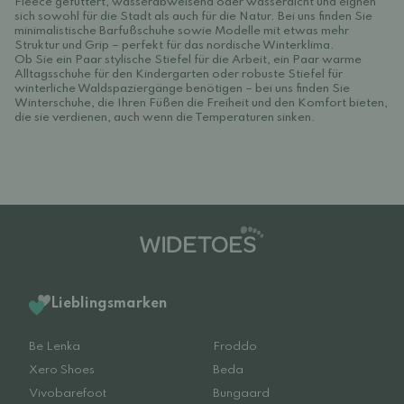
Fleece gefüttert, wasserabweisend oder wasserdicht und eignen
sich sowohl für die Stadt als auch für die Natur. Bei uns finden Sie
minimalistische Barfußschuhe sowie Modelle mit etwas mehr
Struktur und Grip – perfekt für das nordische Winterklima.
Ob Sie ein Paar stylische Stiefel für die Arbeit, ein Paar warme
Alltagsschuhe für den Kindergarten oder robuste Stiefel für
winterliche Waldspaziergänge benötigen – bei uns finden Sie
Winterschuhe, die Ihren Füßen die Freiheit und den Komfort bieten,
die sie verdienen, auch wenn die Temperaturen sinken.
Lieblingsmarken
Be Lenka
Froddo
Xero Shoes
Beda
Vivobarefoot
Bungaard