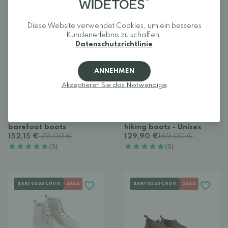
BARFUSSSCHUH
SALE
BARFUSSSCHUH
SALE
Diese Website verwendet Cookies, um ein besseres
Kundenerlebnis zu schaffen.
Datenschutzrichtlinie
ANNEHMEN
Akzeptieren Sie das Notwendige
+
+
Be Lenka Winter 3.0
Be Lenka Ranger 2.0
barefoot boots
hiking boots - Unisex
152,15 €
179,00 €
129,90 €
169,00 €
(5)
(5)
BARFUSSSCHUH
SALE
BARFUSSSCHUH
SALE