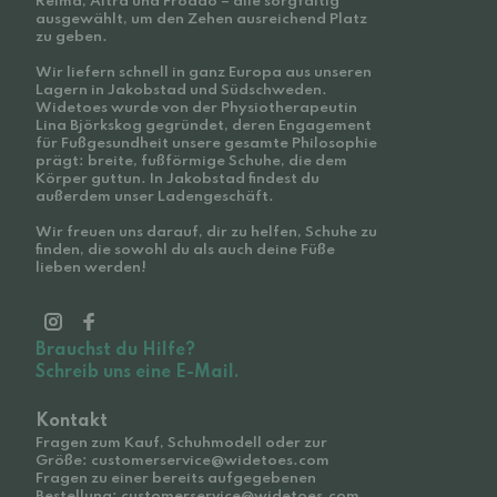
Reima, Altra und Froddo – alle sorgfältig
ausgewählt, um den Zehen ausreichend Platz
zu geben.
Wir liefern schnell in ganz Europa aus unseren
Lagern in Jakobstad und Südschweden.
Widetoes wurde von der Physiotherapeutin
Lina Björkskog gegründet, deren Engagement
für Fußgesundheit unsere gesamte Philosophie
prägt: breite, fußförmige Schuhe, die dem
Körper guttun. In Jakobstad findest du
außerdem unser Ladengeschäft.
Wir freuen uns darauf, dir zu helfen, Schuhe zu
finden, die sowohl du als auch deine Füße
lieben werden!
Brauchst du Hilfe?
Schreib uns eine E-Mail.
Kontakt
Fragen zum Kauf, Schuhmodell oder zur
Größe: customerservice@widetoes.com
Fragen zu einer bereits aufgegebenen
Bestellung: customerservice@widetoes.com