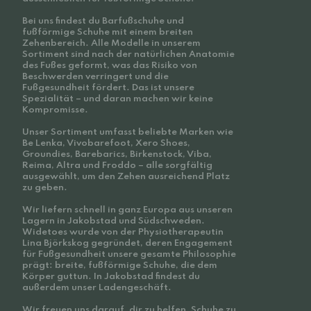
Bei uns findest du Barfußschuhe und
fußförmige Schuhe mit einem breiten
Zehenbereich. Alle Modelle in unserem
Sortiment sind nach der natürlichen Anatomie
des Fußes geformt, was das Risiko von
Beschwerden verringert und die
Fußgesundheit fördert. Das ist unsere
Spezialität – und daran machen wir keine
Kompromisse.
Unser Sortiment umfasst beliebte Marken wie
Be Lenka, Vivobarefoot, Xero Shoes,
Groundies, Barebarics, Birkenstock, Viba,
Reima, Altra und Froddo – alle sorgfältig
ausgewählt, um den Zehen ausreichend Platz
zu geben.
Wir liefern schnell in ganz Europa aus unseren
Lagern in Jakobstad und Südschweden.
Widetoes wurde von der Physiotherapeutin
Lina Björkskog gegründet, deren Engagement
für Fußgesundheit unsere gesamte Philosophie
prägt: breite, fußförmige Schuhe, die dem
Körper guttun. In Jakobstad findest du
außerdem unser Ladengeschäft.
Wir freuen uns darauf, dir zu helfen, Schuhe zu