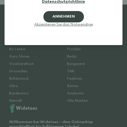
Datenschutzrichtlinie
ANNEHMEN
Akzeptieren Sie das Notwendige
Lieblingsmarken
Be Lenka
Froddo
Xero Shoes
Beda
Vivobarefoot
Bungaard
Groundies
Tikki
Birkenstock
Feelmax
Altra
Reima
Barebarics
Anatomic
Merrell
Alle Marken
Widetoes
Willkommen bei Widetoes – dem Onlineshop
ausschließlich für fußförmige Schuhe!