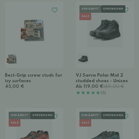
GEDÄMPFT
SPRENGUNG
SALE
Best-Grip screw studs for
VJ Sarva Polar Mid 2
icy surfaces
studded shoes - Unisex
45,00 €
Ab 119,00 €
169,00 €
(5)
GEDÄMPFT
SPRENGUNG
GEDÄMPFT
SPRENGUNG
SALE
SALE