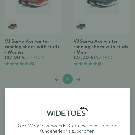
VJ Sarva Ace winter
VJ Sarva Ace winter
running shoes with studs
running shoes with studs
- Women
- Men
137,00 €
169,00 €
137,00 €
169,00 €
(5)
(5)
1
Entdecken Sie auch unsere
große Auswahl an Winterschuhen
und
Laufschuhen
, von denen einige für rutschige Oberflächen geeignet
sind.
Diese Website verwendet Cookies, um ein besseres
Kundenerlebnis zu schaffen.