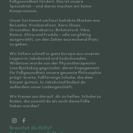
Fußgesundheit fördert. Das ist unsere
Spezialität – und daran machen wir keine
Kompromisse.
Unser Sortiment umfasst beliebte Marken wie
Be Lenka, Vivobarefoot, Xero Shoes,
Groundies, Barebarics, Birkenstock, Viba,
Reima, Altra und Froddo – alle sorgfältig
ausgewählt, um den Zehen ausreichend Platz
zu geben.
Wir liefern schnell in ganz Europa aus unseren
Lagern in Jakobstad und Südschweden.
Widetoes wurde von der Physiotherapeutin
Lina Björkskog gegründet, deren Engagement
für Fußgesundheit unsere gesamte Philosophie
prägt: breite, fußförmige Schuhe, die dem
Körper guttun. In Jakobstad findest du
außerdem unser Ladengeschäft.
Wir freuen uns darauf, dir zu helfen, Schuhe zu
finden, die sowohl du als auch deine Füße
lieben werden!
Brauchst du Hilfe?