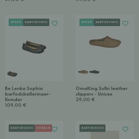
NYHED
BARFODSSKO
NYHED
BARFODSSKO
Be Lenka Sophia
OmaKing Sulbi leather
barfodsballerinaer-
slippers - Unisex
Kvinder
29,00 €
109,00 €
BARFODSSKO
UDSALG
BARFODSSKO