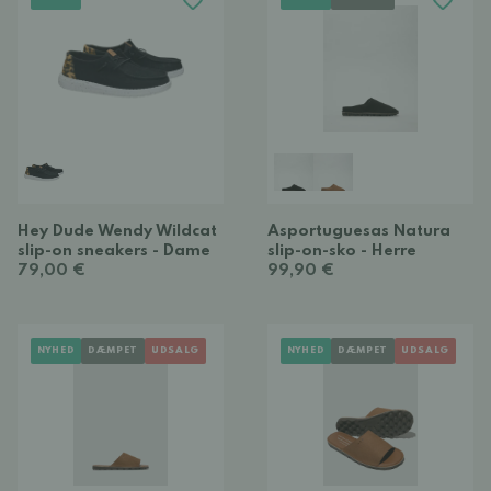
Hey Dude Wendy Wildcat
Asportuguesas Natura
slip-on sneakers - Dame
slip-on-sko - Herre
79,00 €
99,90 €
NYHED
DÆMPET
UDSALG
NYHED
DÆMPET
UDSALG