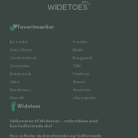
Favoritmærker
Be Lenka
Froddo
Xero Shoes
Beda
Vivobarefoot
Bungaard
Groundies
Tikki
Birkenstock
Feelmax
Altra
Reima
Barebarics
Anatomic
Merrell
Alle mærker
Widetoes
Velkommen til Widetoes – netbutikken med
kun fodformede sko!
Hos os finder du barefootsko og fodformede