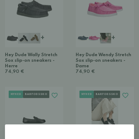
+
+
Hey Dude Wally Stretch
Hey Dude Wendy Stretch
Sox slip-on sneakers -
Sox slip-on sneakers -
Herre
Dame
74,90 €
74,90 €
NYHED
BARFODSSKO
NYHED
BARFODSSKO