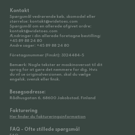
Kontakt
Spørgsmål vedrørende køb, skomodel eller
størrelse: kontakt@widetoes.com
Spørgsmål om en allerede afgivet ordre:
kontakt@widetoes.com
Ændringer i din allerede foretagne bestilling:
+45 89 88 24 80
Andre sager: +45 89 88 24 80
Företagsnummer (Finskt): 3324484-5
Bemærk: Nogle tekster er maskinoversat til dit
sprog for at gøre det nemmere for dig. Hvis
du vil se originalversionen, skal du vælge
engelsk, svensk eller finsk.
Besøgsadresse:
Rådhusgatan 6, 68600 Jakobstad, Finland
Fakturering
Her finder du faktureringsinformation
FAQ - Ofte stillede spørgsmål