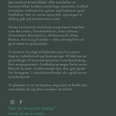
sko med en bred tådel. Alle modeller er
formet efter fodens naturlige anatomi, hvilket
mindsker risikoen for gener og fremmer god
fodhelse. Det er vores speciale, og noget vi
aldrig går på kompromis med.
Vores sortiment omfatter populære mærker
som Be Lenka, Vivobarefoot, Xero Shoes,
Groundies, Barebarics, Birkenstock, Viba,
Reima, Altra og Froddo – alle udvalgt for at
give tæerne god plads.
Vi leverer hurtigt til hele Europa fra vores
lagre i Jakobstad og Sydsverige. Widetoes er
grundlagt af fysioterapeuten Lina Björkskog,
hvis engagement i fodhelse præger hele vores
filosofi: brede, fodformede sko, der gør godt
for kroppen. I Jakobstad finder du også vores
fysiske butik.
Vi glæder os til at hjælpe dig med at finde sko,
som både du og dine fødder vil elske!
Har du brug for hjælp?
Send os en e-mail.