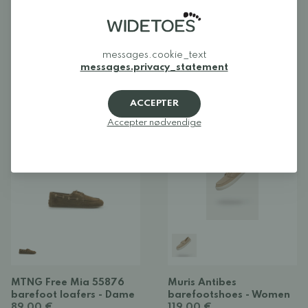
Be Lenka Divella
Be Lenka Fiorela
messages.cookie_text
barefoot moccasins -
barefoot moccasins -
messages.privacy_statement
Unisex
Unisex
119,90 €
119,00 €
ACCEPTER
Accepter nødvendige
NYHED
BARFODSSKO
NYHED
BARFODSSKO
MTNG Free Mia 55876
Muris Antibes
barefoot loafers - Dame
barefootshoes - Women
89,00 €
119,00 €