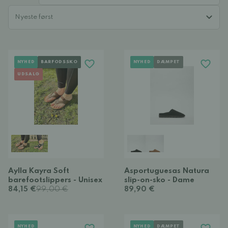
NYHED
BARFODSSKO
NYHED
DÆMPET
UDSALG
Aylla Kayra Soft
Asportuguesas Natura
barefootslippers - Unisex
slip-on-sko - Dame
84,15 €
99,00 €
89,90 €
NYHED
NYHED
DÆMPET