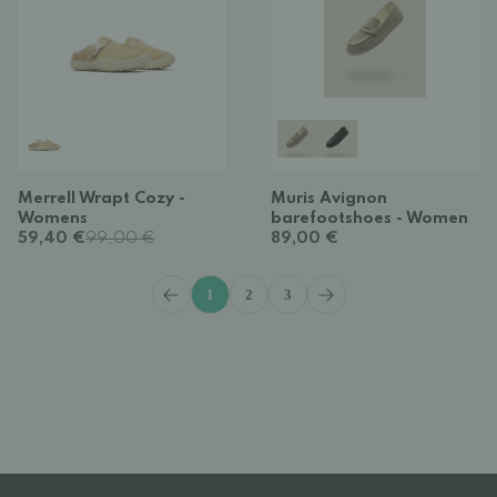
Merrell Wrapt Cozy -
Muris Avignon
Womens
barefootshoes - Women
59,40 €
99,00 €
89,00 €
1
2
3