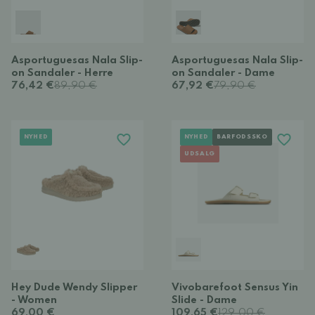
Asportuguesas Nala Slip-
Asportuguesas Nala Slip-
on Sandaler - Herre
on Sandaler - Dame
76,42 €
89,90 €
67,92 €
79,90 €
NYHED
NYHED
BARFODSSKO
UDSALG
Hey Dude Wendy Slipper
Vivobarefoot Sensus Yin
- Women
Slide - Dame
69,00 €
109,65 €
129,00 €