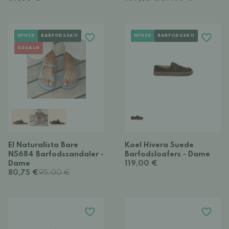
NYHED
BARFODSSKO
NYHED
BARFODSSKO
UDSALG
El Naturalista Bare
Koel Hivera Suede
N5684 Barfodssandaler -
Barfodsloafers - Dame
Dame
119,00 €
80,75 €
95,00 €