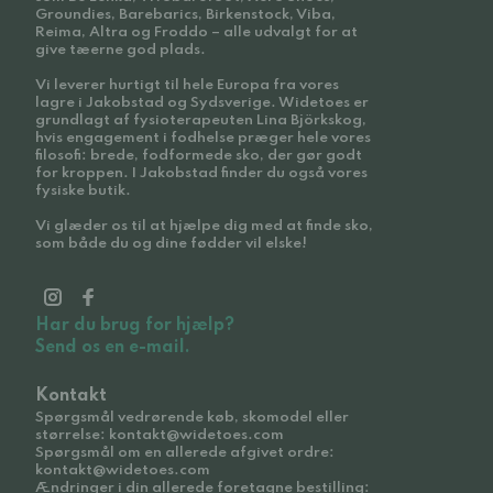
Groundies, Barebarics, Birkenstock, Viba,
Reima, Altra og Froddo – alle udvalgt for at
give tæerne god plads.
Vi leverer hurtigt til hele Europa fra vores
lagre i Jakobstad og Sydsverige. Widetoes er
grundlagt af fysioterapeuten Lina Björkskog,
hvis engagement i fodhelse præger hele vores
filosofi: brede, fodformede sko, der gør godt
for kroppen. I Jakobstad finder du også vores
fysiske butik.
Vi glæder os til at hjælpe dig med at finde sko,
som både du og dine fødder vil elske!
Har du brug for hjælp?
Send os en e-mail.
Kontakt
Spørgsmål vedrørende køb, skomodel eller
størrelse: kontakt@widetoes.com
Spørgsmål om en allerede afgivet ordre:
kontakt@widetoes.com
Ændringer i din allerede foretagne bestilling: