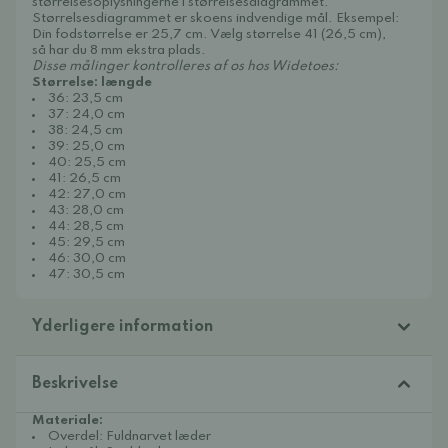
størrelsesoplysningerne i størrelsesdiagrammet.
Størrelsesdiagrammet er skoens indvendige mål. Eksempel:
Din fodstørrelse er 25,7 cm. Vælg størrelse 41 (26,5 cm),
så har du 8 mm ekstra plads.
Disse målinger kontrolleres af os hos Widetoes:
Størrelse: længde
36: 23,5 cm
37: 24,0 cm
38: 24,5 cm
39: 25,0 cm
40: 25,5 cm
41: 26,5 cm
42: 27,0 cm
43: 28,0 cm
44: 28,5 cm
45: 29,5 cm
46: 30,0 cm
47: 30,5 cm
Yderligere information
Beskrivelse
Materiale:
Overdel: Fuldnarvet læder