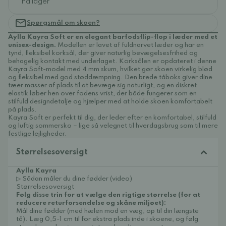
På lager
Spørgsmål om skoen?
Aylla Kayra Soft er en elegant barfodsflip-flop i læder med et
unisex-design.
Modellen er lavet af fuldnarvet læder og har en
tynd, fleksibel korksål, der giver naturlig bevægelsesfrihed og
behagelig kontakt med underlaget. Korksålen er opdateret i denne
Kayra Soft-model med 4 mm skum, hvilket gør skoen virkelig blød
og fleksibel med god støddæmpning. Den brede tåboks giver dine
tæer masser af plads til at bevæge sig naturligt, og en diskret
elastik løber hen over fodens vrist, der både fungerer som en
stilfuld designdetalje og hjælper med at holde skoen komfortabelt
på plads.
Kayra Soft er perfekt til dig, der leder efter en komfortabel, stilfuld
og luftig sommersko – lige så velegnet til hverdagsbrug som til mere
festlige lejligheder.
Størrelsesoversigt
Aylla Kayra
▷ Sådan måler du dine fødder (video)
Størrelsesoversigt
Følg disse trin for at vælge den rigtige størrelse (for at
reducere returforsendelse og skåne miljøet):
Mål dine fødder (med hælen mod en væg, op til din længste
tå). Læg 0,5-1 cm til for ekstra plads inde i skoene, og følg