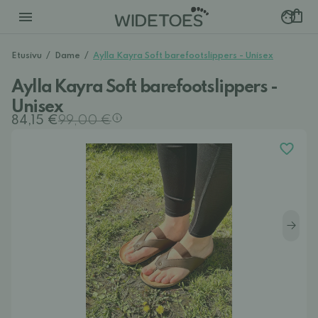
Etusivu
/
Dame
/
Aylla Kayra Soft barefootslippers - Unisex
Aylla Kayra Soft barefootslippers -
Unisex
84,15 €
99,00 €