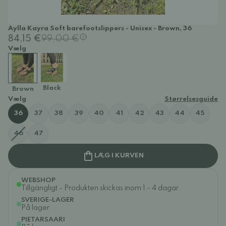
Aylla Kayra Soft barefootslippers - Unisex - Brown, 36
84,15 €
99,00 €
Vælg
Black
Brown
Vælg
Størrelsesguide
36
37
38
39
40
41
42
43
44
45
46
47
LÆG I KURVEN
WEBSHOP
Tillgängligt - Produkten skickas inom 1 - 4 dagar
SVERIGE-LAGER
På lager
PIETARSAARI