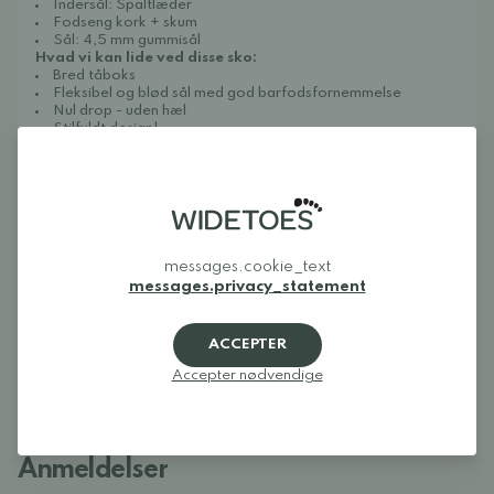
Indersål: Spaltlæder
Fodseng kork + skum
Sål: 4,5 mm gummisål
Hvad vi kan lide ved disse sko:
Bred tåboks
Fleksibel og blød sål med god barfodsfornemmelse
Nul drop - uden hæl
Stilfuldt design!
Råd om pasform og størrelse:
Bredde: Passer til en normal til bred fod
Højde: Velegnet til korte til normale fødder
Størrelse: Ret rummelig, se størrelsesdiagrammet
nedenfor.
Plejeanvisninger:
Tør af med en fugtig klud. Behandl skoen regelmæssigt for
messages.cookie_text
at holde læderet blødt. For børstet læder anbefales det
messages.privacy_statement
at
Collonil Organic Cover
. Vask ikke skoene eller brug
varmluft til at tørre dem. Lad dem i stedet lufttørre ved
stuetemperatur.
ACCEPTER
Fremstillet i Tjekkiet under strenge europæiske regler
vedrørende sikkerhed, sundhed og kvalitet.
Accepter nødvendige
Anmeldelser