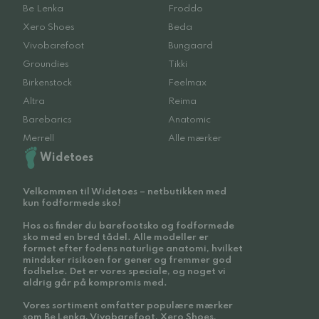
Be Lenka
Froddo
Xero Shoes
Beda
Vivobarefoot
Bungaard
Groundies
Tikki
Birkenstock
Feelmax
Altra
Reima
Barebarics
Anatomic
Merrell
Alle mærker
Widetoes
Velkommen til Widetoes – netbutikken med
kun fodformede sko!
Hos os finder du barefootsko og fodformede
sko med en bred tådel. Alle modeller er
formet efter fodens naturlige anatomi, hvilket
mindsker risikoen for gener og fremmer god
fodhelse. Det er vores speciale, og noget vi
aldrig går på kompromis med.
Vores sortiment omfatter populære mærker
som Be Lenka, Vivobarefoot, Xero Shoes,