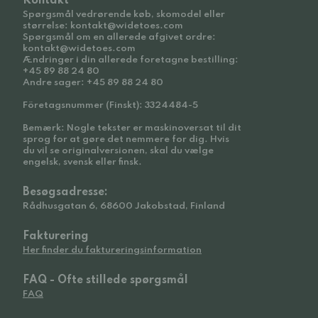
Kontakt
Spørgsmål vedrørende køb, skomodel eller
størrelse: kontakt@widetoes.com
Spørgsmål om en allerede afgivet ordre:
kontakt@widetoes.com
Ændringer i din allerede foretagne bestilling:
+45 89 88 24 80
Andre sager: +45 89 88 24 80
Företagsnummer (Finskt): 3324484-5
Bemærk: Nogle tekster er maskinoversat til dit
sprog for at gøre det nemmere for dig. Hvis
du vil se originalversionen, skal du vælge
engelsk, svensk eller finsk.
Besøgsadresse:
Rådhusgatan 6, 68600 Jakobstad, Finland
Fakturering
Her finder du faktureringsinformation
FAQ - Ofte stillede spørgsmål
FAQ