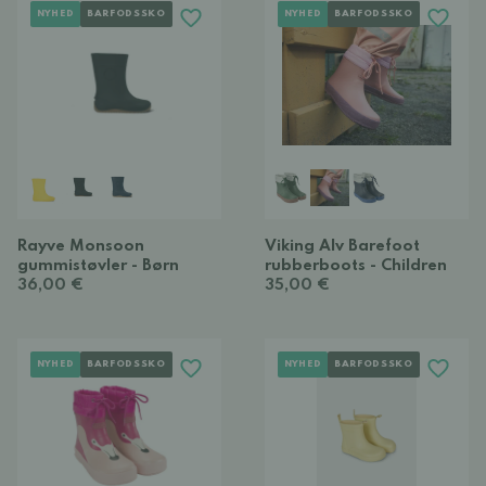
NYHED
BARFODSSKO
NYHED
BARFODSSKO
Rayve Monsoon
Viking Alv Barefoot
gummistøvler - Børn
rubberboots - Children
36,00 €
35,00 €
NYHED
BARFODSSKO
NYHED
BARFODSSKO