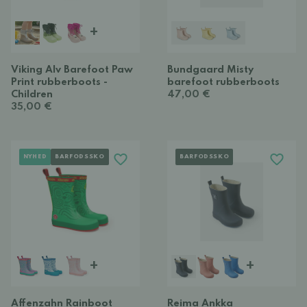
+
Viking Alv Barefoot Paw
Bundgaard Misty
Print rubberboots -
barefoot rubberboots
Children
47,00 €
35,00 €
NYHED
BARFODSSKO
BARFODSSKO
+
+
Affenzahn Rainboot
Reima Ankka