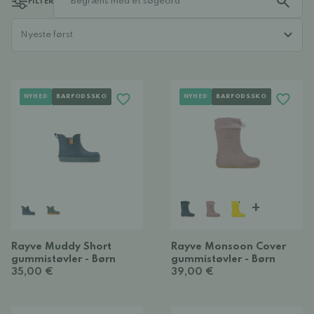
FILTER
NYHED
BARFODSSKO
NYHED
BARFODSSKO
+
Rayve Muddy Short
Rayve Monsoon Cover
gummistøvler - Børn
gummistøvler - Børn
35,00 €
39,00 €