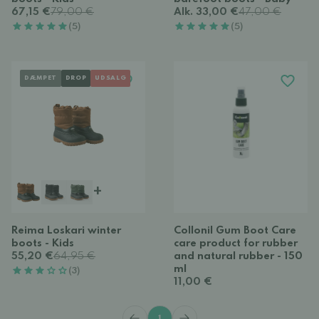
67,15 €
79,00 €
Alk. 33,00 €
47,00 €
(5)
(5)
DÆMPET
DROP
UDSALG
+
Reima Loskari winter
Collonil Gum Boot Care
boots - Kids
care product for rubber
55,20 €
64,95 €
and natural rubber - 150
ml
(3)
11,00 €
1