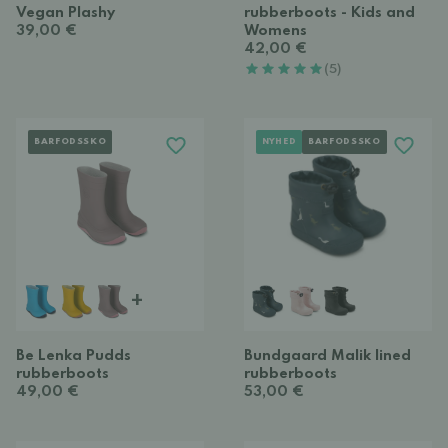
Vegan Plashy
rubberboots - Kids and
39,00 €
Womens
42,00 €
(5)
BARFODSSKO
NYHED
BARFODSSKO
+
Be Lenka Pudds
Bundgaard Malik lined
rubberboots
rubberboots
49,00 €
53,00 €