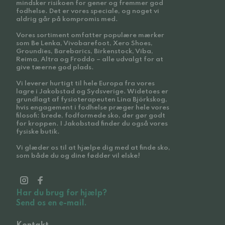
mindsker risikoen for gener og fremmer god
fodhelse. Det er vores speciale, og noget vi
aldrig går på kompromis med.
Vores sortiment omfatter populære mærker
som Be Lenka, Vivobarefoot, Xero Shoes,
Groundies, Barebarics, Birkenstock, Viba,
Reima, Altra og Froddo – alle udvalgt for at
give tæerne god plads.
Vi leverer hurtigt til hele Europa fra vores
lagre i Jakobstad og Sydsverige. Widetoes er
grundlagt af fysioterapeuten Lina Björkskog,
hvis engagement i fodhelse præger hele vores
filosofi: brede, fodformede sko, der gør godt
for kroppen. I Jakobstad finder du også vores
fysiske butik.
Vi glæder os til at hjælpe dig med at finde sko,
som både du og dine fødder vil elske!
Har du brug for hjælp?
Send os en e-mail.