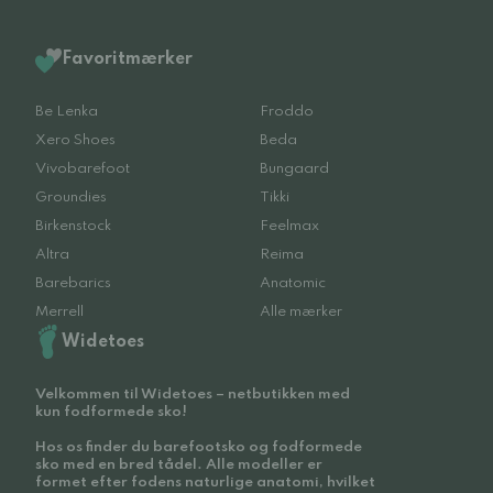
Favoritmærker
Be Lenka
Froddo
Xero Shoes
Beda
Vivobarefoot
Bungaard
Groundies
Tikki
Birkenstock
Feelmax
Altra
Reima
Barebarics
Anatomic
Merrell
Alle mærker
Widetoes
Velkommen til Widetoes – netbutikken med
kun fodformede sko!
Hos os finder du barefootsko og fodformede
sko med en bred tådel. Alle modeller er
formet efter fodens naturlige anatomi, hvilket