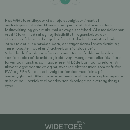
Hos Widetoes tilbyder vi et nøje udvalgt sortiment af
barfodsgummistøvler til børn, designet til at støtte en naturlig
fodudvikling og give maksimal bevægelsesfrihed. Alle modeller har
bred tåform, flad sål og høj fleksibilitet – egenskaber, der
efterligner følelsen af at gå barfodet. Udvalget omfatter både
lette støvler til de mindste børn, der tager deres første skridt, og
mere robuste modeller til aktive børn i al slags vejr.
Vi har både forede og uforede varianter, så fødderne holdes
komfortable i både mildt og koldt vejr. Mange modeller fås i flere
farver og mønstre, som appellerer til både børn og forældre. Vi
tilbyder også veganske og miljøvenlige alternativer, som er fri for
PVC og PFAS – et ideelt valg for familier med fokus på
bæredygtighed. Alle modeller er nemme at tage på og behagelige
at have på – perfekte til vandpytter, skovlege og hverdagsbrug i
byen.