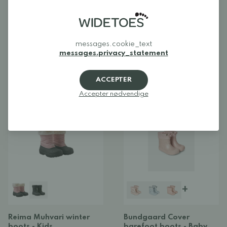
+
+
messages.cookie_text
messages.privacy_statement
Bundgaard Charly
Bundgaard Atlas
rubberboots
rubberboots
Alk. 45,00 €
49,00 €
Alk. 45,00 €
52,00 €
ACCEPTER
Accepter nødvendige
DÆMPET
DROP
UDSALG
BARFODSSKO
UDSALG
+
Reima Muhvari winter
Bundgaard Cover
boots - Kids
barefoot boots - Baby