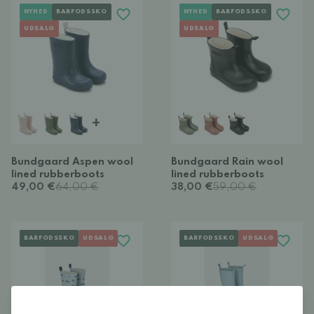
NYHED
BARFODSSKO
NYHED
BARFODSSKO
UDSALG
UDSALG
+
Bundgaard Aspen wool
Bundgaard Rain wool
lined rubberboots
lined rubberboots
49,00 €
64,00 €
38,00 €
59,00 €
BARFODSSKO
UDSALG
BARFODSSKO
UDSALG