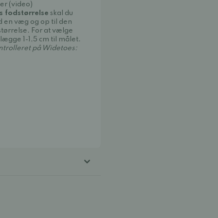
er (video)
ns fodstørrelse
skal du
en væg og op til den
størrelse. For at vælge
 lægge 1-1,5 cm til målet.
ntrolleret på Widetoes: