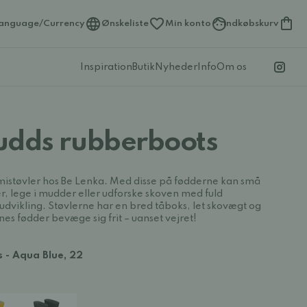
anguage/Currency
Ønskeliste
Min konto
Indkøbskurv
Inspiration
Butik
Nyheder
Info
Om os
udds rubberboots
mistøvler hos Be Lenka. Med disse på fødderne kan små
, lege i mudder eller udforske skoven med fuld
dvikling. Støvlerne har en bred tåboks, let skovægt og
es fødder bevæge sig frit – uanset vejret!
 - Aqua Blue, 22