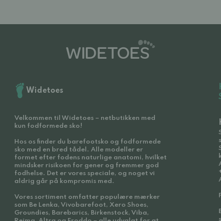
Widetoes
Velkommen til Widetoes – netbutikken med
kun fodformede sko!
Hos os finder du barefootsko og fodformede
sko med en bred tådel. Alle modeller er
formet efter fodens naturlige anatomi, hvilket
mindsker risikoen for gener og fremmer god
fodhelse. Det er vores speciale, og noget vi
aldrig går på kompromis med.
Vores sortiment omfatter populære mærker
som Be Lenka, Vivobarefoot, Xero Shoes,
Groundies, Barebarics, Birkenstock, Viba,
Reima, Altra og Froddo – alle udvalgt for at