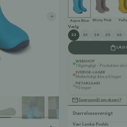
Misty Pink
Yell
Aqua Blue
Vælg
22
23
24
25
26
LÆG 
WEBSHOP
Tillgängligt - Produkten ski
SVERIGE-LAGER
Midlertidigt ikke på lager
PIETARSAARI
På lager
Spørgsmål om skoen?
Størrelsesoversigt
Vær Lenka Pudds