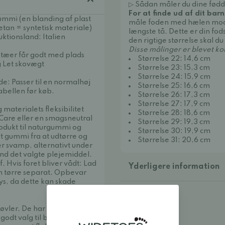
▷ Sådan måler du dine fødd
For at finde ud af dit bar
ummi (en blanding af plast
måle foden med hælen mod 
etan = syntetisk materiale)
længste tå. Dette er din fod
uktionsland: Italien
den rigtige størrelse skal du
Disse målinger er blevet ko
e tæer får godt med plads
Størrelse 22: 14,6 cm
g Let skovægt
Størrelse 23: 15,3 cm
Størrelse 24: 15,9 cm
de: Passer til en normalhøj
Størrelse 25: 16,6 cm
tabellen før køb.
Størrelse 26: 17,3 cm
Størrelse 27: 17,9 cm
materialets fleksibilitet
Størrelse 28: 18,6 cm
Care eller en smagsneutral
Størrelse 29: 19,3 cm
rodukt til naturgummi og
Størrelse 30: 19,9 cm
t gummi fra at udtørre og
Størrelse 31: 20,6 cm
er svamp, alternativt under
nd det valgte plejemiddel.
. Hvis foret bliver vådt: Lad
Yderligere information
n tørre separat. Opbevar
lys, da dette kan skade
støvler. De har en rummelig
godt valg til børn med lidt