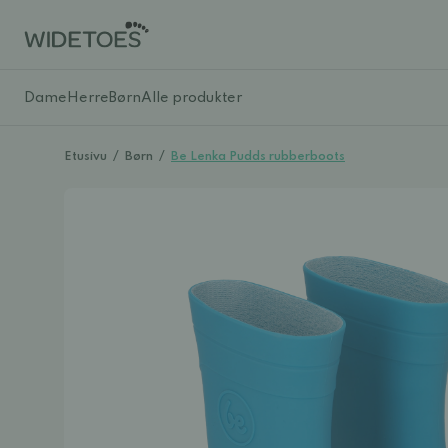
Dame
Herre
Børn
Alle produkter
Etusivu
/
Børn
/
Be Lenka Pudds rubberboots