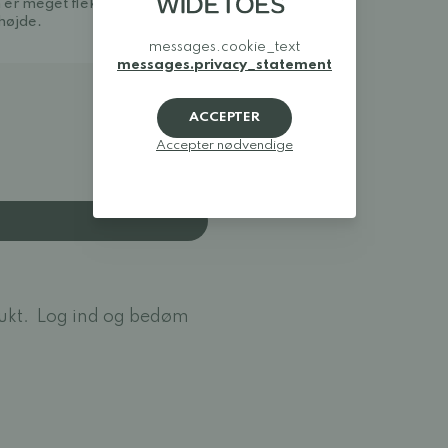
er meget fleksibel, og
højde.
messages.cookie_text
messages.privacy_statement
ACCEPTER
Accepter nødvendige
ukt.
Log ind og bedøm