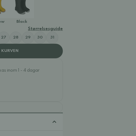
ow
Black
Størrelsesguide
27
28
29
30
31
I KURVEN
ckas inom 1 - 4 dagar