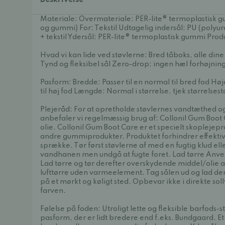
Beskrivelse
Materiale: Overmateriale: PER-lite® termoplastisk g
og gummi) For: Tekstil Udtagelig indersål: PU (polyur
+ tekstil Ydersål: PER-lite® termoplastisk gummi Prod
Hvad vi kan lide ved støvlerne: Bred tåboks, alle din
Tynd og fleksibel sål Zero-drop; ingen hæl forhøjnin
Pasform: Bredde: Passer til en normal til bred fod Høj
til høj fod Længde: Normal i størrelse, tjek størrelses
Plejeråd: For at opretholde støvlernes vandtæthed og 
anbefaler vi regelmæssig brug af: Collonil Gum Boot 
olie. Collonil Gum Boot Care er et specielt skoplejep
andre gummiprodukter. Produktet forhindrer effektiv
sprække. Tør først støvlerne af med en fugtig klud ell
vandhanen men undgå at fugte foret. Lad tørre Anve
Lad tørre og tør derefter overskydende middel/olie af
lufttørre uden varmeelement. Tag sålen ud og lad de
på et mørkt og køligt sted. Opbevar ikke i direkte sol
farven.
Følelse på foden: Utroligt lette og fleksible barfods-
pasform, der er lidt bredere end f.eks. Bundgaard. Et 