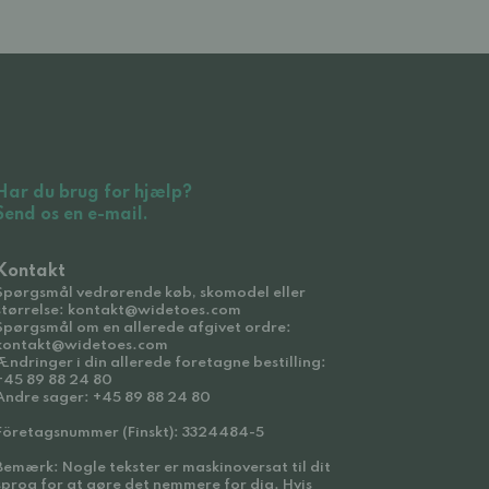
Har du brug for hjælp?
Send os en e-mail.
Kontakt
Spørgsmål vedrørende køb, skomodel eller
størrelse: kontakt@widetoes.com
Spørgsmål om en allerede afgivet ordre:
kontakt@widetoes.com
Ændringer i din allerede foretagne bestilling:
+45 89 88 24 80
Andre sager: +45 89 88 24 80
Företagsnummer (Finskt): 3324484-5
Bemærk: Nogle tekster er maskinoversat til dit
sprog for at gøre det nemmere for dig. Hvis