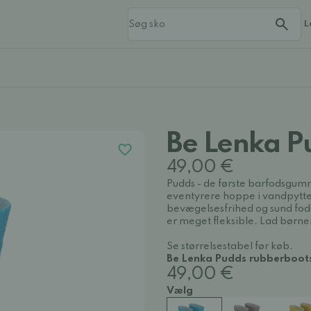
L
Be Lenka P
49,00 €
Pudds - de første barfodsgum
eventyrere hoppe i vandpytter
bevægelsesfrihed og sund fodu
er meget fleksible. Lad børnen
Se størrelsestabel før køb.
Be Lenka Pudds rubberboots
49,00 €
Vælg