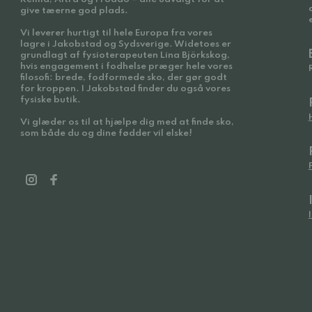
give tæerne god plads.
Vi leverer hurtigt til hele Europa fra vores
lagre i Jakobstad og Sydsverige. Widetoes er
grundlagt af fysioterapeuten Lina Björkskog,
hvis engagement i fodhelse præger hele vores
filosofi: brede, fodformede sko, der gør godt
for kroppen. I Jakobstad finder du også vores
fysiske butik.
Vi glæder os til at hjælpe dig med at finde sko,
som både du og dine fødder vil elske!