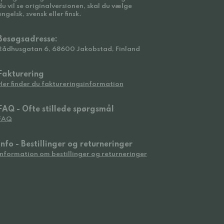
du vil se originalversionen, skal du vælge
engelsk, svensk eller finsk.
Besøgsadresse:
Rådhusgatan 6, 68600 Jakobstad, Finland
Fakturering
Her finder du faktureringsinformation
FAQ - Ofte stillede spørgsmål
FAQ
Info - Bestillinger og returneringer
Information om bestillinger og returneringer