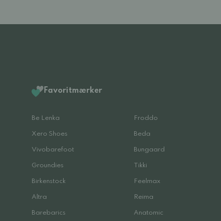
Favoritmærker
Be Lenka
Froddo
Xero Shoes
Beda
Vivobarefoot
Bungaard
Groundies
Tikki
Birkenstock
Feelmax
Altra
Reima
Barebarics
Anatomic