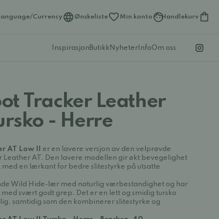
Language/Currency
Ønskeliste
Min konto
Handlekurv
Inspirasjon
Butikk
Nyheter
Info
Om oss
ot Tracker Leather
ursko - Herre
r AT Low II
er en lavere versjon av den velprøvde
r Leather AT. Den lavere modellen gir økt bevegelighet
 med en lærkant for bedre slitestyrke på utsatte
ende Wild Hide-lær med naturlig værbestandighet og har
e med svært godt grep. Det er en lett og smidig tursko
ig, samtidig som den kombinerer slitestyrke og