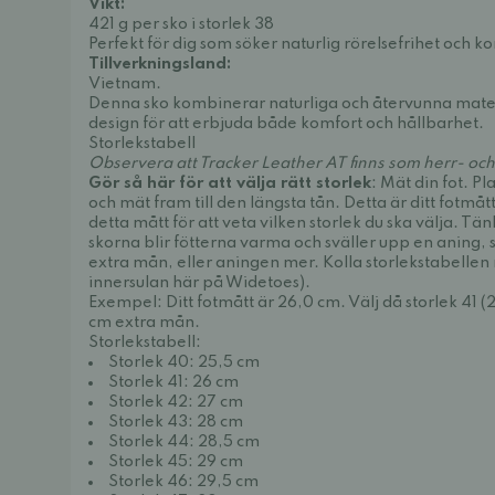
Vikt:
421 g per sko i storlek 38
Perfekt för dig som söker naturlig rörelsefrihet och 
Tillverkningsland:
Vietnam.
Denna sko kombinerar naturliga och återvunna mat
design för att erbjuda både komfort och hållbarhet.
Storlekstabell
Observera att Tracker Leather AT finns som herr- o
Gör så här för att välja rätt storlek
: Mät din fot. P
och mät fram till den längsta tån. Detta är ditt fotmåt
detta mått för att veta vilken storlek du ska välja. Tä
skorna blir fötterna varma och sväller upp en aning, 
extra mån, eller aningen mer. Kolla storlekstabellen 
innersulan här på Widetoes).
Exempel: Ditt fotmått är 26,0 cm. Välj då storlek 41 
cm extra mån.
Storlekstabell:
Storlek 40: 25,5 cm
Storlek 41: 26 cm
Storlek 42: 27 cm
Storlek 43: 28 cm
Storlek 44: 28,5 cm
Storlek 45: 29 cm
Storlek 46: 29,5 cm