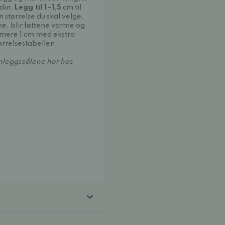
 din.
Legg til 1–1,5
cm til
n størrelse du skal velge.
ne, blir føttene varme og
rmere 1 cm med ekstra
størrelsestabellen
nnleggssålene her hos