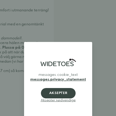
komfort i utmanande terräng!
erial med en genomtänkt
ch dammodell.
lacera hälen mot en vägg
t.
Plussa på 0,6-1,5
cm till
nk på att när du tränar med
så välj gärna närmare 1 cm i
nedan (vi har kontrollmätt
(27 cm) så kommer du att ha 1
messages.cookie_text
messages.privacy_statement
AKSEPTER
Aksepter nødvendige