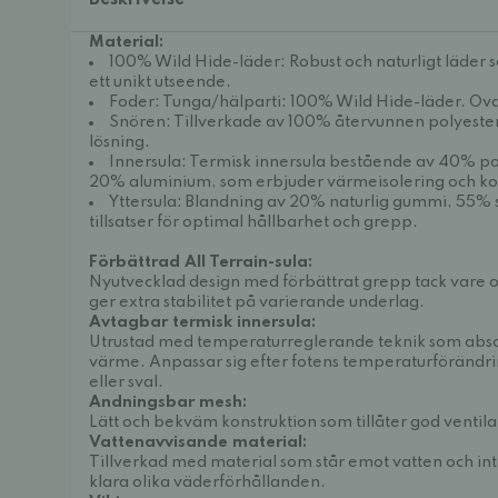
Beskrivelse
Material:
100% Wild Hide-läder: Robust och naturligt läder s
ett unikt utseende.
Foder: Tunga/hälparti: 100% Wild Hide-läder. Ov
Snören: Tillverkade av 100% återvunnen polyester
lösning.
Innersula: Termisk innersula bestående av 40% p
20% aluminium, som erbjuder värmeisolering och ko
Yttersula: Blandning av 20% naturlig gummi, 55%
tillsatser för optimal hållbarhet och grepp.
Förbättrad All Terrain-sula:
Nyutvecklad design med förbättrat grepp tack vare 
ger extra stabilitet på varierande underlag.
Avtagbar termisk innersula:
Utrustad med temperaturreglerande teknik som absor
värme. Anpassar sig efter fotens temperaturförändrin
eller sval.
Andningsbar mesh:
Lätt och bekväm konstruktion som tillåter god ventila
Vattenavvisande material:
Tillverkad med material som står emot vatten och inte
klara olika väderförhållanden.