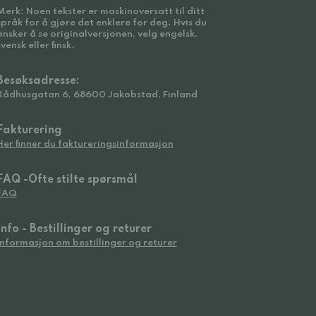
Merk: Noen tekster er maskinoversatt til ditt
språk for å gjøre det enklere for deg. Hvis du
ønsker å se originalversjonen, velg engelsk,
svensk eller finsk.
Besøksadresse:
Rådhusgatan 6, 68600 Jakobstad, Finland
Fakturering
Her finner du faktureringsinformasjon
FAQ -Ofte stilte spørsmål
FAQ
Info - Bestillinger og returer
Informasjon om bestillinger og returer