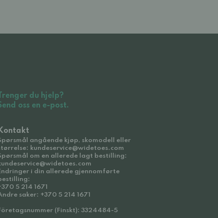
Trenger du hjelp?
Send oss en e-post.
Kontakt
Spørsmål angående kjøp, skomodell eller
størrelse: kundeservice@widetoes.com
Spørsmål om en allerede lagt bestilling:
kundeservice@widetoes.com
Endringer i din allerede gjennomførte
bestilling:
+370 5 214 1671
Andre saker: +370 5 214 1671
Företagsnummer (Finskt): 3324484-5