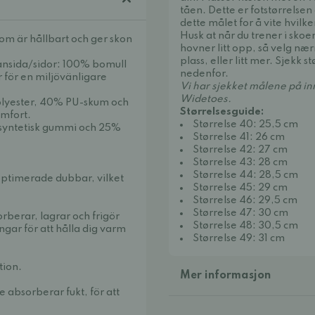
tåen. Dette er fotstørrelsen
dette målet for å vite hvilke
Husk at når du trener i skoe
om är hållbart och ger skon
hovner litt opp, så velg næ
plass, eller litt mer. Sjekk 
ansida/sidor: 100% bomull
nedenfor.
 för en miljövänligare
Vi har sjekket målene på i
Widetoes.
olyester, 40% PU-skum och
Størrelsesguide:
mfort.
Størrelse 40: 25,5 cm
 syntetisk gummi och 25%
Størrelse 41: 26 cm
Størrelse 42: 27 cm
Størrelse 43: 28 cm
Størrelse 44: 28,5 cm
optimerade dubbar, vilket
Størrelse 45: 29 cm
Størrelse 46: 29,5 cm
Størrelse 47: 30 cm
berar, lagrar och frigör
Størrelse 48: 30,5 cm
gar för att hålla dig varm
Størrelse 49: 31 cm
tion.
Mer informasjon
 absorberar fukt, för att