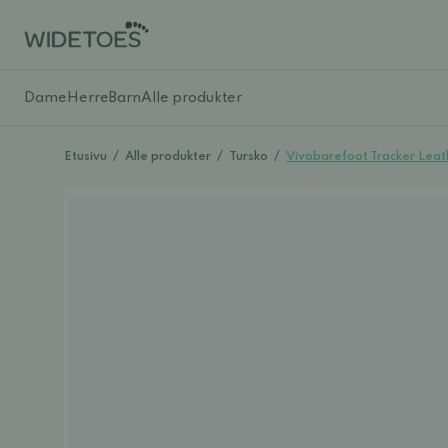
Dame
Herre
Barn
Alle produkter
Etusivu
/
Alle produkter
/
Tursko
/
Vivobarefoot Tracker Leath