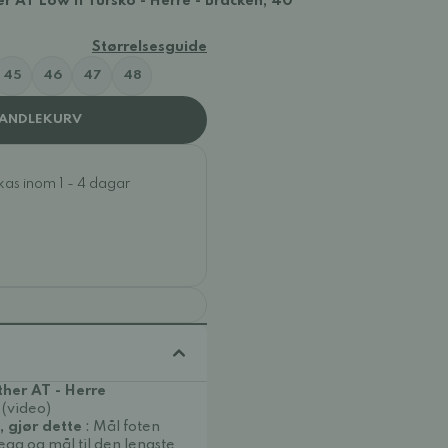
r AT Low II Tursko - Herre - Bracken, 40
Størrelsesguide
45
46
47
48
HANDLEKURV
ckas inom 1 - 4 dagar
her AT - Herre
 (video)
, gjør dette
: Mål foten
egg og mål til den lengste