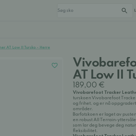
er AT Low II Tursko - Herre
Vivobarefo
AT Low II T
189,00 €
Vivobarefoot Tracker Leathe
turskoen Vivobarefoot Tracke
og frihet, og er nå oppgradert
områder.
Barfotskoen er laget av pust
en robust All Terrain-yttersål
som lar deg bevege deg naturl
fleksibilitet.