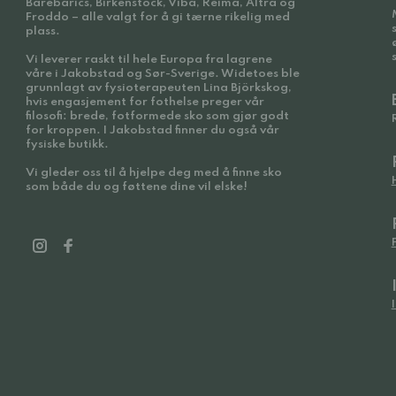
Barebarics, Birkenstock, Viba, Reima, Altra og
Froddo – alle valgt for å gi tærne rikelig med
plass.
Vi leverer raskt til hele Europa fra lagrene
våre i Jakobstad og Sør-Sverige. Widetoes ble
grunnlagt av fysioterapeuten Lina Björkskog,
hvis engasjement for fothelse preger vår
filosofi: brede, fotformede sko som gjør godt
for kroppen. I Jakobstad finner du også vår
fysiske butikk.
Vi gleder oss til å hjelpe deg med å finne sko
som både du og føttene dine vil elske!