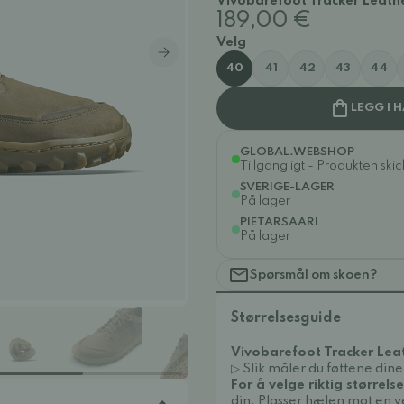
Vivobarefoot Tracker Leathe
189,00 €
Velg
40
41
42
43
44
LEGG I 
GLOBAL.WEBSHOP
Tillgängligt - Produkten ski
SVERIGE-LAGER
På lager
PIETARSAARI
På lager
Spørsmål om skoen?
Størrelsesguide
Vivobarefoot Tracker Leat
▷ Slik måler du føttene dine
For å velge riktig størrelse
din. Plasser hælen mot en v