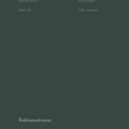
Barebarics
Anatomic
Merrell
Alle merker
Reklamationer