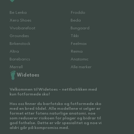
Be Lenka
Froddo
Xero Shoes
Beda
Vivobarefoot
Bungaard
Groundies
Tikki
Birkenstock
Feelmax
Altra
Reima
Barebarics
Anatomic
Merrell
Alle merker
Widetoes
Velkommen til Widetoes – nettbutikken med
kun fotformede sko!
Hos oss finner du barfotsko og fotformede sko
med en bred tådel. Alle modellene vi selger er
formet etter fotens naturlige anatomi, noe
som reduserer risikoen for plager og bidrar til
god fothelse. Dette er vår spesialitet og noe vi
aldri går på kompromiss med.