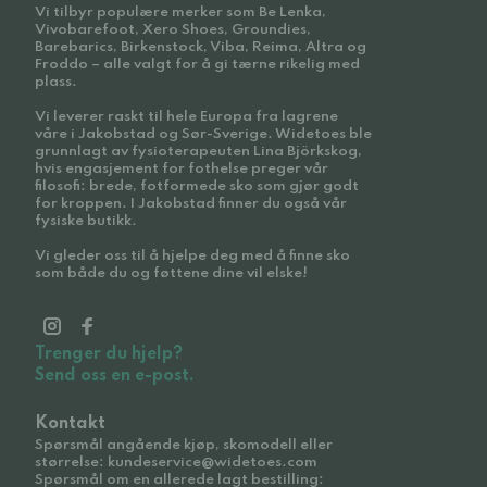
Vi tilbyr populære merker som Be Lenka,
Vivobarefoot, Xero Shoes, Groundies,
Barebarics, Birkenstock, Viba, Reima, Altra og
Froddo – alle valgt for å gi tærne rikelig med
plass.
Vi leverer raskt til hele Europa fra lagrene
våre i Jakobstad og Sør-Sverige. Widetoes ble
grunnlagt av fysioterapeuten Lina Björkskog,
hvis engasjement for fothelse preger vår
filosofi: brede, fotformede sko som gjør godt
for kroppen. I Jakobstad finner du også vår
fysiske butikk.
Vi gleder oss til å hjelpe deg med å finne sko
som både du og føttene dine vil elske!
Trenger du hjelp?
Send oss en e-post.
Kontakt
Spørsmål angående kjøp, skomodell eller
størrelse: kundeservice@widetoes.com
Spørsmål om en allerede lagt bestilling: