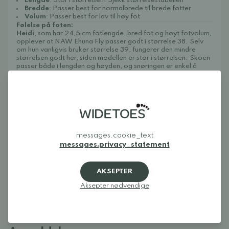
Lengde
: Stor i størrelsen! Sjekk størrelsestabellen
Bredde
: Passer best for normalbrede til brede føtter
Volum
: Passer best for lav til høy fot
Følelse på foten:
Heidi
, som har 24,5 cm fotlengde, bred fot og høyt fotvolum,
opplever at NAW Ehuna Fly passer godt i størrelse 38. Selv
om hun vanligvis bruker størrelse 39, fungerer den mindre
størrelsen godt her, siden modellen er stor i størrelsen. Skoen
passer både i lengden og høyden, og snøringen er enkel å
justere slik at den gir nok plass over hennes høye fot.
Victoria
, som har 25,4 cm fotlengde, bred fot og lavt
fotvolum, opplever at samme modell passer godt i størrelse
40. Skoen sitter stabilt på foten og føles behagelig, myk og
luftig. Den brede fronten gir tærne god plass, mens snøringen
gjør det mulig å justere passformen rundt mellomfoten slik at
skoen likevel sitter sikkert, også på en fot med lavere volum.
Stellråd:
messages.cookie_text
Rengjør skoene ved å børste bort smuss og ved behov
messages.privacy_statement
tørke av overdelen og sålen med en fuktig klut i mildt
såpevann. La dem deretter lufttørke i romtemperatur og
unngå direkte varme.
AKSEPTER
Vi anbefaler å behandle skoene regelmessig for å beskytte
mot smuss og støv, for eksempel med
Collonil Organic Cover
.
Aksepter nødvendige