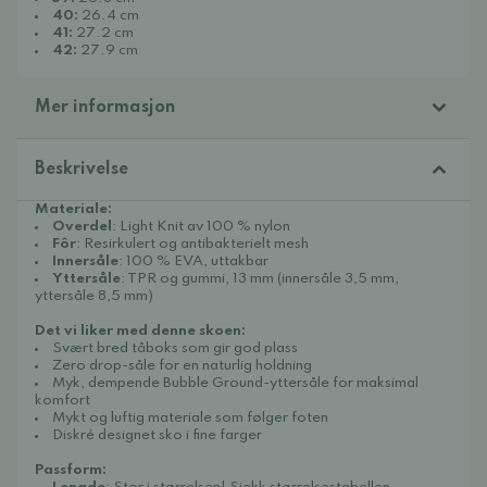
40:
26.4 cm
41:
27.2 cm
42:
27.9 cm
Mer informasjon
Beskrivelse
Materiale:
Overdel
: Light Knit av 100 % nylon
Fôr
: Resirkulert og antibakterielt mesh
Innersåle
: 100 % EVA, uttakbar
Yttersåle
: TPR og gummi, 13 mm (innersåle 3,5 mm,
yttersåle 8,5 mm)
Det vi liker med denne skoen:
Svært bred tåboks som gir god plass
Zero drop-såle for en naturlig holdning
Myk, dempende Bubble Ground-yttersåle for maksimal
komfort
Mykt og luftig materiale som følger foten
Diskré designet sko i fine farger
Passform: