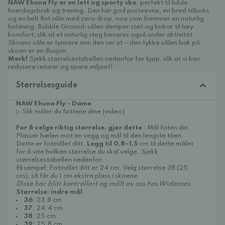
NAW Ehuna Fly er en lett og sporty sko
, perfekt til både
hverdagsbruk og trening. Den har god pusteevne, en bred tåboks
og en helt flat såle med zero drop, noe som fremmer en naturlig
holdning. Bubble Ground-sålen demper støt og bidrar til høy
komfort, slik at et naturlig steg bevares også under aktivitet.
Skoens såle er tynnere enn den ser ut – den tykke sålen bak på
skoen er en illusjon.
Merk!
Sjekk størrelsestabellen nedenfor før kjøp, slik at vi kan
redusere returer og spare miljøet!
Størrelsesguide
NAW Ehuna Fly - Dame
▷ Slik måler du føttene dine (video)
For å velge riktig størrelse, gjør dette
: Mål foten din.
Plasser hælen mot en vegg og mål til den lengste tåen.
Dette er fotmålet ditt.
Legg til 0,8–1,5
cm til dette målet
for å vite hvilken størrelse du skal velge. Sjekk
størrelsestabellen nedenfor.
Eksempel: Fotmålet ditt er 24 cm. Velg størrelse 38 (25
cm), så får du 1 cm ekstra plass i skoene.
Disse har blitt kontrollert og målt av oss hos Widetoes:
Størrelse: indre mål
36
: 23.8 cm
37
: 24.4 cm
38
: 25 cm
39:
25.8 cm