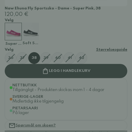
Naw Ehuna Fly Sportssko - Dame - Super Pink, 38
120,00 €
Velg
Soft Stone
Super Pink
Velg
Størrelsesguide
36
37
38
39
40
41
42
LEGG I HANDLEKURV
NETTBUTIKK
Tillgängligt - Produkten skickas inom 1 - 4 dagar
SVERIGE-LAGER
Midlertidig ikke tilgjengelig
PIETARSAARI
På lager
Spørsmål om skoen?