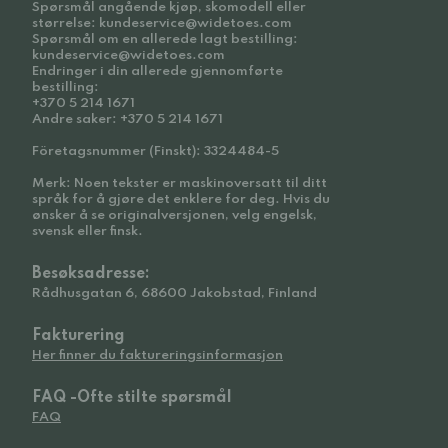
Spørsmål angående kjøp, skomodell eller
størrelse: kundeservice@widetoes.com
Spørsmål om en allerede lagt bestilling:
kundeservice@widetoes.com
Endringer i din allerede gjennomførte
bestilling:
+370 5 214 1671
Andre saker: +370 5 214 1671
Företagsnummer (Finskt): 3324484-5
Merk: Noen tekster er maskinoversatt til ditt
språk for å gjøre det enklere for deg. Hvis du
ønsker å se originalversjonen, velg engelsk,
svensk eller finsk.
Besøksadresse:
Rådhusgatan 6, 68600 Jakobstad, Finland
Fakturering
Her finner du faktureringsinformasjon
FAQ -Ofte stilte spørsmål
FAQ