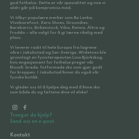
god fothelse. Dette er vår spesialitet og noe vi
aldri går på kompromiss med.
Vi tilbyr populære merker som Be Lenka,
Vivobarefoot, Xero Shoes, Groundies,
Barebarics, Birkenstock, Viba, Reima, Altra og
Froddo – alle valgt for å gi tærne rikelig med
plass.
Vi leverer raskt til hele Europa fra lagrene
våre i Jakobstad og Sør-Sverige. Widetoes ble
grunnlagt av fysioterapeuten Lina Björkskog,
hvis engasjement for fothelse preger vår
filosofi: brede, fotformede sko som gjør godt
for kroppen. I Jakobstad finner du også vår
fysiske butikk.
Vi gleder oss til å hjelpe deg med å finne sko
som både du og føttene dine vil elske!
Trenger du hjelp?
Send oss en e-post.
Kontakt