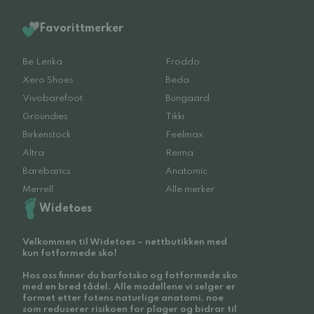
Favorittmerker
Be Lenka
Froddo
Xero Shoes
Beda
Vivobarefoot
Bungaard
Groundies
Tikki
Birkenstock
Feelmax
Altra
Reima
Barebarics
Anatomic
Merrell
Alle merker
Widetoes
Velkommen til Widetoes – nettbutikken med
kun fotformede sko!
Hos oss finner du barfotsko og fotformede sko
med en bred tådel. Alle modellene vi selger er
formet etter fotens naturlige anatomi, noe
som reduserer risikoen for plager og bidrar til