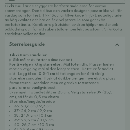
Tikki Soul
är de snyggaste barfotasandalerna för varma
sommardagar. Den tidlösa och vackra designen passar lika väl för
vardag som för fest. Tikki Soul är tillverkade i mjukt, naturligt läder
av hög kvalitet och har en flexibel yttersula som ger skön
barfotakänsla. Kardborre på utsidan av skon hjälper med snabb
påklädning och för att säkerställa en perfekt passform. \n \nKolla
storlekstabellen nedan.
Størrelsesguide
Tikki Dam sandaler
▷ Slik måler du føttene dine (video)
For å velge riktig størrelse
: Mål foten din. Plasser hælen
mot en vegg og mål til den lengste tåen. Dette er fotmålet
ditt. Legg til ca.
0,3–1 cm
til fotlengden for å få riktig
størrelse sandaler. Husk at du ikke trenger mye ekstra plass
foran tærne i sandaler, men en ganske tettsittende
passform er vanligvis best.
Eksempel: Fotmålet ditt er 25 cm. Velg størrelse 39 (25,5
cm), så får du 0,5 cm ekstra.
Størrelse/lengde/bredde
36: 23,6 cm / 9,7 cm
37: 24,2 cm / 9,9 cm
38: 24,9 cm / 10,1 cm
39: 25,5 cm / 10,2 cm
40: 26,2 cm / 10,3 cm
41: 26,9 cm / 10,5 cm