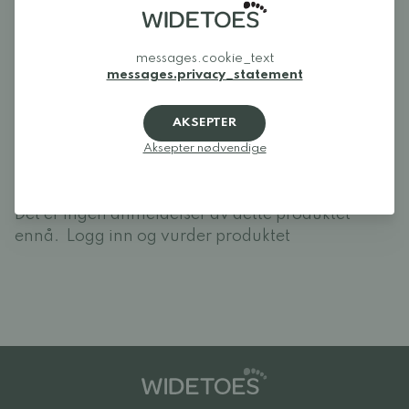
Anmeldelser
messages.cookie_text
messages.privacy_statement
Logg inn og vurder produktet
AKSEPTER
LOGG INN
Aksepter nødvendige
Anmeldelser (0)
Det er ingen anmeldelser av dette produktet
ennå.
Logg inn og vurder produktet