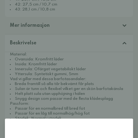
42: 27,5 cm / 10,7 cm
43: 28,1 cm / 10,8 cm
Mer informasjon
Beskrivelse
Material:
Ovansida: Kromfritt läder
Insida: Kromfritt läder
Innersula: Ofärgat vegetabiliskt läder
Yttersula: Syntetiskt gummi, 5mm
Vad vi gillar med dessa barfotasandaler:
Breda framtill så alla tår bekvämt får plats
Sulan är tunn och flexibel vilket ger en skön barfotakänsla
Helt platt sula utan upphöjning i hälen
Snygg design som passar med de flesta klädesplagg
Passform:
Passar för en normalbred till bred fot
Passar för en låg till normalhög/hög fot
Storlek: Normal i storlek
Känsla på foten: