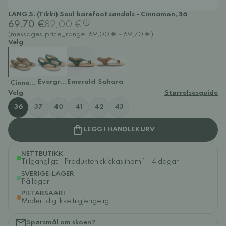
LANG S. (Tikki) Soul barefoot sandals - Cinnamon, 36
69,70 €
82,00 €
(messages.price_range: 69,00 € - 69,70 €)
Velg
Evergreen
Emerald
Sahara
Cinnamon
Velg
Størrelsesguide
36
37
40
41
42
43
LEGG I HANDLEKURV
NETTBUTIKK
Tillgängligt - Produkten skickas inom 1 - 4 dagar
SVERIGE-LAGER
På lager
PIETARSAARI
Midlertidig ikke tilgjengelig
Spørsmål om skoen?