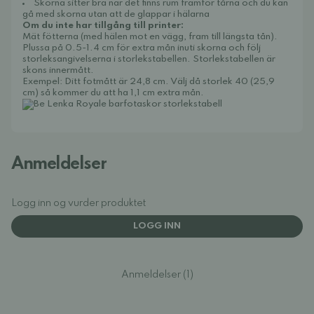
Skorna sitter bra när det finns rum framför tårna och du kan
gå med skorna utan att de glappar i hälarna
Om du inte har tillgång till printer:
Mät fötterna (med hälen mot en vägg, fram till längsta tån).
Plussa på 0.5-1.4 cm för extra mån inuti skorna och följ
storleksangivelserna i storlekstabellen. Storlekstabellen är
skons innermått.
Exempel: Ditt fotmått är 24,8 cm. Välj då storlek 40 (25,9
cm) så kommer du att ha 1,1 cm extra mån.
Anmeldelser
Logg inn og vurder produktet
LOGG INN
Anmeldelser (1)