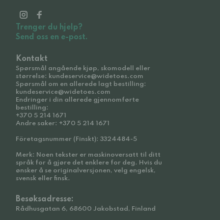
Trenger du hjelp?
Send oss en e-post.
Kontakt
Spørsmål angående kjøp, skomodell eller
størrelse: kundeservice@widetoes.com
Spørsmål om en allerede lagt bestilling:
kundeservice@widetoes.com
Endringer i din allerede gjennomførte
bestilling:
+370 5 214 1671
Andre saker: +370 5 214 1671
Företagsnummer (Finskt): 3324484-5
Merk: Noen tekster er maskinoversatt til ditt
språk for å gjøre det enklere for deg. Hvis du
ønsker å se originalversjonen, velg engelsk,
svensk eller finsk.
Besøksadresse:
Rådhusgatan 6, 68600 Jakobstad, Finland