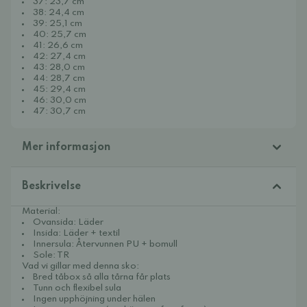
37: 23,7 cm
38: 24,4 cm
39: 25,1 cm
40: 25,7 cm
41: 26,6 cm
42: 27,4 cm
43: 28,0 cm
44: 28,7 cm
45: 29,4 cm
46: 30,0 cm
47: 30,7 cm
Mer informasjon
Beskrivelse
Material:
Ovansida: Läder
Insida: Läder + textil
Innersula: Återvunnen PU + bomull
Sole: TR
Vad vi gillar med denna sko:
Bred tåbox så alla tårna får plats
Tunn och flexibel sula
Ingen upphöjning under hälen