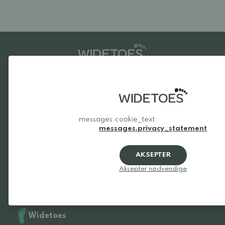
Favorittmerker
Be Lenka
Froddo
messages.cookie_text
Xero Shoes
Beda
messages.privacy_statement
Vivobarefoot
Bungaard
Groundies
Tikki
AKSEPTER
Birkenstock
Feelmax
Aksepter nødvendige
Altra
Reima
Barebarics
Anatomic
Merrell
Alle merker
Widetoes