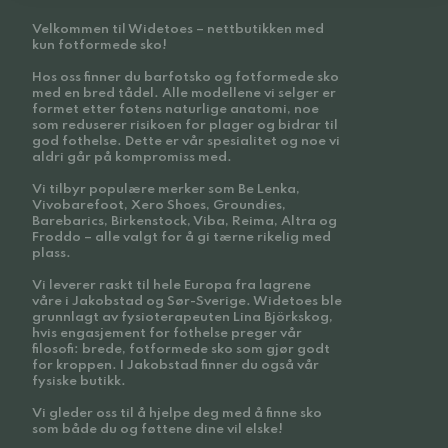
Velkommen til Widetoes – nettbutikken med
kun fotformede sko!
Hos oss finner du barfotsko og fotformede sko
med en bred tådel. Alle modellene vi selger er
formet etter fotens naturlige anatomi, noe
som reduserer risikoen for plager og bidrar til
god fothelse. Dette er vår spesialitet og noe vi
aldri går på kompromiss med.
Vi tilbyr populære merker som Be Lenka,
Vivobarefoot, Xero Shoes, Groundies,
Barebarics, Birkenstock, Viba, Reima, Altra og
Froddo – alle valgt for å gi tærne rikelig med
plass.
Vi leverer raskt til hele Europa fra lagrene
våre i Jakobstad og Sør-Sverige. Widetoes ble
grunnlagt av fysioterapeuten Lina Björkskog,
hvis engasjement for fothelse preger vår
filosofi: brede, fotformede sko som gjør godt
for kroppen. I Jakobstad finner du også vår
fysiske butikk.
Vi gleder oss til å hjelpe deg med å finne sko
som både du og føttene dine vil elske!