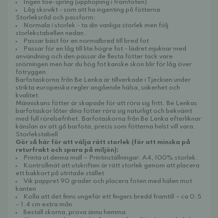
Ingen toe-spring (upphöjning i framfoten)
Låg skovikt - som att ha ingenting på fötterna
Storleksråd och passform:
Normala i storlek - ta din vanliga storlek men följ
storlekstabellen nedan.
Passar bäst för en normalbred till bred fot
Passar för en låg till lite högre fot - lädret mjuknar med
användning och den passar de flesta fötter tack vare
snörningen men har du hög fot kanske skon blir för låg över
fotryggen.
Barfotaskorna från Be Lenka är tillverkade i Tjeckien under
strikta europeiska regler angående hälsa, säkerhet och
kvalitet.
Människans fötter är skapade för att röra sig fritt. Be Lenkas
barfotaskor låter dina fötter röra sig naturligt och bekvämt
med full rörelsefrihet. Barfotaskorna från Be Lenka efterliknar
känslan av att gå barfota, precis som fötterna helst vill vara.
Storlekstabell
Gör så här för att välja rätt storlek (för att minska på
returfrakt och spara på miljön):
Printa ut
denna mall
– Printinställningar: A4, 100% storlek.
Kontrollmät att utskriften är rätt storlek genom att placera
ett bakkort på utritade stället
Vik pappret 90 grader och placera foten med hälen mot
kanten
Kolla att det finns ungefär ett fingers bredd framtill – ca 0.5
– 1.4 cm extra mån
Beställ skorna, prova ännu hemma