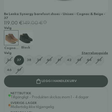
Be Lenka Synergy barefoot shoes - Unisex - Cognac & Beige -
37
119,00 €
149,00 €
Velg
Black
Cognac & Beige
Velg
Størrelsesguide
36
37
38
39
40
41
42
43
44
45
46
47
LEGG I HANDLEKURV
NETTBUTIKK
Tillgängligt - Produkten skickas inom 1 - 4 dagar
SVERIGE-LAGER
Midlertidig ikke tilgjengelig