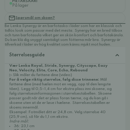
PIETARSAARI
På lager
Spørsmål om skoen?
Be Lenka Synergy är en barfotasko i läder som har en klassisk och
tidlös look som passar med det mesta. Synergy har en bred tåbox
och tunn barfotasula vilket ger en skön komfort och barfotakänsla.
Du kan klä dig snyggt samtidigt som fötterna mår bra. Synergy är
tillverkad i läder av hög kvalitet som känns mjukt mot huden.
Størrelsesguide
Vær Lenka Royal, Stride, Synergy, Cityscape, Eazy
Neo, Velocity, Elite, Core, Echo, Rebound
▷ Slik måler du føttene dine (video)
For å velge riktig størrelse, følg disse trinnene:
Mål
føttene dine (med hælen mot en vegg, opp til den lengste
tåen). Legg til 0,5–1,4 cm for ekstra plass inni skoene, og
følg størrelsesinformasjonen i størrelsestabellen. Skoene
passer godt når det er plass foran tærne, og du kan gå i
skoene uten at de er løse i hælene. Størrelsestabellen er
skoens innermål.
Eksempel: Fotmålet ditt er 24,8 cm. Velg størrelse 40
(25,9 cm), så får du 1,1 cm ekstra.
Indre mål:
36: 23,1 cm